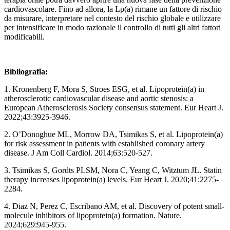
cardiovascolare. Fino ad allora, la Lp(a) rimane un fattore di rischio
da misurare, interpretare nel contesto del rischio globale e utilizzare
per intensificare in modo razionale il controllo di tutti gli altri fattori
modificabili.
Bibliografia:
1. Kronenberg F, Mora S, Stroes ESG, et al. Lipoprotein(a) in
atherosclerotic cardiovascular disease and aortic stenosis: a
European Atherosclerosis Society consensus statement. Eur Heart J.
2022;43:3925-3946.
2. O’Donoghue ML, Morrow DA, Tsimikas S, et al. Lipoprotein(a)
for risk assessment in patients with established coronary artery
disease. J Am Coll Cardiol. 2014;63:520-527.
3. Tsimikas S, Gordts PLSM, Nora C, Yeang C, Witztum JL. Statin
therapy increases lipoprotein(a) levels. Eur Heart J. 2020;41:2275-
2284.
4. Diaz N, Perez C, Escribano AM, et al. Discovery of potent small-
molecule inhibitors of lipoprotein(a) formation. Nature.
2024;629:945-955.