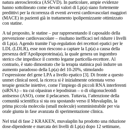
natura aterosclerotica (ASCVD). In particolare, ampie evidenze
hanno sottolineato come elevati valori di Lp(a) siano fortemente
predittivi per la ricorrenza di eventi avversi cardiovascolari maggiori
(MACE) in pazienti già in trattamento ipolipemizzante ottimizzato
con statine.
A tal proposito, le statine – pur rappresentando il caposaldo della
prevenzione cardiovascolare – risultano inefficaci nel ridurre i livelli
di Lp(a). Agendo tramite l’up-regulation dei recettori epatici per le
LDL (LDLR), esse non riescono a captare la Lp(a) a causa della
presenza dell’Apolipoproteina(a), la quale genera un ingombro
sterico che impedisce il corretto legame particella-recettore. Al
contrario, è stato dimostrato che la terapia statinica può indurre un
aumento paradosso della Lp(a) del 10-20%, stimolando
l’espressione del gene LPA a livello epatico [3]. Di fronte a questo
unmet clinical need, la ricerca si è inizialmente orientata verso
terapie geniche iniettive, come l’impiego di piccoli RNA interferenti
(siRNA) – tra cui olpasiran e lepodisiran – o di oligonucleotidi
antisenso (ASO), come il pelacarsen. Tuttavia, l’attenzione della
comunità scientifica si sta ora spostando verso il Muvalaplin, la
prima piccola molecola (small molecule) somministrabile per via
orale giunta in fase avanzata di sperimentazione clinica.
Nel trial di fase 2 KRAKEN, muvalaplin ha prodotto una riduzione
dose-dipendente e marcata dei livelli di Lp(a) dopo 12 settimane,