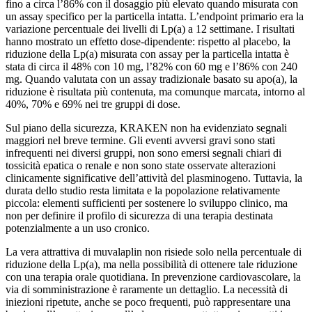
fino a circa l’86% con il dosaggio più elevato quando misurata con
un assay specifico per la particella intatta. L’endpoint primario era la
variazione percentuale dei livelli di Lp(a) a 12 settimane. I risultati
hanno mostrato un effetto dose-dipendente: rispetto al placebo, la
riduzione della Lp(a) misurata con assay per la particella intatta è
stata di circa il 48% con 10 mg, l’82% con 60 mg e l’86% con 240
mg. Quando valutata con un assay tradizionale basato su apo(a), la
riduzione è risultata più contenuta, ma comunque marcata, intorno al
40%, 70% e 69% nei tre gruppi di dose.
Sul piano della sicurezza, KRAKEN non ha evidenziato segnali
maggiori nel breve termine. Gli eventi avversi gravi sono stati
infrequenti nei diversi gruppi, non sono emersi segnali chiari di
tossicità epatica o renale e non sono state osservate alterazioni
clinicamente significative dell’attività del plasminogeno. Tuttavia, la
durata dello studio resta limitata e la popolazione relativamente
piccola: elementi sufficienti per sostenere lo sviluppo clinico, ma
non per definire il profilo di sicurezza di una terapia destinata
potenzialmente a un uso cronico.
La vera attrattiva di muvalaplin non risiede solo nella percentuale di
riduzione della Lp(a), ma nella possibilità di ottenere tale riduzione
con una terapia orale quotidiana. In prevenzione cardiovascolare, la
via di somministrazione è raramente un dettaglio. La necessità di
iniezioni ripetute, anche se poco frequenti, può rappresentare una