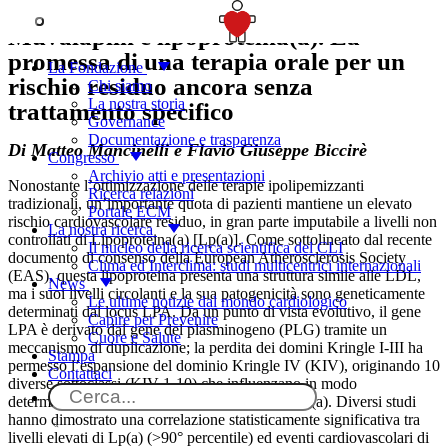
SOSTIENICI
Muvalaplin e lipoproteina(a). La
promessa di una terapia orale per un
La Fondazione
rischio residuo ancora senza
Chi siamo
La nostra storia
trattamento specifico
Governance
Documentazione e trasparenza
Di Matteo Mancinelli e Flavio Giuseppe Biccirè
Congresso
Archivio atti e presentazioni
Nonostante l’ottimizzazione delle terapie ipolipemizzanti
Ricerca relazioni
tradizionali, un’importante quota di pazienti mantiene un elevato
Portale ECM
rischio cardiovascolare residuo, in gran parte imputabile a livelli non
La nostra ricerca
controllati di Lipoproteina(a) [Lp(a)]. Come sottolineato dal recente
Il nucleo della ricerca scientifica del CLI
documento di consenso della European Atherosclerosis Society
Clima ed Interclima: studi multicentrici internazionali
(EAS), questa lipoproteina presenta una struttura simile alle LDL,
News
ma i suoi livelli circolanti e la sua patogenicità sono geneticamente
Le ultime notizie dal mondo cardiologico
determinati dal locus LPA. Da un punto di vista evolutivo, il gene
Capire per Prevenire
LPA è derivato dal gene del plasminogeno (PLG) tramite un
Cuore e Salute
meccanismo di duplicazione; la perdita dei domini Kringle I-III ha
Stampa
permesso l’espansione del dominio Kringle IV (KIV), originando 10
Contattaci
diverse sottoclassi (KIV 1-10) che influenzano in modo
determinante la concentrazione plasmatica di Lp(a). Diversi studi
hanno dimostrato una correlazione statisticamente significativa tra
livelli elevati di Lp(a) (>90° percentile) ed eventi cardiovascolari di