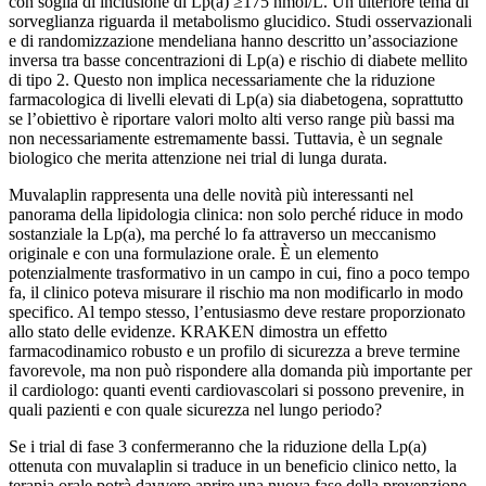
con soglia di inclusione di Lp(a) ≥175 nmol/L. Un ulteriore tema di
sorveglianza riguarda il metabolismo glucidico. Studi osservazionali
e di randomizzazione mendeliana hanno descritto un’associazione
inversa tra basse concentrazioni di Lp(a) e rischio di diabete mellito
di tipo 2. Questo non implica necessariamente che la riduzione
farmacologica di livelli elevati di Lp(a) sia diabetogena, soprattutto
se l’obiettivo è riportare valori molto alti verso range più bassi ma
non necessariamente estremamente bassi. Tuttavia, è un segnale
biologico che merita attenzione nei trial di lunga durata.
Muvalaplin rappresenta una delle novità più interessanti nel
panorama della lipidologia clinica: non solo perché riduce in modo
sostanziale la Lp(a), ma perché lo fa attraverso un meccanismo
originale e con una formulazione orale. È un elemento
potenzialmente trasformativo in un campo in cui, fino a poco tempo
fa, il clinico poteva misurare il rischio ma non modificarlo in modo
specifico. Al tempo stesso, l’entusiasmo deve restare proporzionato
allo stato delle evidenze. KRAKEN dimostra un effetto
farmacodinamico robusto e un profilo di sicurezza a breve termine
favorevole, ma non può rispondere alla domanda più importante per
il cardiologo: quanti eventi cardiovascolari si possono prevenire, in
quali pazienti e con quale sicurezza nel lungo periodo?
Se i trial di fase 3 confermeranno che la riduzione della Lp(a)
ottenuta con muvalaplin si traduce in un beneficio clinico netto, la
terapia orale potrà davvero aprire una nuova fase della prevenzione