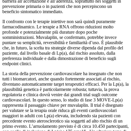
barriera all’accettazione e all’aderenza, soprattutto nei soggetti in
prevenzione primaria o in pazienti che non percepiscono un
beneficio sintomatico immediato.
Il confronto con le terapie iniettive non sarà quindi puramente
farmacodinamico. Le terapie a RNA offrono riduzioni molto
profonde e potenzialmente più durature dopo poche
somministrazioni. Muvalaplin, se confermato, potrebbe invece
puntare su semplicità, reversibilità e familiarità d’uso. È plausibile
che, in futuro, la scelta tra strategie diverse dipenda dal profilo del
paziente, dal livello basale di Lp(a), dal rischio assoluto, dalla
preferenza individuale e dalla dimostrazione di beneficio sugli
endpoint clinici.
La storia della prevenzione cardiovascolare ha insegnato che non
tutti i biomarcatori, anche quando fortemente associati al rischio,
diventano automaticamente target terapeutici efficaci. Per la Lp(a), la
plausibilità genetica è particolarmente robusta; tuttavia, la prova
regolatoria e clinica dovrà venire dai grandi trial sugli outcome
cardiovascolari. In questo senso, lo studio di fase 3 MOVE-Lp(a)
rappresenta il passaggio chiave per muvalaplin. Il trial è disegnato
per valutare se la terapia orale riduca gli eventi cardiovascolari
maggiori in adulti con Lp(a) elevata, includendo sia pazienti con
precedente evento aterosclerotico sia soggetti ad alto rischio di un
primo evento. L’arruolamento previsto è di circa 10.450 partecipanti,