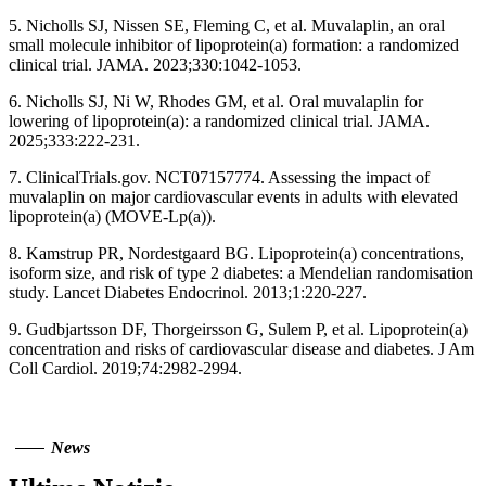
5. Nicholls SJ, Nissen SE, Fleming C, et al. Muvalaplin, an oral
small molecule inhibitor of lipoprotein(a) formation: a randomized
clinical trial. JAMA. 2023;330:1042-1053.
6. Nicholls SJ, Ni W, Rhodes GM, et al. Oral muvalaplin for
lowering of lipoprotein(a): a randomized clinical trial. JAMA.
2025;333:222-231.
7. ClinicalTrials.gov. NCT07157774. Assessing the impact of
muvalaplin on major cardiovascular events in adults with elevated
lipoprotein(a) (MOVE-Lp(a)).
8. Kamstrup PR, Nordestgaard BG. Lipoprotein(a) concentrations,
isoform size, and risk of type 2 diabetes: a Mendelian randomisation
study. Lancet Diabetes Endocrinol. 2013;1:220-227.
9. Gudbjartsson DF, Thorgeirsson G, Sulem P, et al. Lipoprotein(a)
concentration and risks of cardiovascular disease and diabetes. J Am
Coll Cardiol. 2019;74:2982-2994.
News