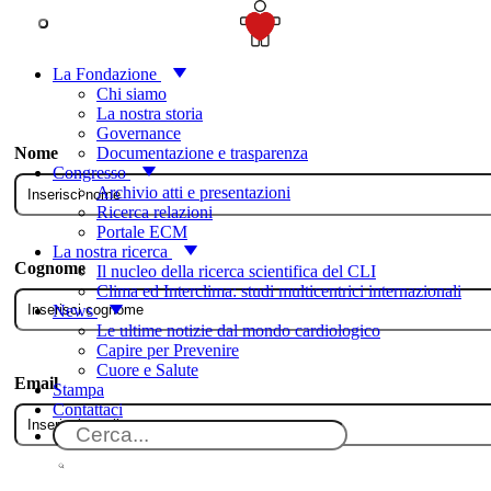
SOSTIENICI
Contatti
La Fondazione
Chi siamo
La nostra storia
Governance
Documentazione e trasparenza
Nome
Congresso
Archivio atti e presentazioni
Ricerca relazioni
Portale ECM
La nostra ricerca
Cognome
Il nucleo della ricerca scientifica del CLI
Clima ed Interclima: studi multicentrici internazionali
News
Le ultime notizie dal mondo cardiologico
Capire per Prevenire
Cuore e Salute
Email
Stampa
Contattaci