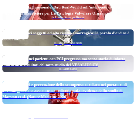
14 JULY 2026
Oltre La Mitrale Funzionale: Dati Real-World sull’intervento di Clip
Mitralica Transcatetere per La Patologia Valvolare Organica
di Flavio Giuseppe Biccirè
07 JULY 2026
Angioplastica nei soggetti ad alto rischio emorragico: la parola d’ordine è
deescalation!
di Filippo Brandimarte
07 JULY 2026
L’Evolocumab nei pazienti con PCI pregressa ma senza storia di infarto
miocardico. Risultati del sotto studio del VESALIUS-CV
di Laura Gatto
30 JUNE 2026
SGLT2-inibitori e prevenzione dello scompenso cardiaco nei portatori di
varianti genetiche associate a cardiomiopatia: evidenze dallo studio di
Marston et al. (Nature Medicine 2026)
di Francesco Cava
30 JUNE 2026
Ancora tu? La digitale non molla mai!
di Filippo Stazi
23 JUNE 2026