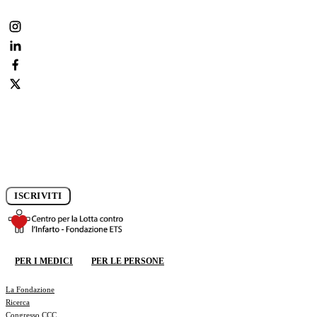
Iscriviti alla newsletter e rimani aggiornato sui progressi della
ricerca.
ISCRIVITI
DONA ORA
PER I MEDICI
PER LE PERSONE
DONA ORA
La Fondazione
Ricerca
Congresso CCC