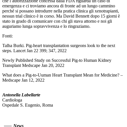
che l’autorizzazione concessa dalla FDA riguarda un caso di
emergenza e ci troviamo ancora di fronte ad un lungo cammino
perché si possano introdurre nella pratica clinica gli xenotrapianti,
nessun trial clinico è in corso. Ma David Bennett dopo 15 giorni è
stato in grado di comunicare con chi gli stava attorno e noi gli
auguriamo lunga sopravvivenza e lo ringraziamo.
Fonti:
Talha Burki. Pig-heart transplantation surgeons look to the next
steps. Lancet Jan 22 399; 347, 2022
Newly Published Study on Successful Pig-to Human Kidney
Transplant Medscape Jan 20, 2022
What does a Pig-to-Uuman Heart Transplant Mean for Medicine? –
Medscape Jan 12, 2022
Antonella Labellarte
Cardiologa
Ospedale S. Eugenio, Roma
News