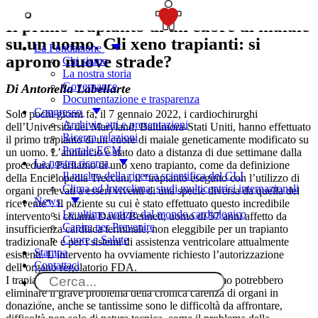
SOSTIENICI
Il primo trapianto di un cuore di maiale
su un uomo. Gli xeno trapianti: si
La Fondazione
aprono nuove strade?
Chi siamo
La nostra storia
Governance
Di Antonella Labellarte
Documentazione e trasparenza
Congresso
Solo pochi giorni fa, il 7 gennaio 2022, i cardiochirurghi
Archivio atti e presentazioni
dell’Università del Maryland, Baltimora-Stati Uniti, hanno effettuato
Ricerca relazioni
il primo trapianto di un cuore di maiale geneticamente modificato su
Portale ECM
un uomo. L’annuncio è stato dato a distanza di due settimane dalla
La nostra ricerca
procedura. Parliamo di uno xeno trapianto, come da definizione
Il nucleo della ricerca scientifica del CLI
della Enciclopedia Treccani, il “trapianto eseguito con l’utilizzo di
Clima ed Interclima: studi multicentrici internazionali
organi prelevati a esseri viventi di una specie diversa da quella del
News
ricevente”. Il paziente su cui è stato effettuato questo incredibile
Le ultime notizie dal mondo cardiologico
intervento si chiama David Bennett, uomo di 57 anni affetto da
Capire per Prevenire
insufficienza cardiaca terminale, non eleggibile per un trapianto
Cuore e Salute
tradizionale e per i sistemi di assistenza ventricolare attualmente
Stampa
esistenti. L’intervento ha ovviamente richiesto l’autorizzazione
Contattaci
dell’organo regolatorio FDA.
I trapianti di organi e tessuti dagli animali all’uomo potrebbero
eliminare il grave problema della cronica carenza di organi in
donazione, anche se tantissime sono le difficoltà da affrontare,