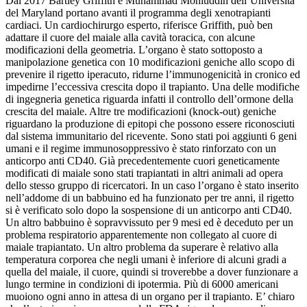
Dal 2017 Bartley Griffith e Muhammad Mohiuddin dell’Università
del Maryland portano avanti il programma degli xenotrapianti
cardiaci. Un cardiochirurgo esperto, riferisce Griffith, può ben
adattare il cuore del maiale alla cavità toracica, con alcune
modificazioni della geometria. L’organo è stato sottoposto a
manipolazione genetica con 10 modificazioni geniche allo scopo di
prevenire il rigetto iperacuto, ridurne l’immunogenicità in cronico ed
impedirne l’eccessiva crescita dopo il trapianto. Una delle modifiche
di ingegneria genetica riguarda infatti il controllo dell’ormone della
crescita del maiale. Altre tre modificazioni (knock-out) geniche
riguardano la produzione di epitopi che possono essere riconosciuti
dal sistema immunitario del ricevente. Sono stati poi aggiunti 6 geni
umani e il regime immunosoppressivo è stato rinforzato con un
anticorpo anti CD40. Già precedentemente cuori geneticamente
modificati di maiale sono stati trapiantati in altri animali ad opera
dello stesso gruppo di ricercatori. In un caso l’organo è stato inserito
nell’addome di un babbuino ed ha funzionato per tre anni, il rigetto
si è verificato solo dopo la sospensione di un anticorpo anti CD40.
Un altro babbuino è sopravvissuto per 9 mesi ed è deceduto per un
problema respiratorio apparentemente non collegato al cuore di
maiale trapiantato. Un altro problema da superare è relativo alla
temperatura corporea che negli umani è inferiore di alcuni gradi a
quella del maiale, il cuore, quindi si troverebbe a dover funzionare a
lungo termine in condizioni di ipotermia. Più di 6000 americani
muoiono ogni anno in attesa di un organo per il trapianto. E’ chiaro