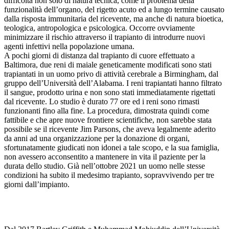
difficoltà non solo di natura tecnica, come il problema della
funzionalità dell’organo, del rigetto acuto ed a lungo termine causato
dalla risposta immunitaria del ricevente, ma anche di natura bioetica,
teologica, antropologica e psicologica. Occorre ovviamente
minimizzare il rischio attraverso il trapianto di introdurre nuovi
agenti infettivi nella popolazione umana.
A pochi giorni di distanza dal trapianto di cuore effettuato a
Baltimora, due reni di maiale geneticamente modificati sono stati
trapiantati in un uomo privo di attività cerebrale a Birmingham, dal
gruppo dell’Università dell’Alabama. I reni trapiantati hanno filtrato
il sangue, prodotto urina e non sono stati immediatamente rigettati
dal ricevente. Lo studio è durato 77 ore ed i reni sono rimasti
funzionanti fino alla fine. La procedura, dimostrata quindi come
fattibile e che apre nuove frontiere scientifiche, non sarebbe stata
possibile se il ricevente Jim Parsons, che aveva legalmente aderito
da anni ad una organizzazione per la donazione di organi,
sfortunatamente giudicati non idonei a tale scopo, e la sua famiglia,
non avessero acconsentito a mantenere in vita il paziente per la
durata dello studio. Già nell’ottobre 2021 un uomo nelle stesse
condizioni ha subito il medesimo trapianto, sopravvivendo per tre
giorni dall’impianto.