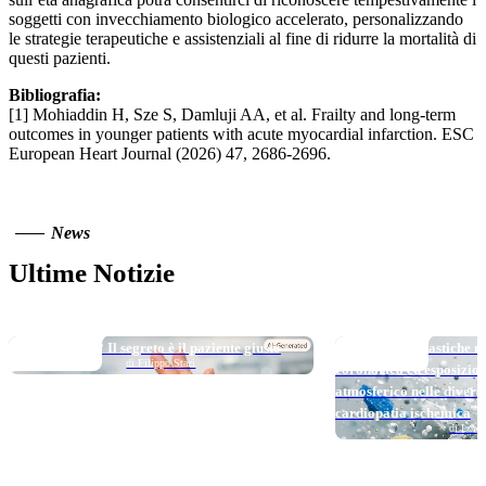
soggetti con invecchiamento biologico accelerato, personalizzando
le strategie terapeutiche e assistenziali al fine di ridurre la mortalità di
questi pazienti.
Bibliografia:
[1] Mohiaddin H, Sze S, Damluji AA, et al. Frailty and long-term
outcomes in younger patients with acute myocardial infarction. ESC
European Heart Journal (2026) 47, 2686-2696.
News
Ultime Notizie
TOP NEWS
TOP NEWS
Long DAPT…? Il segreto è il paziente giusto
Micro e nanoplastiche ne
di Filippo Stazi
coronarica ed esposizio
atmosferico nelle divers
cardiopatia ischemica
di Loren