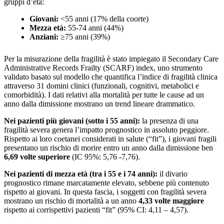
gruppi d’età:
Giovani:
<55 anni (17% della coorte)
Mezza età:
55-74 anni (44%)
Anziani:
≥75 anni (39%)
Per la misurazione della fragilità è stato impiegato il Secondary Care
Administrative Records Frailty (SCARF) index, uno strumento
validato basato sul modello che quantifica l’indice di fragilità clinica
attraverso 31 domini clinici (funzionali, cognitivi, metabolici e
comorbidità). I dati relativi alla mortalità per tutte le cause ad un
anno dalla dimissione mostrano un trend lineare drammatico.
Nei pazienti più giovani (sotto i 55 anni):
la presenza di una
fragilità severa genera l’impatto prognostico in assoluto peggiore.
Rispetto ai loro coetanei considerati in salute (“fit”), i giovani fragili
presentano un rischio di morire entro un anno dalla dimissione ben
6,69 volte superiore
(IC 95%: 5,76 -7,76).
Nei pazienti di mezza età (tra i 55 e i 74 anni):
il divario
prognostico rimane marcatamente elevato, sebbene più contenuto
rispetto ai giovani. In questa fascia, i soggetti con fragilità severa
mostrano un rischio di mortalità a un anno
4,33 volte maggiore
rispetto ai corrispettivi pazienti “fit” (95% CI: 4,11 – 4,57).