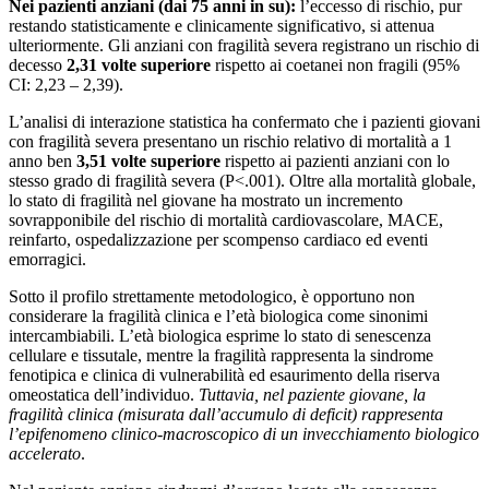
Nei pazienti anziani (dai 75 anni in su):
l’eccesso di rischio, pur
restando statisticamente e clinicamente significativo, si attenua
ulteriormente. Gli anziani con fragilità severa registrano un rischio di
decesso
2,31 volte superiore
rispetto ai coetanei non fragili (95%
CI: 2,23 – 2,39).
L’analisi di interazione statistica ha confermato che i pazienti giovani
con fragilità severa presentano un rischio relativo di mortalità a 1
anno ben
3,51 volte superiore
rispetto ai pazienti anziani con lo
stesso grado di fragilità severa (P<.001). Oltre alla mortalità globale,
lo stato di fragilità nel giovane ha mostrato un incremento
sovrapponibile del rischio di mortalità cardiovascolare, MACE,
reinfarto, ospedalizzazione per scompenso cardiaco ed eventi
emorragici.
Sotto il profilo strettamente metodologico, è opportuno non
considerare la fragilità clinica e l’età biologica come sinonimi
intercambiabili. L’età biologica esprime lo stato di senescenza
cellulare e tissutale, mentre la fragilità rappresenta la sindrome
fenotipica e clinica di vulnerabilità ed esaurimento della riserva
omeostatica dell’individuo.
Tuttavia, nel paziente giovane, la
fragilità clinica (misurata dall’accumulo di deficit) rappresenta
l’epifenomeno clinico-macroscopico di un invecchiamento biologico
accelerato
.