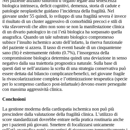
Nel paziente anziano sindromi d’organo legate alla senescenza
biologica intrinseca, deficit cognitivi, demenza, storia di cadute e
patologie neoplastiche guidano l’incidenza della fragilità. Nel
giovane under 55 quindi, lo sviluppo di una fragilità severa è invece
il risultato di un cluster aggressivo di comorbidità precoci e stili di
vita sfavorevoli che altro non sono se non la manifestazione clinica
di un divario patologico in cui l’età biologica ha sorpassato quella
anagrafica. Quando un tale substrato biologico compromesso
subisce l’insulto ischemico acuto dell’infarto, la riserva funzionale
del paziente si azzera. Il tasso di eventi basale di un cinquantenne
sano (fit) è estremamente ridotto (0.7%), l’insorgenza della
compromissione biologica determina quindi una deviazione in senso
negativo dalla sua traiettoria prognostica naturale. Sulla base di
questi dati se nell’anziano la scelta di una strategia conservativa può
essere dettata dal bilancio complicanze/benefici, nel giovane fragile
la rivascolarizzazione completa e l’ottimizzazione terapeutica (specie
per lo scompenso cardiaco post-infartuale) devono essere perseguite
con massima aggressività clinica.
Conclusioni
La gestione moderna della cardiopatia ischemica non può più
prescindere dalla valutazione della fragilità clinica. L’utilizzo di
score standardizzati dovrebbe entrare nella pratica routinaria anche
per i pazienti più giovani. Smettere di focalizzarsi unicamente
sull’età anagrafica potrà consentirci di riconoscere tempestivamente i