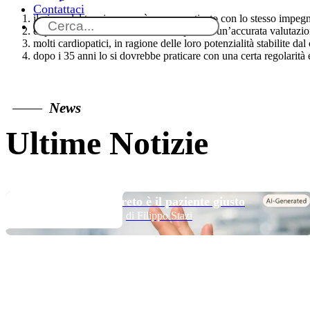
Contattaci
il gioco del tennis non può essere praticato con lo stesso impegno
dopo i 50 anni ci si dovrebbe sottoporre a un’accurata valutazio
molti cardiopatici, in ragione delle loro potenzialità stabilite da
dopo i 35 anni lo si dovrebbe praticare con una certa regolarità
News
Ultime Notizie
TOP NEWS
Long DAPT…? Il segreto è il paziente giusto
di Filippo Stazi