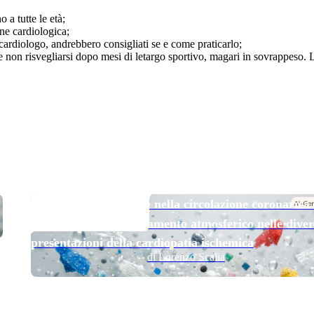
 a tutte le età;
ne cardiologica;
l cardiologo, andrebbero consigliati se e come praticarlo;
 e non risvegliarsi dopo mesi di letargo sportivo, magari in sovrappeso.
TOP NEWS
Micro e nanoplastiche nella circolazione coronarica
esposizione all’inquinamento atmosferico nelle diver
presentazioni della cardiopatia ischemica
di Lorenzo Scalia