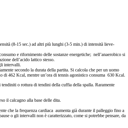
SOSTIENICI
sità (8-15 sec.) ad altri più lunghi (3-5 min.) di intensità lieve-
a consumo e rifornimento delle sostanze energetiche; nell’anaerobico si
zione dell’acido lattico stesso.
 intervalli.
viamente secondo la durata della partita. Si calcola che per un uomo
dio di 462 Kcal, mentre un’ora di tennis agonistico consuma 630 Kcal.
tendiniti o rottura di tendini della cuffia della spalla. Raramente
so il calcagno alla base delle dita.
sente che la frequenza cardiaca aumenta già durante il palleggio fino a
 pause o gli intervalli non è caratterizzato, come si potrebbe pensare, da