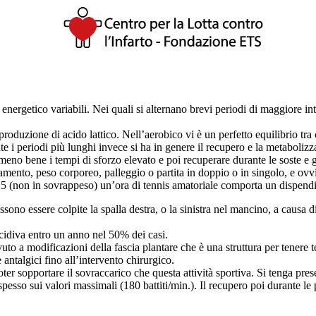
ergetico variabili. Nei quali si alternano brevi periodi di maggiore inten
oduzione di acido lattico. Nell’aerobico vi è un perfetto equilibrio tr
 i periodi più lunghi invece si ha in genere il recupero e la metabolizza
eno bene i tempi di sforzo elevato e poi recuperare durante le soste e gli
namento, peso corporeo, palleggio o partita in doppio o in singolo, e ov
 25 (non in sovrappeso) un’ora di tennis amatoriale comporta un dispen
no essere colpite la spalla destra, o la sinistra nel mancino, a causa di 
ecidiva entro un anno nel 50% dei casi.
vuto a modificazioni della fascia plantare che è una struttura per tenere te
antalgici fino all’intervento chirurgico.
ter sopportare il sovraccarico che questa attività sportiva. Si tenga pre
a spesso sui valori massimali (180 battiti/min.). Il recupero poi durante le