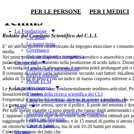
Stili di vita
PER LE PERSONE
PER I MEDICI
Tennis
La Fondazione
Redatto dal Comitato Scientifico del C.L.I.
Chi siamo
La nostra storia
E’ un’attività sportiva caratterizzata da impegno muscolare e consumo en
Governance
media.
Documentazione e trasparenza
Nei primi prevale un dispendio energetico aerobico o anaerobico con pr
Congresso
può avere uno sbilanciamento nella produzione di acido lattico. Durante
A seconda del grado di allenamento il tennista potrà prolungare più o m
Archivio atti e presentazioni
Il consumo di calorie varia naturalmente secondo vari fattori: età,alle
Ricerca relazioni
adulto di 70 kg di peso e con un indice di massa corporea inferiore a
Portale ECM
La nostra ricerca
Le patologie del tennis sono fondamentalmente tendineo-articolari. Posso
Il nucleo della ricerca scientifica del CLI
lussazioni dell’omero.
Frequente è il gomito del tennista, dovuto in genere a tendinite, che r
Clima ed Interclima: studi multicentrici internazionali
La mano può subire artrosi, specie il pollice. Il piede del tennista è do
News
Per tutte queste malattie ci sono rimedi cha vanno dagli antireumatici e 
Le ultime notizie dal mondo cardiologico
L’apparato cardiovascolare deve essere nelle condizioni ottimali per po
Capire per Prevenire
raggiungere i 140 battiti per minuto, e in 15 minuti di partita si attest
Cuore e Salute
un ritorno ai valori di partenza, ma di soli 10-20 battiti per minuto.
Stampa
Ciò rende ragione del fatto che: