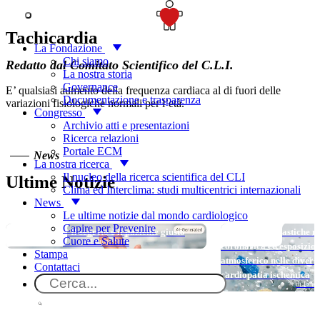
Per saperne di più
SOSTIENICI
Tachicardia
La Fondazione
Chi siamo
Redatto dal Comitato Scientifico del C.L.I.
La nostra storia
Governance
E’ qualsiasi aumento della frequenza cardiaca al di fuori delle
Documentazione e trasparenza
variazioni fisiologiche normali per l’età.
Congresso
Archivio atti e presentazioni
Ricerca relazioni
Portale ECM
News
La nostra ricerca
Il nucleo della ricerca scientifica del CLI
Ultime Notizie
Clima ed Interclima: studi multicentrici internazionali
News
Le ultime notizie dal mondo cardiologico
Capire per Prevenire
TOP NEWS
TOP NEWS
Long DAPT…? Il segreto è il paziente giusto
Micro e nanoplastiche ne
Cuore e Salute
di Filippo Stazi
coronarica ed esposizio
Stampa
atmosferico nelle divers
Contattaci
cardiopatia ischemica
di Loren