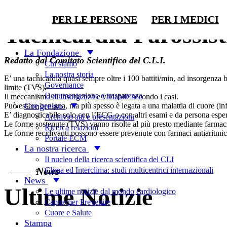
Per saperne di più
PER LE PERSONE
PER I MEDICI
Tachicardia Parossist
La Fondazione
Redatto dal Comitato Scientifico del C.L.I.
Chi siamo
La nostra storia
E’ una tachicardia quasi sempre oltre i 100 battiti/min, ad insorgenza
Governance
limite (TVS).
Documentazione e trasparenza
Il meccanismo di insorgenza e variabile secondo i casi.
Congresso
Può essere benigna, ma più spesso è legata a una malattia di cuore (in
E’ diagnosticabile solo con l’ECG o con altri esami e da persona esper
Archivio atti e presentazioni
Le forme sostenute (TVS) vanno risolte al più presto mediante farmaci o 
Ricerca relazioni
Le forme recidivanti possono essere prevenute con farmaci antiaritmici,
Portale ECM
La nostra ricerca
Il nucleo della ricerca scientifica del CLI
News
Clima ed Interclima: studi multicentrici internazionali
News
Ultime Notizie
Le ultime notizie dal mondo cardiologico
Capire per Prevenire
Cuore e Salute
Stampa