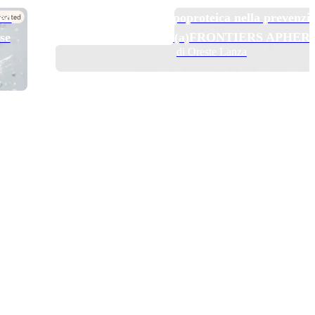
TOP NEWS
 ed
Pelacarsen e aferesi lipoproteica nella prevenzi
se
secondaria: il trial Lp(a)FRONTIERS APHER
di Oreste Lanza