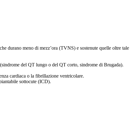
SOSTIENICI
TV che durano meno di mezz’ora (TVNS) e sostenute quelle oltre tale
ici (sindrome del QT lungo o del QT corto, sindrome di Brugada).
nza cardiaca o la fibrillazione ventricolare.
piantabile sottocute (ICD).