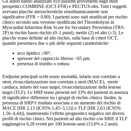
Gli autori hanno analizzato 810 pazienti provenienti dagli studi
prospettici COMBINE (OCT-FFR) e PECTUS-obs. Tutti i soggetti
avevano placche aterosclerotiche emodinamicamente non
significative (FFR > 0.80). I pazienti sono stati stratificati per rischio
clinico secondo una versione modificata del Thrombolysis in
Myocardial Infarction Risk Score for Secondary Prevention (TRS-
2P) in rischio basso rischio (0–1 punti), medio (2) ed alto (≥3). Le
placche erano definite ad alto rischio, sulla base di criteri OCT,
quando presentava due o più delle seguenti caratteristiche:
arco lipidico ≥90°,
spessore del cappuccio fibroso <65 µm,
presenza di trombo o rottura.
Endpoint principali scelti erano mortalità, infarto non correlato a
stent, rivascolarizzazione non correlata a stent (MACE), morte
cardiaca, infarto del vaso target, rivascolarizzazione della lesione
target (TLF). Le HRP erano presenti nel 33% dei pazienti in assenza
di significative differenze tra i gruppi di rischio clinico. Inoltre, la
presenza di HRP è risultata associata a un aumento del rischio di
MACE [HR 2,13 (IC95% 1,45–3,12)] e TLF [HR 2,63 (IC95%
1,56–4,44)], mantenendo l’effetto prognostico negativo nei diversi
profili di rischio clinici. Nei pazienti ad alto rischio con HRP, il TLF
raggiungeva 6,28 eventi per 100 lesione-anni (13,6% a 2 anni).