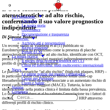
SOSTIENICI
L’OCT identifica placche
aterosclerotiche ad alto rischio,
La Fondazione
confermando il suo valore prognostico
Chi siamo
La nostra storia
indipendente
Governance
Documentazione e trasparenza
Di Simone Budassi
Congresso
Archivio atti e presentazioni
Un recente studio di Volleberg et al [1] pubblicato su
Ricerca relazioni
EuroIntervention ha evidenziato come la presenza di placche
Portale ECM
aterosclerotiche coronariche ad alto rischio, identificate con OCT,
La nostra ricerca
predica eventi cardiovascolari maggiori indipendentemente dal
Il nucleo della ricerca scientifica del CLI
profilo di rischio clinico del paziente.
Clima ed Interclima: studi multicentrici internazionali
News
Le placche coronariche “ad alto rischio” (high-risk plaques, HRP) –
Le ultime notizie dal mondo cardiologico
in particolare quelle con cappuccio fibroso sottile (thin-cap
Capire per Prevenire
fibroatheroma) – sono da tempo associate a un aumentato rischio di
Cuore e Salute
eventi cardiovascolari maggiori (MACE). Tuttavia, la loro
Stampa
identificazione nella pratica clinica è limitata dalla bassa prevalenza.
Contattaci
Lo studio di Volleberg et al ha valutato l’associazione tra i fattori di
rischio clinici tradizionali e l’impatto clinico delle HRP attraverso
differenti profili di rischio clinico.