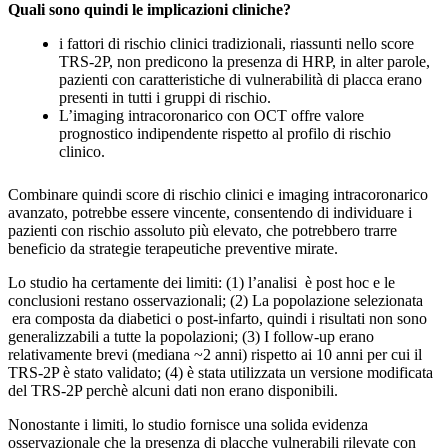
Quali sono quindi le implicazioni cliniche?
i fattori di rischio clinici tradizionali, riassunti nello score
TRS-2P, non predicono la presenza di HRP, in alter parole,
pazienti con caratteristiche di vulnerabilità di placca erano
presenti in tutti i gruppi di rischio.
L’imaging intracoronarico con OCT offre valore
prognostico indipendente rispetto al profilo di rischio
clinico.
Combinare quindi score di rischio clinici e imaging intracoronarico
avanzato, potrebbe essere vincente, consentendo di individuare i
pazienti con rischio assoluto più elevato, che potrebbero trarre
beneficio da strategie terapeutiche preventive mirate.
Lo studio ha certamente dei limiti: (1) l’analisi è post hoc e le
conclusioni restano osservazionali; (2) La popolazione selezionata
era composta da diabetici o post-infarto, quindi i risultati non sono
generalizzabili a tutte la popolazioni; (3) I follow-up erano
relativamente brevi (mediana ~2 anni) rispetto ai 10 anni per cui il
TRS-2P è stato validato; (4) è stata utilizzata un versione modificata
del TRS-2P perchè alcuni dati non erano disponibili.
Nonostante i limiti, lo studio fornisce una solida evidenza
osservazionale che la presenza di placche vulnerabili rilevate con