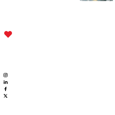
Metti il cuore dove conta.
Fai parte anche tu della nostra community:
condividi, commenta, segui la prevenzione ogni giorno.