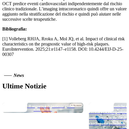
OCT predice eventi cardiovascolari indipendentemente dal rischio
clinico tradizionale. L’imaging intracoronarico quindi offre un valore
aggiunto nella stratificazione del rischio e quindi può aiutare nelle
successive scelte terapeutiche.
Bibliografia:
[1] Volleberg RHJA, Rroku A, Mol JQ, et al. Impact of clinical risk
characteristics on the prognostic value of high-risk plaques.
EuroIntervention. 2025;21:e1147–e1158. DOI: 10.4244/EIJ-D-25-
00307
News
Ultime Notizie
TOP NEWS
TOP NEWS
Long DAPT…? Il segreto è il paziente giusto
Micro e nanoplastiche ne
di Filippo Stazi
coronarica ed esposizio
atmosferico nelle divers
cardiopatia ischemica
di Loren