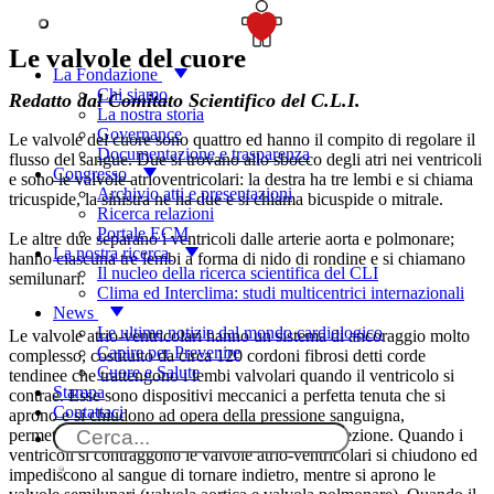
Per saperne di più
SOSTIENICI
Le valvole del cuore
La Fondazione
Chi siamo
Redatto dal Comitato Scientifico del C.L.I.
La nostra storia
Governance
Le valvole del cuore sono quattro ed hanno il compito di regolare il
Documentazione e trasparenza
flusso del sangue. Due si trovano allo sbocco degli atri nei ventricoli
Congresso
e sono le valvole atrioventricolari: la destra ha tre lembi e si chiama
Archivio atti e presentazioni
tricuspide, la sinistra ne ha due e si chiama bicuspide o mitrale.
Ricerca relazioni
Portale ECM
Le altre due separano i ventricoli dalle arterie aorta e polmonare;
La nostra ricerca
hanno ciascuna tre lembi a forma di nido di rondine e si chiamano
Il nucleo della ricerca scientifica del CLI
semilunari.
Clima ed Interclima: studi multicentrici internazionali
News
Le ultime notizie dal mondo cardiologico
Le valvole atrio-ventricolari hanno un sistema di ancoraggio molto
Capire per Prevenire
complesso, costituito da circa 120 cordoni fibrosi detti corde
Cuore e Salute
tendinee che trattengono i lembi valvolari quando il ventricolo si
Stampa
contrae. Esse sono dispositivi meccanici a perfetta tenuta che si
Contattaci
aprono e si chiudono ad opera della pressione sanguigna,
permettendo al sangue di scorrere in una sola direzione. Quando i
ventricoli si contraggono le valvole atrio-ventricolari si chiudono ed
impediscono al sangue di tornare indietro, mentre si aprono le