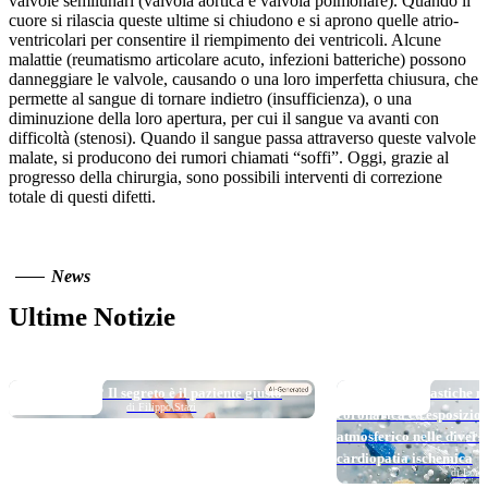
valvole semilunari (valvola aortica e valvola polmonare). Quando il
cuore si rilascia queste ultime si chiudono e si aprono quelle atrio-
ventricolari per consentire il riempimento dei ventricoli. Alcune
malattie (reumatismo articolare acuto, infezioni batteriche) possono
danneggiare le valvole, causando o una loro imperfetta chiusura, che
permette al sangue di tornare indietro (insufficienza), o una
diminuzione della loro apertura, per cui il sangue va avanti con
difficoltà (stenosi). Quando il sangue passa attraverso queste valvole
malate, si producono dei rumori chiamati “soffi”. Oggi, grazie al
progresso della chirurgia, sono possibili interventi di correzione
totale di questi difetti.
News
Ultime Notizie
TOP NEWS
TOP NEWS
Long DAPT…? Il segreto è il paziente giusto
Micro e nanoplastiche ne
di Filippo Stazi
coronarica ed esposizio
atmosferico nelle divers
cardiopatia ischemica
di Loren