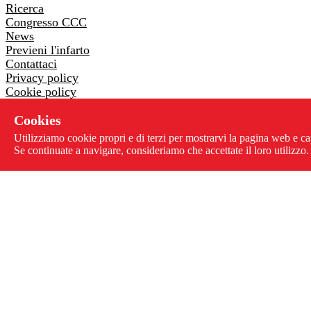
Ricerca
Congresso CCC
News
Previeni l'infarto
Contattaci
Privacy policy
Cookie policy
Whistleblowing
Cookies
Via Pontremoli 26 - 00182 Roma
Utilizziamo cookie propri e di terzi per mostrarvi la pagina web e ca
06 3218205
-
06 3230178
Se continuate a navigare, consideriamo che accettate il loro utilizzo.
info@centrolottainfarto.it
Fax: 06 3221068
Design by Cose Agency