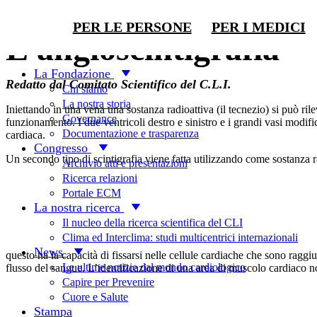
Per saperne di più
PER LE PERSONE
PER I MEDICI
L’angioscintigrafia
La Fondazione
Redatto dal Comitato Scientifico del C.L.I.
Chi siamo
La nostra storia
Iniettando in una vena una sostanza radioattiva (il tecnezio) si può ril
Governance
funzionamento. I due ventricoli destro e sinistro e i grandi vasi modif
Documentazione e trasparenza
cardiaca.
Congresso
Un secondo tipo di scintigrafia viene fatta utilizzando come sostanza rad
Archivio atti e presentazioni
Ricerca relazioni
Portale ECM
La nostra ricerca
Il nucleo della ricerca scientifica del CLI
Clima ed Interclima: studi multicentrici internazionali
News
questo ha la capacità di fissarsi nelle cellule cardiache che sono raggi
Le ultime notizie dal mondo cardiologico
flusso del sangue. L’identificazione di una area di muscolo cardiaco no
Capire per Prevenire
Cuore e Salute
Stampa