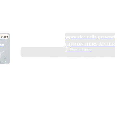
TOP NEWS
 ed
Pelacarsen e aferesi lipoproteica nella prevenzi
se
secondaria: il trial Lp(a)FRONTIERS APHER
di Oreste Lanza