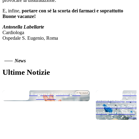
provocare la disidratazione.
E, infine,
portare con sé la scorta dei farmaci e soprattutto
Buone vacanze!
Antonella Labellarte
Cardiologa
Ospedale S. Eugenio, Roma
News
Ultime Notizie
TOP NEWS
TOP NEWS
Long DAPT…? Il segreto è il paziente giusto
Micro e nanoplastiche ne
di Filippo Stazi
coronarica ed esposizio
atmosferico nelle divers
cardiopatia ischemica
di Loren