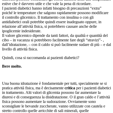
estive che è davvero utile e che vale la pena di ricordare.
I pazienti diabetici hanno infatti bisogno di precauzioni “extra”
poiché le temperature che salgono rapidamente possono modificare
il controllo glicemico. Il trattamento con insulina o con gli
antidiabetici orali potrebbe quindi essere inadeguato oppure, in
relazione all’attività fisica, si potrebbero causare anche delle
ipoglicemie indesiderate.
Il valore glicemico dipende da tanti fattori, da qualità e quantità del
cibo – in vacanza si potrebbero facilmente fare degli “stravizi”- ,
dall’idratazione, – con il caldo si può facilmente sudare di più – e dal
livello di attività fisica.
Quindi, cosa si raccomanda ai pazienti diabetici?
Bere molto.
Una buona idratazione è fondamentale per tutti, specialmente se si
pratica attività fisica, ma è decisamente
critica
per i pazienti diabetici
in trattamento. Alti valori di glicemia possono far aumentare la
diuresi e di conseguenza la disidratazione. O il gran caldo e l’attività
fisica possono aumentare la sudorazione. Ovviamente sono
sconsigliate le bevande zuccherate, vanno utilizzate con cautela e
stretto controllo quelle arricchite di sali minerali, quelle