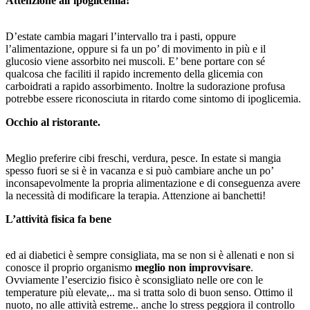
A
ttenzione all’ipoglicemia!
D’estate cambia magari l’intervallo tra i pasti, oppure
l’alimentazione, oppure si fa un po’ di movimento in più e il
glucosio viene assorbito nei muscoli. E’ bene portare con sé
qualcosa che faciliti il rapido incremento della glicemia con
carboidrati a rapido assorbimento. Inoltre la sudorazione profusa
potrebbe essere riconosciuta in ritardo come sintomo di ipoglicemia.
Occhio al ristorante.
Meglio preferire cibi freschi, verdura, pesce. In estate si mangia
spesso fuori se si è in vacanza e si può cambiare anche un po’
inconsapevolmente la propria alimentazione e di conseguenza avere
la necessità di modificare la terapia. Attenzione ai banchetti!
L’attività fisica fa bene
ed ai diabetici è sempre consigliata, ma se non si è allenati e non si
conosce il proprio organismo
meglio non improvvisare
.
Ovviamente l’esercizio fisico è sconsigliato nelle ore con le
temperature più elevate,.. ma si tratta solo di buon senso. Ottimo il
nuoto, no alle attività estreme.. anche lo stress peggiora il controllo