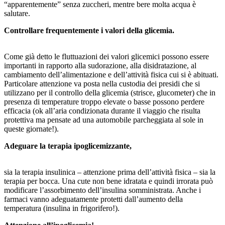
“apparentemente” senza zuccheri, mentre bere molta acqua è
salutare.
C
ontrollare frequentemente i valori della glicemia.
Come già detto le fluttuazioni dei valori glicemici possono essere
importanti in rapporto alla sudorazione, alla disidratazione, al
cambiamento dell’alimentazione e dell’attività fisica cui si è abituati.
Particolare attenzione va posta nella custodia dei presidi che si
utilizzano per il controllo della glicemia (strisce, glucometer) che in
presenza di temperature troppo elevate o basse possono perdere
efficacia (ok all’aria condizionata durante il viaggio che risulta
protettiva ma pensate ad una automobile parcheggiata al sole in
queste giornate!).
A
deguare la terapia ipoglicemizzante,
sia la terapia insulinica – attenzione prima dell’attività fisica – sia la
terapia per bocca. Una cute non bene idratata e quindi irrorata può
modificare l’assorbimento dell’insulina somministrata. Anche i
farmaci vanno adeguatamente protetti dall’aumento della
temperatura (insulina in frigorifero!).