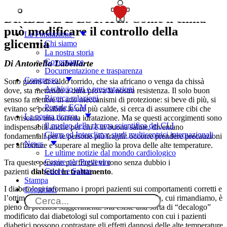
SOSTIENICI
DIABETE E ESTATE. Come il clima
può modificare il controllo della
La Fondazione
glicemia
Chi siamo
La nostra storia
Governance
Di Antonella Labellarte
Documentazione e trasparenza
Congresso
Sono giorni di caldo torrido, che sia africano o venga da chissà
Archivio atti e presentazioni
dove, sta mettendo a dura prova la nostra resistenza. Il solo buon
Ricerca relazioni
senso fa mettere in atto meccanismi di protezione: si beve di più, si
Portale ECM
evitano se possibile le ore più calde, si cerca di assumere cibi che
La nostra ricerca
favoriscano una corretta idratazione. Ma se questi accorgimenti sono
Il nucleo della ricerca scientifica del CLI
indispensabili anche per chi è in buona salute, diventano
Clima ed Interclima: studi multicentrici internazionali
fondamentali per le persone più fragili: occorre prendere precauzioni
News
per affrontare e superare al meglio la prova delle alte temperature.
Le ultime notizie dal mondo cardiologico
Capire per Prevenire
Tra queste persone più fragili vi sono senza dubbio i
Cuore e Salute
pazienti
diabetici in trattamento
.
Stampa
I diabetologi informano i propri pazienti sui comportamenti corretti e
Contattaci
l’ottimo sito della Società Italiana di Diabetologia, cui rimandiamo, è
pieno di preziosi suggerimenti. Ma esiste una sorta di “decalogo”
modificato dai diabetologi sul comportamento con cui i pazienti
diabetici possono contrastare gli effetti dannosi delle alte temperature