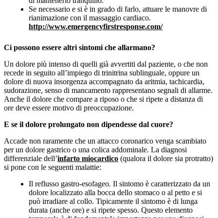
di mantenerlo tranquillo.
Se necessario e si è in grado di farlo, attuare le manovre di
rianimazione con il massaggio cardiaco.
http://www.emergencyfirstresponse.com/
Ci possono essere altri sintomi che allarmano?
Un dolore più intenso di quelli già avvertiti dal paziente, o che non
recede in seguito all’impiego di trinitrina sublinguale, oppure un
dolore di nuova insorgenza accompagnato da aritmia, tachicardia,
sudorazione, senso di mancamento rappresentano segnali di allarme.
Anche il dolore che compare a riposo o che si ripete a distanza di
ore deve essere motivo di preoccupazione.
E se il dolore prolungato non dipendesse dal cuore?
Accade non raramente che un attacco coronarico venga scambiato
per un dolore gastrico o una colica addominale. La diagnosi
differenziale dell’
infarto miocardico
(qualora il dolore sia protratto)
si pone con le seguenti malattie:
Il reflusso gastro-esofageo. Il sintomo è caratterizzato da un
dolore localizzato alla bocca dello stomaco o al petto e si
può irradiare al collo. Tipicamente il sintomo è di lunga
durata (anche ore) e si ripete spesso. Questo elemento