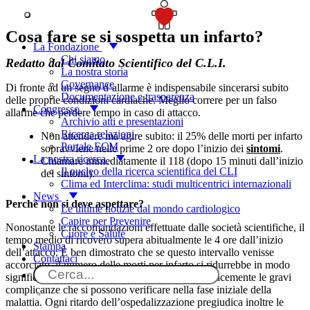
Informati sull'infarto
SOSTIENICI
Cosa fare se si sospetta un infarto?
La Fondazione
Chi siamo
Redatto dal Comitato Scientifico del C.L.I.
La nostra storia
Governance
Di fronte ad un segno d’allarme è indispensabile sincerarsi subito
Documentazione e trasparenza
delle proprie condizioni cardiache. Meglio correre per un falso
Congresso
allarme che perdere tempo in caso di attacco.
Archivio atti e presentazioni
Ricerca relazioni
Non attendere ma agire subito: il 25% delle morti per infarto
Portale ECM
sopravviene nelle prime 2 ore dopo l’inizio dei
sintomi
.
La nostra ricerca
Chiamare immediatamente il 118 (dopo 15 minuti dall’inizio
Il nucleo della ricerca scientifica del CLI
dei sintomi).
Clima ed Interclima: studi multicentrici internazionali
News
Perché non si deve aspettare?
Le ultime notizie dal mondo cardiologico
Capire per Prevenire
Nonostante le raccomandazioni effettuate dalle società scientifiche, il
Cuore e Salute
tempo medio di ricovero supera abitualmente le 4 ore dall’inizio
Stampa
dell’attacco. È ben dimostrato che se questo intervallo venisse
Contattaci
accorciato, il numero delle morti per infarto si ridurrebbe in modo
significativo per la possibilità di contrastare efficacemente le gravi
complicanze che si possono verificare nella fase iniziale della
malattia. Ogni ritardo dell’ospedalizzazione pregiudica inoltre le