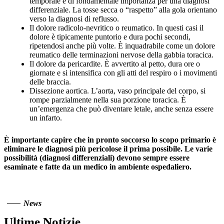
temporale è di fondamentale importanza per una diagnosi
differenziale. La tosse secca o “raspetto” alla gola orientano
verso la diagnosi di reflusso.
Il dolore radicolo-nevritico o reumatico. In questi casi il
dolore è tipicamente puntorio e dura pochi secondi,
ripetendosi anche più volte. È inquadrabile come un dolore
reumatico delle terminazioni nervose della gabbia toracica.
Il dolore da pericardite. È avvertito al petto, dura ore o
giornate e si intensifica con gli atti del respiro o i movimenti
delle braccia.
Dissezione aortica. L’aorta, vaso principale del corpo, si
rompe parzialmente nella sua porzione toracica. È
un’emergenza che può diventare letale, anche senza essere
un infarto.
È importante capire che in pronto soccorso lo scopo primario è
eliminare le diagnosi più pericolose il prima possibile. Le varie
possibilità (diagnosi differenziali) devono sempre essere
esaminate e fatte da un medico in ambiente ospedaliero.
News
Ultime Notizie