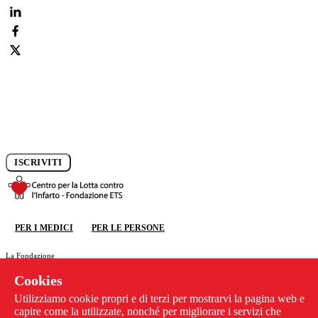
Iscriviti alla newsletter e rimani aggiornato sui progressi della
ricerca.
ISCRIVITI
DONA ORA
PER I MEDICI
PER LE PERSONE
DONA ORA
La Fondazione
Ricerca
Cookies
Congresso CCC
News
Utilizziamo cookie propri e di terzi per mostrarvi la pagina web e
Previeni l'infarto
capire come la utilizzate, nonché per migliorare i servizi che