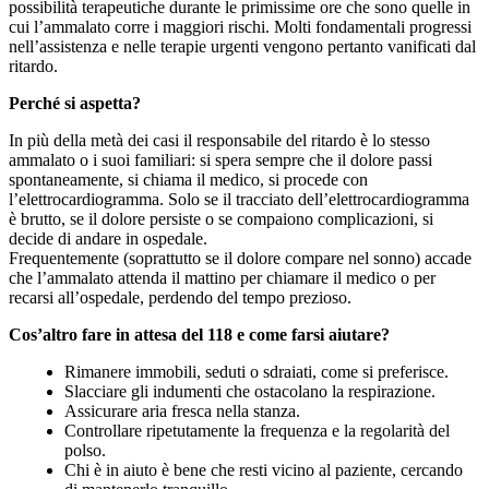
possibilità terapeutiche durante le primissime ore che sono quelle in
cui l’ammalato corre i maggiori rischi. Molti fondamentali progressi
nell’assistenza e nelle terapie urgenti vengono pertanto vanificati dal
ritardo.
Perché si aspetta?
In più della metà dei casi il responsabile del ritardo è lo stesso
ammalato o i suoi familiari: si spera sempre che il dolore passi
spontaneamente, si chiama il medico, si procede con
l’elettrocardiogramma. Solo se il tracciato dell’elettrocardiogramma
è brutto, se il dolore persiste o se compaiono complicazioni, si
decide di andare in ospedale.
Frequentemente (soprattutto se il dolore compare nel sonno) accade
che l’ammalato attenda il mattino per chiamare il medico o per
recarsi all’ospedale, perdendo del tempo prezioso.
Cos’altro fare in attesa del 118 e come farsi aiutare?
Rimanere immobili, seduti o sdraiati, come si preferisce.
Slacciare gli indumenti che ostacolano la respirazione.
Assicurare aria fresca nella stanza.
Controllare ripetutamente la frequenza e la regolarità del
polso.
Chi è in aiuto è bene che resti vicino al paziente, cercando