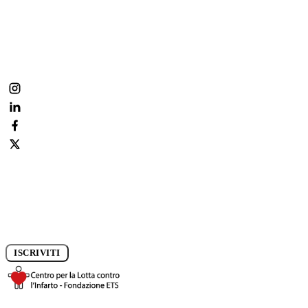
Metti il cuore dove conta.
Fai parte anche tu della nostra community:
condividi, commenta, segui la prevenzione ogni giorno.
Iscriviti alla newsletter e rimani aggiornato sui progressi della
ricerca.
ISCRIVITI
DONA ORA