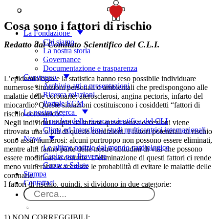
Fattori di rischio
SOSTIENICI
Cosa sono i fattori di rischio
La Fondazione
Chi siamo
Redatto dal Comitato Scientifico del C.L.I.
La nostra storia
Governance
Documentazione e trasparenza
Congresso
L’epidemiologia e la statistica hanno reso possibile individuare
Archivio atti e presentazioni
numerose situazioni personali o ambientali che predispongono alle
Ricerca relazioni
malattie delle coronarie: aterosclerosi, angina pectoris, infarto del
Portale ECM
miocardio. Queste situazioni costituiscono i cosiddetti “fattori di
La nostra ricerca
rischio coronarico”.
Il nucleo della ricerca scientifica del CLI
Negli individui colpiti da infarto quasi senza eccezioni viene
Clima ed Interclima: studi multicentrici internazionali
ritrovata una o più di queste condizioni. I fattori potenziali di rischio
News
sono assai numerosi: alcuni purtroppo non possono essere eliminati,
Le ultime notizie dal mondo cardiologico
mentre altri fanno parte delle nostre abitudini di vita che possono
Capire per Prevenire
essere modificate e corrette. L’eliminazione di questi fattori ci rende
Cuore e Salute
meno vulnerabili e accresce le probabilità di evitare le malattie delle
Stampa
coronarie.
Contattaci
I fattori di rischio, quindi, si dividono in due categorie:
1) NON CORREGGIBILI: