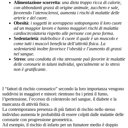
Alimentazione scorretta
:
una dieta troppo ricca di calorie,
con abbondanti grassi di origine animale, zucchero e sale,
favorendo l’aterosclerosi, aumenta i rischi di malattie delle
arterie e del cuore.
Obesità
:
i soggetti in sovrappeso sottopongono il loro cuore
ad un maggior lavoro e hanno maggiori rischi di malattia
cardiocircolatoria rispetto alle persone con peso forma.
Sedentarietà
:
indebolisce il cuore il quale è un muscolo e
come tutti i musco/i beneficia dell’attività fisica. La
sedentarietà inoltre favorisce l’obesità e l’aumento di grassi
nel sangue.
Stress
:
una condotta di vita stressante può favorire le malattie
delle coronarie in taluni individui, specialmente se lo stress
non è gratificante.
I “fattori di rischio coronarico” secondo la loro importanza vengono
suddivisi in maggiori e minori: rientrano fra i primi il fumo,
l’ipertensione, l’eccesso di colesterolo nel sangue, il diabete e la
mancanza di attività fisica.
La contemporanea presenza di più fattori di rischio nello stesso
individuo aumenta le probabilità di essere colpiti dalle malattie delle
coronarie con progressione geometrica.
Ad esempio, il rischio di infarto per un fumatore medio è doppio