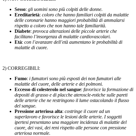
Sesso
:
gli uomini sono più colpiti delle donne.
Ereditarietà
:
coloro che hanno familiari colpiti da malattie
delle coronarie hanno maggiori probabilità di ammalarsi
rispetto a coloro che non hanno tale familiarità.
Diabete
:
provoca alterazioni delle piccole arterie che
facilitano l’insorgenza di malattie cardiovascolari.
Età
:
con l’avanzare dell’età aumentano le probabilità di
malattie di cuore.
2) CORREGIBILI:
Fumo
:
i fumatori sono più esposti dei non fumatori alle
malattie del cuore, delle arterie e dei polmoni.
Eccesso di colesterolo nel sangue
:
favorisce la formazione di
depositi di grasso e di placche ateroscle-rotiche sulle pareti
delle arterie che ne restringono il lume ostacolando il flusso
del sangue.
Pressione arteriosa alta
:
costringe il cuore ad un
superlavoro e favorisce le lesioni delle arterie. I soggetti
ipertesi presentano una maggiore incidenza di malattie del
cuore, dei vasi, dei reni rispetto alle persone con pressione
arteriosa normale.