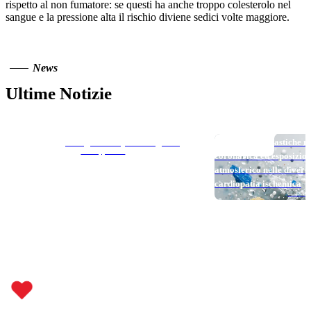
rispetto al non fumatore: se questi ha anche troppo colesterolo nel
sangue e la pressione alta il rischio diviene sedici volte maggiore.
News
Ultime Notizie
TOP NEWS
TOP NEWS
Long DAPT…? Il segreto è il paziente giusto
Micro e nanoplastiche ne
di Filippo Stazi
coronarica ed esposizio
atmosferico nelle divers
cardiopatia ischemica
di Loren