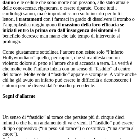
danno
e le cellule che sono morte non possono, allo stato attuale
delle conoscenze, rigenerarsi o essere riparate. Come tutti i
cardiologi sanno, ma è importantissimo sottolinearlo per tutti i
lettori,
i trattamenti
con i farmaci in grado di dissolvere il trombo o
l’angioplastica raggiungono
il massimo della loro efficacia se
iniziati entro la prima ora dall’insorgenza dei sintomi
e il
beneficio decresce man mano che tale tempo di intervento si
prolunga.
Come giustamente sottolinea l’autore non esiste solo “l’infarto
Hollywoodiano” quello, per capirci, che si manifesta con un
violento dolore al petto e l’attore che si accascia a terra. La verità è
che molte volte l’infarto inizia con un senso di “fastidio” al centro
del torace. Molte volte il “fastidio” appare e scompare. A volte anche
chi ha già avuto un infarto può essere in difficoltà a riconoscerne i
sintomi perché diversi dall’episodio precedente.
Segni d’allarme
Un senso di “fastidio” al torace che persiste più di cinque dieci
minuti o che ha un andamento di va e vieni. Il “fastidio” può essere
di tipo oppressivo (“un peso sul torace”) o costrittivo (“una stretta al
cuore”).