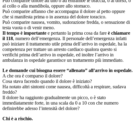
Può comparire dolore ad uno o ad entrambe le braccia, o al dorso, o
al collo o alla mandibola, oppure allo stomaco.
Può comparire affanno che accompagna il dolore al petto oppure
che si manifesta prima o in assenza del dolore toracico.
Può comparire nausea, vomito, sudorazione fredda, o sensazione di
testa vuota o di venir meno.
Il tempo è importante
e pertanto la prima cosa da fare
è chiamare
il 118
, numero dell’emergenza. Il personale dell’emergenza infatti
può iniziare il trattamento utile prima dell’arrivo in ospedale, ha la
competenza per trattare un arresto cardiaco qualora questo si
verifichi prima dell’arrivo in ospedale, ed inoltre l’arrivo in
ambulanza in ospedale garantisce un trattamento più immediato.
Le domande cui bisogna essere “allenato” all’arrivo in ospedale.
A che ora è comparso il dolore?
Cosa stava facendo quando il dolore è iniziato?
Ha notato altri sintomi come nausea, difficoltà a respirare, sudava
freddo?
Il dolore ha raggiunto gradualmente un picco, o è stato
immediatamente forte, in una scala da 0 a 10 con che numero
definirebbe adesso l’intensità del dolore?
Chi è a rischio.