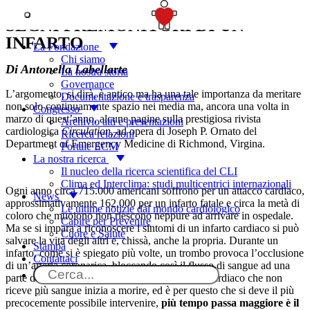
SOSTIENICI
SEGNI PREMONITORI DI UN
INFARTO
La Fondazione
Chi siamo
Di Antonella Labellarte
La nostra storia
Governance
L’argomento, si dirà, è antico ma ha una tale importanza da meritare
Documentazione e trasparenza
non solo continuamente spazio nei media ma, ancora una volta in
Congresso
marzo di quest’anno, alcune pagine sulla prestigiosa rivista
Archivio atti e presentazioni
cardiologica
Circulation
, ad opera di Joseph P. Ornato del
Ricerca relazioni
Department of Emergency Medicine di Richmond, Virgina.
Portale ECM
La nostra ricerca
Il nucleo della ricerca scientifica del CLI
Clima ed Interclima: studi multicentrici internazionali
Ogni anno circa 715.000 americani soffrono per un attacco cardiaco,
News
approssimativamente 162.000 per un infarto fatale e circa la metà di
Le ultime notizie dal mondo cardiologico
coloro che muoiono non riescono neppure ad arrivare in ospedale.
Capire per Prevenire
Ma se si impara a riconoscere i sintomi di un infarto cardiaco si può
Cuore e Salute
salvare la vita degli altri e, chissà, anche la propria. Durante un
Stampa
infarto, come si è spiegato più volte, un trombo provoca l’occlusione
Contattaci
di un’arteria coronarica, bloccando così il flusso di sangue ad una
parte del cuore. Molto rapidamente il muscolo cardiaco che non
riceve più sangue inizia a morire, ed è per questo che si deve il più
precocemente possibile intervenire,
più tempo passa maggiore è il