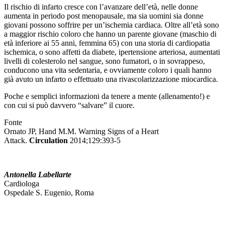
Il rischio di infarto cresce con l’avanzare dell’età, nelle donne
aumenta in periodo post menopausale, ma sia uomini sia donne
giovani possono soffrire per un’ischemia cardiaca. Oltre all’età sono
a maggior rischio coloro che hanno un parente giovane (maschio di
età inferiore ai 55 anni, femmina 65) con una storia di cardiopatia
ischemica, o sono affetti da diabete, ipertensione arteriosa, aumentati
livelli di colesterolo nel sangue, sono fumatori, o in sovrappeso,
conducono una vita sedentaria, e ovviamente coloro i quali hanno
già avuto un infarto o effettuato una rivascolarizzazione miocardica.
Poche e semplici informazioni da tenere a mente (allenamento!) e
con cui si può davvero “salvare” il cuore.
Fonte
Ornato JP, Hand M.M. Warning Signs of a Heart
Attack.
Circulation
2014;129:393-5
Antonella Labellarte
Cardiologa
Ospedale S. Eugenio, Roma