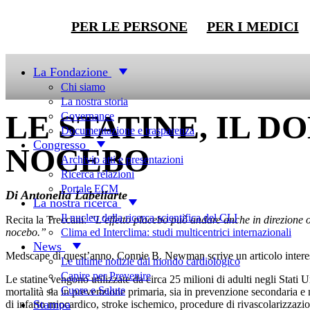
PER LE PERSONE
PER I MEDICI
Newsletter
La Fondazione
Chi siamo
La nostra storia
LE STATINE, IL 
Governance
Documentazione e trasparenza
Congresso
NOCEBO
Archivio atti e presentazioni
Ricerca relazioni
Portale ECM
Di Antonella Labellarte
La nostra ricerca
Il nucleo della ricerca scientifica del CLI
Recita la Treccani:
”L’effetto placebo può andare anche in direzione op
Clima ed Interclima: studi multicentrici internazionali
nocebo.”
News
Medscape di quest’anno, Connie B. Newman scrive un articolo interess
Le ultime notizie dal mondo cardiologico
Capire per Prevenire
Le statine vengono utilizzate da circa 25 milioni di adulti negli Stati U
Cuore e Salute
mortalità sia in prevenzione primaria, sia in prevenzione secondaria e
Stampa
di infarto miocardico, stroke ischemico, procedure di rivascolarizzazion