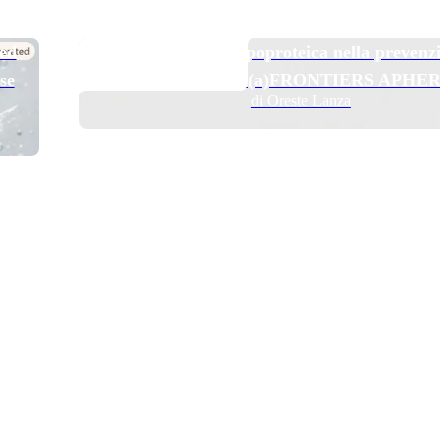
TOP NEWS
 ed
Pelacarsen e aferesi lipoproteica nella prevenzi
se
secondaria: il trial Lp(a)FRONTIERS APHER
di Oreste Lanza