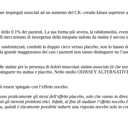
e inspiegati associati ad un aumento del CK–creatin kinasi superiore a 1
no dello 0.1% dei pazienti. La sua forma più severa, la rabdomiolisi, even
 Il meccanismo di insorgenza della miopatia indotta da statine è ancora i
als randomizzati, condotti in doppio cieco versus placebo, non lo hanno d
la grande maggioranza dei casi i pazienti non sanno distinguere tra l’a
lle statine per la presenza di dolori muscolari statine-associati (il che no
distinguere tra statina e placebo. Nello studio ODISSEY ALTERNATIVE la 
ò essere spiegato con l’effetto nocebo.
sono praticamente gli stessi dell’effetto placebo, solo che vanno in dir
gli inerenti problemi etici. Infatti, al fine di studiare l’effetto nocebo
, quindi è eticamente possibile indurre una risposta nocebo solo in cond