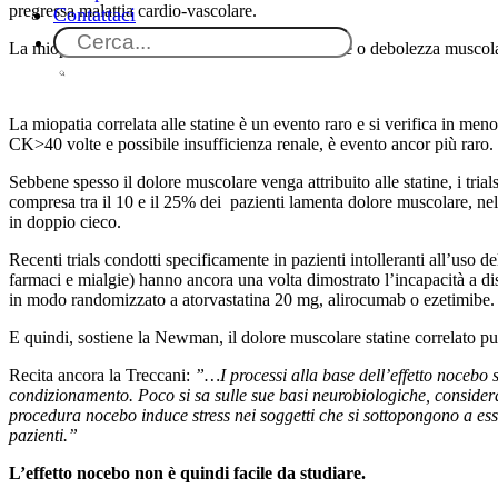
pregressa malattia cardio-vascolare.
Contattaci
La miopatia da statine viene definita come dolore o debolezza muscolar
La miopatia correlata alle statine è un evento raro e si verifica in me
CK>40 volte e possibile insufficienza renale, è evento ancor più raro.
Sebbene spesso il dolore muscolare venga attribuito alle statine, i tri
compresa tra il 10 e il 25% dei pazienti lamenta dolore muscolare, nel
in doppio cieco.
Recenti trials condotti specificamente in pazienti intolleranti all’uso de
farmaci e mialgie) hanno ancora una volta dimostrato l’incapacità a 
in modo randomizzato a atorvastatina 20 mg, alirocumab o ezetimibe.
E quindi, sostiene la Newman, il dolore muscolare statine correlato pu
Recita ancora la Treccani:
”…I processi alla base dell’effetto nocebo 
condizionamento. Poco si sa sulle sue basi neurobiologiche, considerati 
procedura nocebo induce stress nei soggetti che si sottopongono a essa
pazienti.”
L’effetto nocebo non è quindi facile da studiare.