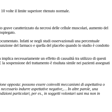
0 volte il limite superiore ritenuto normale.
to grave caratterizzato da necrosi delle cellule muscolari, aumento del
nspiegato.
ocumentato. Infatti se negli studi osservazionali una percentuale
ssunzione del farmaco e quella del placebo quando lo studio è condotto
n implica necessariamente un effetto di causalità tra utilizzo di questi
sospensione del trattamento è risultata simile nei pazienti assegnati
ezione opposta: possono essere coinvolti meccanismi di aspettativa o
 è necessario indurre aspettative negative,… In altre parole, una
izioni particolari, per es., in soggetti volontari sani ma non in