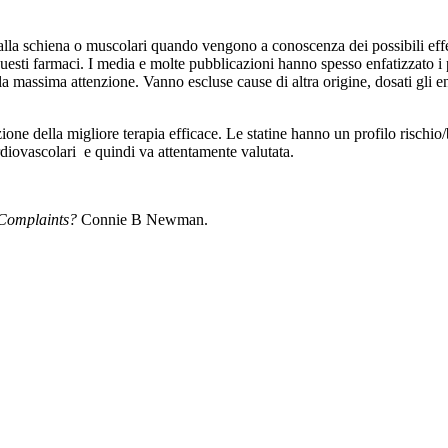
 alla schiena o muscolari quando vengono a conoscenza dei possibili effe
i farmaci. I media e molte pubblicazioni hanno spesso enfatizzato i possi
la massima attenzione. Vanno escluse cause di altra origine, dosati gli e
ione della migliore terapia efficace. Le statine hanno un profilo rischi
diovascolari e quindi va attentamente valutata.
 Complaints?
Connie B Newman.