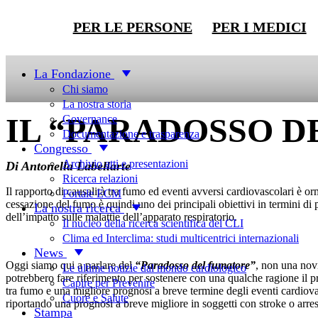
PER LE PERSONE
PER I MEDICI
Newsletter
La Fondazione
Chi siamo
La nostra storia
IL “PARADOSSO 
Governance
Documentazione e trasparenza
Congresso
Archivio atti e presentazioni
Di Antonella Labellarte
Ricerca relazioni
Il rapporto di causalità tra fumo ed eventi avversi cardiovascolari è or
Portale ECM
cessazione del fumo è quindi uno dei principali obiettivi in termini di p
La nostra ricerca
dell’impatto sulle malattie dell’apparato respiratorio.
Il nucleo della ricerca scientifica del CLI
Clima ed Interclima: studi multicentrici internazionali
News
Oggi siamo qui a parlare del
“Paradosso del fumatore”
, non una novi
Le ultime notizie dal mondo cardiologico
potrebbero fare riferimento per sostenere con una qualche ragione il pro
Capire per Prevenire
tra fumo e una migliore prognosi a breve termine degli eventi cardio
Cuore e Salute
riportando una prognosi a breve migliore in soggetti con stroke o arres
Stampa