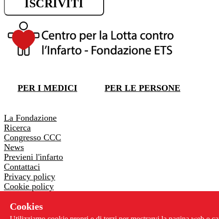
ISCRIVITI
DONA ORA
PER I MEDICI
PER LE PERSONE
DONA ORA
La Fondazione
Ricerca
Congresso CCC
News
Previeni l'infarto
Contattaci
Privacy policy
Cookie policy
Whistleblowing
Cookies
Via Pontremoli 26 - 00182 Roma
Utilizziamo cookie propri e di terzi per mostrarvi la pagina web e ca