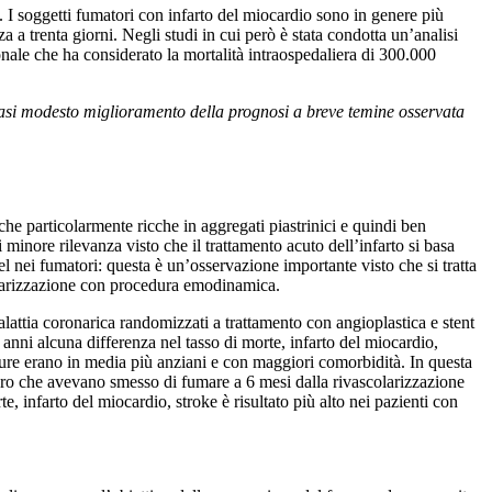
. I soggetti fumatori con infarto del miocardio sono in genere più
a trenta giorni. Negli studi in cui però è stata condotta un’analisi
ionale che ha considerato la mortalità intraospedaliera di 300.000
siasi modesto miglioramento della prognosi a breve temine osservata
che particolarmente ricche in aggregati piastrinici e quindi ben
minore rilevanza visto che il trattamento acuto dell’infarto si basa
el nei fumatori: questa è un’osservazione importante visto che si tratta
colarizzazione con procedura emodinamica.
alattia coronarica randomizzati a trattamento con angioplastica e stent
 anni alcuna differenza nel tasso di morte, infarto del miocardio,
pure erano in media più anziani e con maggiori comorbidità. In questa
loro che avevano smesso di fumare a 6 mesi dalla rivascolarizzazione
infarto del miocardio, stroke è risultato più alto nei pazienti con