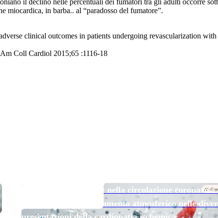
oniano il declino nelle percentuali dei fumatori tra gli adulti occorre s
one miocardica, in barba.. al “paradosso del fumatore”.
h adverse clinical outcomes in patients undergoing revascularization w
J Am Coll Cardiol 2015;65 :1116-18
TOP NEWS
Micro e nanoplastiche nella circolazione coronarica
esposizione all’inquinamento atmosferico nelle diver
presentazioni della cardiopatia ischemica