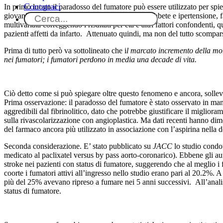
Contattaci
In primo luogo il paradosso del fumatore può essere utilizzato per spie
giovani e presentano meno comorbidità come diabete e ipertensione, fat
multivariata correggendo i risultati per età e altri fattori confondenti
pazienti affetti da infarto. Attenuato quindi, ma non del tutto scompar
Prima di tutto però va sottolineato che i
l marcato incremento della mor
nei fumatori; i fumatori perdono in media una decade di vita.
Ciò detto come si può spiegare oltre questo fenomeno e ancora, solleva 
Prima osservazione: il paradosso del fumatore è stato osservato in manie
aggredibili dal fibrinolitico, dato che potrebbe giustificare il miglio
sulla rivascolarizzazione con angioplastica. Ma dati recenti hanno dimos
del farmaco ancora più utilizzato in associazione con l’aspirina nell
Seconda considerazione. E’ stato pubblicato su
JACC
lo studio condot
medicato al paclixatel versus by pass aorto-coronarico). Ebbene gli aut
stroke nei pazienti con status di fumatore, suggerendo che al meglio i
coorte i fumatori attivi all’ingresso nello studio erano pari al 20.2%
più del 25% avevano ripreso a fumare nei 5 anni successivi. All’analis
status di fumatore.