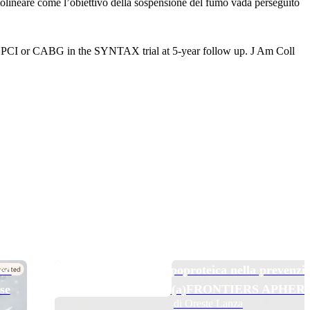
ottolineare come l’obiettivo della sospensione del fumo vada perseguito
ith PCI or CABG in the SYNTAX trial at 5-year follow up. J Am Coll
TOP NEWS
 ed
Pelacarsen e aferesi lipoproteica nella prevenzi
se
secondaria: il trial Lp(a)FRONTIERS APHER
di Oreste Lanza