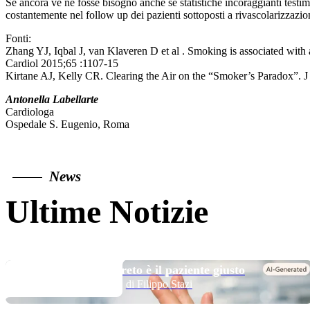
Se ancora ve ne fosse bisogno anche se statistiche incoraggianti testim
costantemente nel follow up dei pazienti sottoposti a rivascolarizzazi
Fonti:
Zhang YJ, Iqbal J, van Klaveren D et al . Smoking is associated wit
Cardiol 2015;65 :1107-15
Kirtane AJ, Kelly CR. Clearing the Air on the “Smoker’s Paradox”. 
Antonella Labellarte
Cardiologa
Ospedale S. Eugenio, Roma
News
Ultime Notizie
TOP NEWS
Long DAPT…? Il segreto è il paziente giusto
di Filippo Stazi