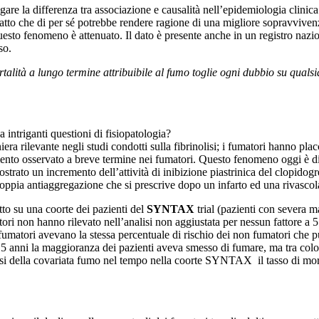
gare la differenza tra associazione e causalità nell’epidemiologia clinica
to che di per sé potrebbe rendere ragione di una migliore sopravvivenza 
, questo fenomeno è attenuato. Il dato è presente anche in un registro naz
so.
talità a lungo termine attribuibile al fumo toglie ogni dubbio su qual
intriganti questioni di fisiopatologia?
ra rilevante negli studi condotti sulla fibrinolisi; i fumatori hanno plac
ramento osservato a breve termine nei fumatori. Questo fenomeno oggi è di 
trato un incremento dell’attività di inibizione piastrinica del clopidogr
a doppia antiaggregazione che si prescrive dopo un infarto ed una rivas
to su una coorte dei pazienti del
SYNTAX
trial (pazienti con severa m
ori non hanno rilevato nell’analisi non aggiustata per nessun fattore a 5
 fumatori avevano la stessa percentuale di rischio dei non fumatori che 
. A 5 anni la maggioranza dei pazienti aveva smesso di fumare, ma tra co
i della covariata fumo nel tempo nella coorte SYNTAX il tasso di morte, 