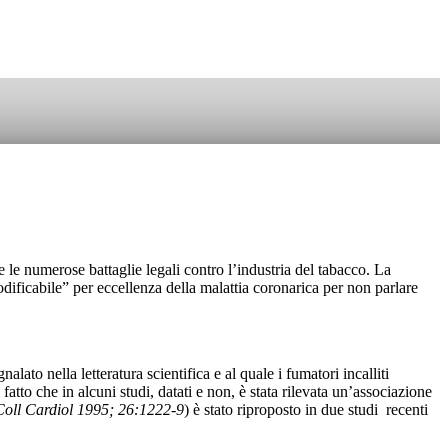
SOSTIENICI
e le numerose battaglie legali contro l’industria del tabacco. La
modificabile” per eccellenza della malattia coronarica per non parlare
ato nella letteratura scientifica e al quale i fumatori incalliti
atto che in alcuni studi, datati e non, è stata rilevata un’associazione
oll Cardiol 1995; 26:1222-9
) è stato riproposto in due studi recenti