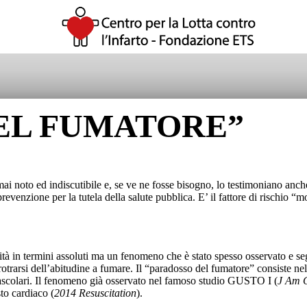
DEL FUMATORE”
mai noto ed indiscutibile e, se ve ne fosse bisogno, lo testimoniano anch
revenzione per la tutela della salute pubblica. E’ il fattore di rischio “
tà in termini assoluti ma un fenomeno che è stato spesso osservato e segnal
trarsi dell’abitudine a fumare. Il “paradosso del fumatore” consiste nel f
vascolari. Il fenomeno già osservato nel famoso studio GUSTO I (
J Am C
to cardiaco (
2014 Resuscitation
).