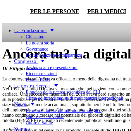
PER LE PERSONE
PER I MEDICI
Top News
La Fondazione
Chi siamo
La nostra storia
Ancora tu? La digita
Governance
Documentazione e trasparenza
Congresso
Archivio atti e presentazioni
Di Filippo Stazi
Ricerca relazioni
La controversia sull’effettiva efficacia o meno della digossina nel trat
Portale ECM
La nostra ricerca
Nel 1997, lo studio
DIG
aveva mostrato che, nei pazienti con scompe
Il nucleo della ricerca scientifica del CLI
cardiaca. Una successiva metanalisi del 2016 aveva però suggerito un’as
Clima ed Interclima: studi multicentrici internazionali
sulla potenziale pericolosità del farmaco e le prescrizioni di digossina p
News
stata infine praticamente accantonata, soprattutto perché nel frattempo e
dell’angiotensina-neprilisina. Ciò nonostante, alla stregua di quei sold
Le ultime notizie dal mondo cardiologico
hanno continuano a credere nel potenziale dei glicosidi digitalici ed han
Capire per Prevenire
ridotta (HF(m)rEF) e i risultati recentemente pubblicati sembrano giusti
Cuore e Salute
Stampa
Il primo risultato in tal senso lo ha prodotto il recente studio
DIGIT-