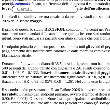
Contattaci
principalmente dal fegato, a differenza della digossina il cui metabo
le cause o di ospedalizzazione per peggioramento dell’insufficien
L’onda di tale studio viene ora cavalcata da tre nuovi studi che sono s
2026 dello scorso maggio.
Il primo di questi, lo studio
DECISION
, condotto in 43 centri nei Pa
trattamenti raccomandati dalle attuali linee guida, che sono stati rando
ng/ml. Sono stati inclusi sia pazienti con ritmo sinusale che con fibrill
L’endpoint primario era il composito costituito da tutti gli eventi di p
peggioramento dell’insufficienza cardiaca) e dalla mortalità cardiovas
fibrillazione atriale.
Durante un follow-up mediano di 36,5 mesi la
digossina non
ha in re
500 pazienti del gruppo trattato con digossina e 291 eventi corrispond
0,61 a 1,07;
P
= 0,133). Tuttavia,
il numero totale di eventi di pegg
differenza non sia risultata statisticamente significativa (RR 0,76; IC
(hazard ratio [HR] 0,93; IC 95%: 0,69 – 1,26). Nel complesso la digoss
Il secondo studio presentato ad Heart Failure 2026 ha invece presentato
ha ridotto il
rischio dell’endpoint primario, ovvero il tempo al decess
0,90;
P
< 0,001). Questa riduzione è stata principalmente attribuibile
che l’effetto non è risultato attenuato nei pazienti che erano già sotto