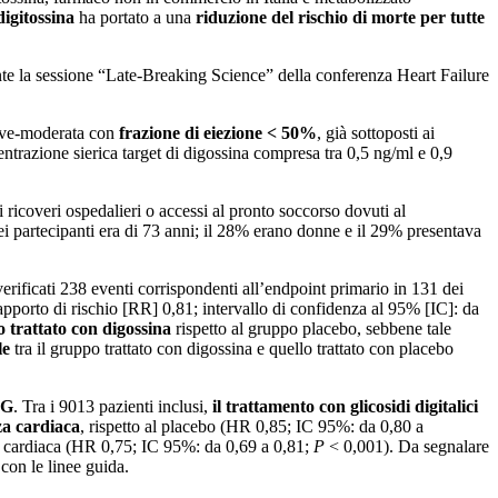
digitossina
ha portato a una
riduzione del rischio di morte per tutte
rante la sessione “Late-Breaking Science” della conferenza Heart Failure
lieve-moderata con
frazione di eiezione < 50%
, già sottoposti ai
trazione sierica target di digossina compresa tra 0,5 ng/ml e 0,9
i ricoveri ospedalieri o accessi al pronto soccorso dovuti al
ei partecipanti era di 73 anni; il 28% erano donne e il 29% presentava
 verificati 238 eventi corrispondenti all’endpoint primario in 131 dei
apporto di rischio [RR] 0,81; intervallo di confidenza al 95% [IC]: da
po trattato con digossina
rispetto al gruppo placebo, sebbene tale
le
tra il gruppo trattato con digossina e quello trattato con placebo
IG
. Tra i 9013 pazienti inclusi,
il trattamento con glicosidi digitalici
za cardiaca
, rispetto al placebo (HR 0,85; IC 95%: da 0,80 a
za cardiaca (HR 0,75; IC 95%: da 0,69 a 0,81;
P
< 0,001). Da segnalare
 con le linee guida.