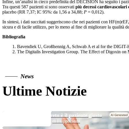
Infine, un’analisi in cieco predefinita del DECISION ha seguito i pazi
Tra questi 587 pazienti si sono osservati
più decessi cardiovascolari 
placebo (RR 7,37; IC 95%: da 1,56 a 34,88;
P
= 0,012).
In sintesi, i dati succitati suggeriscono che nei pazienti con HF(m)rE
sicura e di facile utilizzo, per lo meno al fine di migliorare la qualità d
Bibliografia
Bavendiek U, Großhennig A, Schwab A et al for the DIGIT-H
The Digitalis Investigation Group. The Effect of Digoxin on
News
Ultime Notizie
TOP NEWS
Long DAPT…? Il segreto è il paziente giusto
di Filippo Stazi