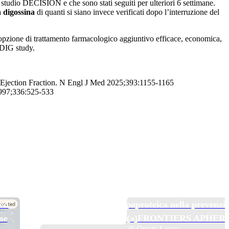
 studio DECISION e che sono stati seguiti per ulteriori 6 settimane.
a digossina
di quanti si siano invece verificati dopo l’interruzione del
n’opzione di trattamento farmacologico aggiuntivo efficace, economica,
l DIG study.
 Ejection Fraction. N Engl J Med 2025;393:1155-1165
 1997;336:525-533
TOP NEWS
 ed
Pelacarsen e aferesi lipoproteica nella prevenzi
se
secondaria: il trial Lp(a)FRONTIERS APHER
di Oreste Lanza