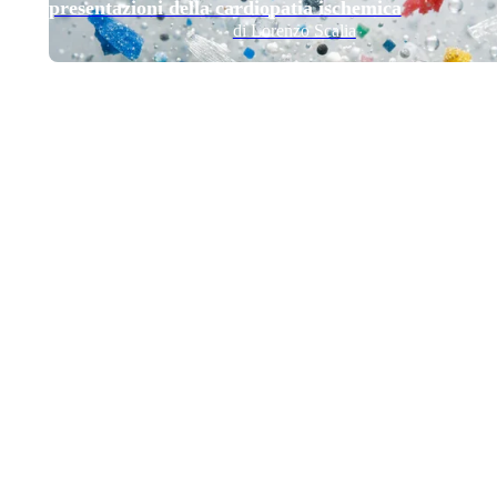
presentazioni della cardiopatia ischemica
di Lorenzo Scalia