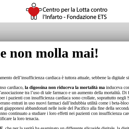
le non molla mai!
tamento dell’insufficienza cardiaca è tuttora attuale, sebbene la digitale
nso cardiaco,
la digossina non riduceva la mortalità ma
induceva c
sociazione tra l’uso di tale farmaco e un aumento della mortalità. Di fr
er i pazienti con insufficienza cardiaca sono crollate, soprattutto negli S
rano entrati in uso nuovi farmaci dall’indubbia utilità come i beta-bloccan
ati giapponesi abbandonati nelle isole del Pacifico alla fine della second
no continuato a studiare i loro effetti nei pazienti con insufficienza car
ficare la loro tenacia.
HF
, che per la verità ha esaminato un differente glicoside digitale, la di