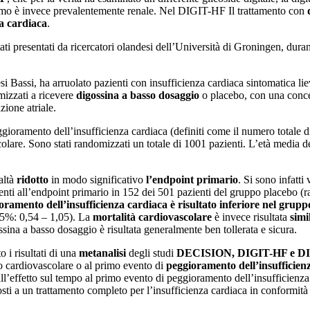
lismo è invece prevalentemente renale. Nel DIGIT-HF Il trattamento con
za cardiaca
.
tati presentati da ricercatori olandesi dell’Università di Groningen, du
esi Bassi, ha arruolato pazienti con insufficienza cardiaca sintomatica 
mizzati a ricevere
digossina a basso dosaggio
o placebo, con una concen
azione atriale.
eggioramento dell’insufficienza cardiaca (definiti come il numero totale d
colare. Sono stati randomizzati un totale di 1001 pazienti. L’età media d
altà
ridotto
in modo significativo
l’endpoint primario
. Si sono infatti
enti all’endpoint primario in 152 dei 501 pazienti del gruppo placebo (r
ioramento dell’insufficienza cardiaca è risultato inferiore nel grup
 95%: 0,54 – 1,05). La
mortalità cardiovascolare
è invece risultata
simi
ina a basso dosaggio è risultata generalmente ben tollerata e sicura.
 i risultati di una
metanalisi
degli studi
DECISION, DIGIT-HF e D
o cardiovascolare o al primo evento di
peggioramento dell’insufficien
 all’effetto sul tempo al primo evento di peggioramento dell’insufficien
posti a un trattamento completo per l’insufficienza cardiaca in conformità