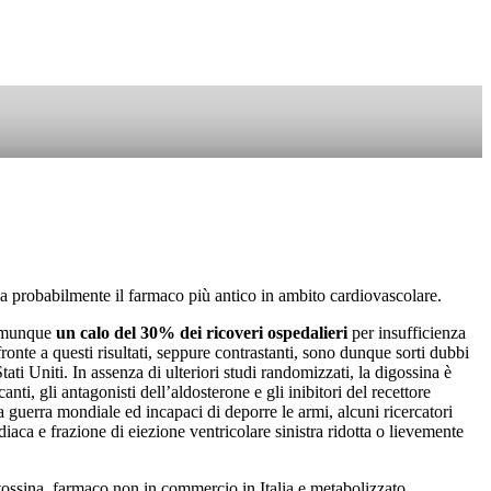
SOSTIENICI
 sia probabilmente il farmaco più antico in ambito cardiovascolare.
omunque
un calo del 30% dei ricoveri ospedalieri
per insufficienza
onte a questi risultati, seppure contrastanti, sono dunque sorti dubbi
tati Uniti. In assenza di ulteriori studi randomizzati, la digossina è
ti, gli antagonisti dell’aldosterone e gli inibitori del recettore
a guerra mondiale ed incapaci di deporre le armi, alcuni ricercatori
diaca e frazione di eiezione ventricolare sinistra ridotta o lievemente
gitossina, farmaco non in commercio in Italia e metabolizzato