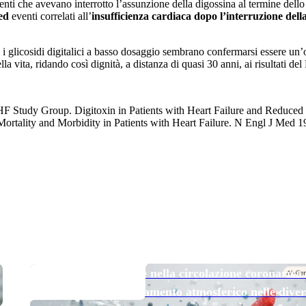
enti che avevano interrotto l’assunzione della digossina al termine dello
ed
eventi correlati all’
insufficienza cardiaca dopo l’interruzione dell
F, i glicosidi digitalici a basso dosaggio sembrano confermarsi essere u
ella vita, ridando così dignità, a distanza di quasi 30 anni, ai risultati de
F Study Group. Digitoxin in Patients with Heart Failure and Reduced
 Mortality and Morbidity in Patients with Heart Failure. N Engl J Med
TOP NEWS
Micro e nanoplastiche nella circolazione coronarica
esposizione all’inquinamento atmosferico nelle diver