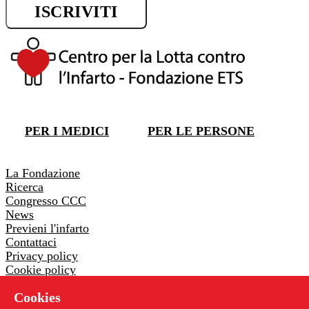
ISCRIVITI
DONA ORA
PER I MEDICI
PER LE PERSONE
DONA ORA
La Fondazione
Ricerca
Congresso CCC
News
Previeni l'infarto
Contattaci
Privacy policy
Cookie policy
Whistleblowing
Cookies
Via Pontremoli 26 - 00182 Roma