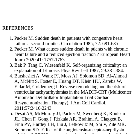
REFERENCES
Packer M. Sudden death in patients with congestive heart
failure:a second frontier. Circulation 1985; 72: 681-685
Packer M. What causes sudden death in ptients with chronic
heart failure and a reduced ejection fraction ? European Heart
Journ 2020 41: 1757-1763
Bak P, Tang C, Wiesenfeld K. Self-organizing criticality: an
explanation of 1/f noise. Phys Rev Lett 1987; 59:381-384.
Barsheshet A, Wang PJ, Moss AJ, Solomon SD, Al-Ahmad
A, McNitt S, Foster E, Huang DT, Klein HU, Zareba W,
Eldar M, Goldenberg I. Reverse remodeling and the risk of
ventricular tachyarrhythmias in the MADIT-CRT (Multicenter
Automatic Defibrillator Implantation Trial-Cardiac
Resynchronization Therapy). J Am Coll Cardiol.
2011;57:2416-2243.
Desai AS, McMurray JJ, Packer M, Swedberg K, Rouleau
JL, Chen F, Gong J, Rizkala AR, Brahimi A, Claggett B,
Finn PV, Hartley LH, Liu J, Lefkowitz M, Shi V, Zile MR,
Solomon SD. Effect of the angiotensin-receptor-neprilysin