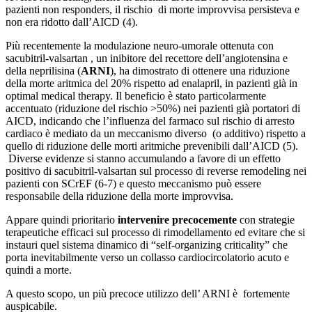
pazienti non responders, il rischio di morte improvvisa persisteva e
non era ridotto dall’AICD (4).
Più recentemente la modulazione neuro-umorale ottenuta con
sacubitril-valsartan , un inibitore del recettore dell’angiotensina e
della neprilisina (
ARNI
), ha dimostrato di ottenere una riduzione
della morte aritmica del 20% rispetto ad enalapril, in pazienti già in
optimal medical therapy. Il beneficio è stato particolarmente
accentuato (riduzione del rischio >50%) nei pazienti già portatori di
AICD, indicando che l’influenza del farmaco sul rischio di arresto
cardiaco è mediato da un meccanismo diverso (o additivo) rispetto a
quello di riduzione delle morti aritmiche prevenibili dall’AICD (5).
Diverse evidenze si stanno accumulando a favore di un effetto
positivo di sacubitril-valsartan sul processo di reverse remodeling nei
pazienti con SCrEF (6-7) e questo meccanismo può essere
responsabile della riduzione della morte improvvisa.
Appare quindi prioritario
intervenire precocemente
con strategie
terapeutiche efficaci sul processo di rimodellamento ed evitare che si
instauri quel sistema dinamico di “self-organizing criticality” che
porta inevitabilmente verso un collasso cardiocircolatorio acuto e
quindi a morte.
A questo scopo, un più precoce utilizzo dell’ ARNI è fortemente
auspicabile.