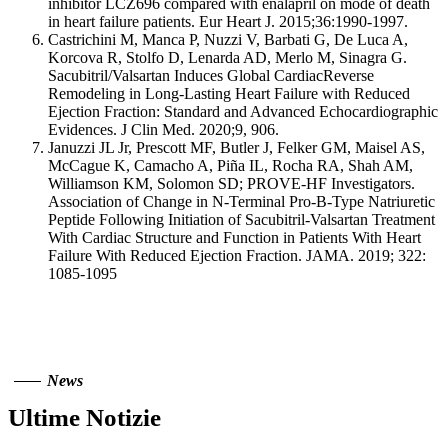
inhibitor LCZ696 compared with enalapril on mode of death
in heart failure patients. Eur Heart J. 2015;36:1990-1997.
Castrichini M, Manca P, Nuzzi V, Barbati G, De Luca A,
Korcova R, Stolfo D, Lenarda AD, Merlo M, Sinagra G.
Sacubitril/Valsartan Induces Global CardiacReverse
Remodeling in Long-Lasting Heart Failure with Reduced
Ejection Fraction: Standard and Advanced Echocardiographic
Evidences. J Clin Med. 2020;9, 906.
Januzzi JL Jr, Prescott MF, Butler J, Felker GM, Maisel AS,
McCague K, Camacho A, Piña IL, Rocha RA, Shah AM,
Williamson KM, Solomon SD; PROVE-HF Investigators.
Association of Change in N-Terminal Pro-B-Type Natriuretic
Peptide Following Initiation of Sacubitril-Valsartan Treatment
With Cardiac Structure and Function in Patients With Heart
Failure With Reduced Ejection Fraction. JAMA. 2019; 322:
1085-1095
News
Ultime Notizie