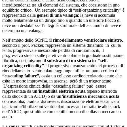
interdipendenza tra gli elementi del sistema, che coesistono in uno
equilibrio critico. Un esempio tipico di “self-organizing criticality” è
rappresentato dalla
genesi di
una valanga
: la neve si accumula
molto lentamente su un dirupo fino a quando un ulteriore fiocco di
neve non destabilizza l’integrità strutturale dell’accumulo di neve e
determina una valanga.
Nell’ambito dello SCrFE,
il rimodellamento ventricolare sinistro
,
secondo il prof. Packer, rappresenta un sistema dinamico in cui la
lenta, progressiva e inesorabile perdita di cardiomiociti, il
progressivo stretch sulle pareti ventricolari e la graduale sostituzione
fibrotica, costituiscono il
substrato di un sistema in “self-
organizing criticality”
. Il progressivo avanzamento del processo di
rimodellamento ventricolare raggiunge infine un punto critico di
“cascading failure”,
ossia un collasso cardiocircolatorio acuto che
esita in morte improvvisa, in assenza però di un trigger acuto.
L’espressione clinica della “cascading failure” può essere
rappresentata da
un’instabilità elettrica acuta
(spesso interrotta
dallo shock di un AICD) o da
un’insufficienza meccanica acuta
con asistolia, bradicardia severa, dissociazione elettromeccanica o
tachicardie/fibrillazioni ventricolari incessanti refrattarie allo shock
dell’AICD, quest’ultime come epifenomeno di collasso meccanico
acuto.
La causa
quindi della morte improvvisa nei pazienti con SCCrFE
è