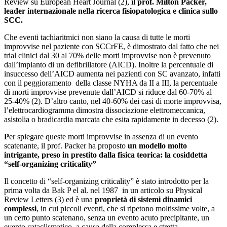
Review su European Heart Journal (2),
il prof. Milton Packer,
leader internazionale nella ricerca fisiopatologica e clinica sullo
SCC.
Che eventi tachiaritmici non siano la causa di tutte le morti
improvvise nel paziente con SCCrFE, è dimostrato dal fatto che nei
trial clinici dal 30 al 70% delle morti improvvise non è prevenuto
dall’impianto di un defibrillatore (AICD). Inoltre la percentuale di
insuccesso dell’AICD aumenta nei pazienti con SC avanzato, infatti
con il peggioramento della classe NYHA da II a III, la percentuale
di morti improvvise prevenute dall’AICD si riduce dal 60-70% al
25-40% (2). D’altro canto, nel 40-60% dei casi di morte improvvisa,
l’elettrocardiogramma dimostra dissociazione elettromeccanica,
asistolia o bradicardia marcata che esita rapidamente in decesso (2).
P
er spiegare queste morti improvvise in assenza di un evento
scatenante, il prof. Packer ha proposto
un modello molto
intrigante, preso in prestito dalla fisica teorica: la cosiddetta
“self-organizing criticality”
Il concetto di “self-organizing criticality” è stato introdotto per la
prima volta da Bak P el al. nel 1987 in un articolo su Physical
Review Letters (3) ed è una
proprietà di sistemi dinamici
complessi
, in cui piccoli eventi, che si ripetono moltissime volte, a
un certo punto scatenano, senza un evento acuto precipitante, un
evento cataclismatico, a causa della complessa e stretta