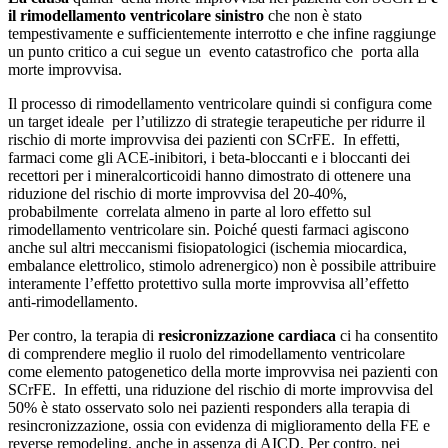
il rimodellamento ventricolare sinistro
che non è stato
tempestivamente e sufficientemente interrotto e che infine raggiunge
un punto critico a cui segue un evento catastrofico che porta alla
morte improvvisa.
Il processo di rimodellamento ventricolare quindi si configura come
un target ideale per l’utilizzo di strategie terapeutiche per ridurre il
rischio di morte improvvisa dei pazienti con SCrFE. In effetti,
farmaci come gli ACE-inibitori, i beta-bloccanti e i bloccanti dei
recettori per i mineralcorticoidi hanno dimostrato di ottenere una
riduzione del rischio di morte improvvisa del 20-40%,
probabilmente correlata almeno in parte al loro effetto sul
rimodellamento ventricolare sin. Poiché questi farmaci agiscono
anche sul altri meccanismi fisiopatologici (ischemia miocardica,
embalance elettrolico, stimolo adrenergico) non è possibile attribuire
interamente l’effetto protettivo sulla morte improvvisa all’effetto
anti-rimodellamento.
Per contro, la terapia di
resicronizzazione cardiaca
ci ha consentito
di comprendere meglio il ruolo del rimodellamento ventricolare
come elemento patogenetico della morte improvvisa nei pazienti con
SCrFE. In effetti, una riduzione del rischio di morte improvvisa del
50% è stato osservato solo nei pazienti responders alla terapia di
resincronizzazione, ossia con evidenza di miglioramento della FE e
reverse remodeling, anche in assenza di AICD. Per contro, nei