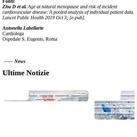
Fonti:
Zhu D et al.
Age at natural menopause and risk of incident
cardiovascular disease: A pooled analysis of individual patient data.
Lancet Public Health 2019 Oct 3; [e-pub].
Antonella Labellarte
Cardiologa
Ospedale S. Eugenio, Roma
News
Ultime Notizie
TOP NEWS
TOP NEWS
Long DAPT…? Il segreto è il paziente giusto
Micro e nanoplastiche ne
di Filippo Stazi
coronarica ed esposizio
atmosferico nelle divers
cardiopatia ischemica
di Loren