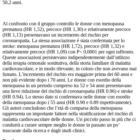
50,2 anni.
Al confronto con il gruppo controllo le donne con menopausa
prematura (HR 1,52), precoce (HR 1,30) e relativamente precoce
(HR 1,13) presentavano un incremento del rischio per
coronaropatia. La stessa associazione è stata confermata per lo
stroke: menopausa prematura (HR 1,72), precoce (HR 1,32) e
relativamente precoce (HR 1,09) con P< 0,0001 per ogni raffronto.
Queste associazioni persistevano indipendentemente dall’utilizzo
della terapia ormonale sostitutiva, della storia familiare di malattia
cardiovascolare, e in modo rilevante, in coloro che non avevano mai
fumato. L’incremento del rischio era maggiore prima dei 60 anni e
non più evidente dopo i 70 anni. Le donne con esordio della
menopausa in un periodo compreso tra 52 e 54 anni presentavano
una lieve riduzione del rischio di coronaropatia (HR 0.96) e stroke
(HR 0.94). Lo stesso dato si confermava nelle donne con esordio
della menopausa dopo i 55 anni (HR 0.90 e 0.89 rispettivamente).
Gli autori concludono che l’età di comparsa della menopausa
rappresenta un importante fattore nella stratificazione del rischio di
malattia cardiovascolare delle donne. Un piccolo passo in più che ci
condurrà a curare sempre meglio le donne in passato un po’
trascurate dalla ricerca e dagli studi clinici.