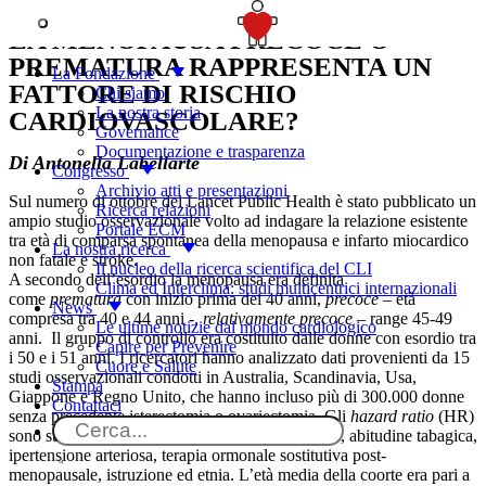
SOSTIENICI
LA MENOPAUSA PRECOCE O
PREMATURA RAPPRESENTA UN
La Fondazione
FATTORE DI RISCHIO
Chi siamo
La nostra storia
CARDIOVASCOLARE?
Governance
Documentazione e trasparenza
Di Antonella Labellarte
Congresso
Archivio atti e presentazioni
Sul numero di ottobre del Lancet Public Health è stato pubblicato un
Ricerca relazioni
ampio studio osservazionale volto ad indagare la relazione esistente
Portale ECM
tra età di comparsa spontanea della menopausa e infarto miocardico
La nostra ricerca
non fatale e stroke.
Il nucleo della ricerca scientifica del CLI
A secondo dell’esordio la menopausa era definita
Clima ed Interclima: studi multicentrici internazionali
come
prematura
con inizio prima dei 40 anni,
precoce
– età
News
compresa tra 40 e 44 anni -,
relativamente precoce
– range 45-49
Le ultime notizie dal mondo cardiologico
anni. Il gruppo di controllo era costituito dalle donne con esordio tra
Capire per Prevenire
i 50 e i 51 anni. I ricercatori hanno analizzato dati provenienti da 15
Cuore e Salute
studi osservazionali condotti in Australia, Scandinavia, Usa,
Stampa
Giappone e Regno Unito, che hanno incluso più di 300.000 donne
Contattaci
senza precedente isterectomia o ovariectomia. Gli
hazard ratio
(HR)
sono stati aggiustati per indice di massa corporea, abitudine tabagica,
ipertensione arteriosa, terapia ormonale sostitutiva post-
menopausale, istruzione ed etnia. L’età media della coorte era pari a