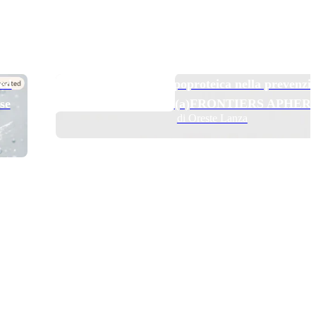
TOP NEWS
 ed
Pelacarsen e aferesi lipoproteica nella prevenzi
se
secondaria: il trial Lp(a)FRONTIERS APHER
di Oreste Lanza