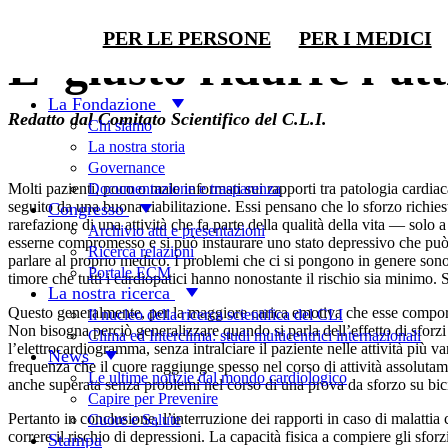
Stili di vita
PER LE PERSONE
PER I MEDICI
E’ giusto ridurre l’at
La Fondazione
Redatto dal Comitato Scientifico del C.L.I.
Chi siamo
La nostra storia
Governance
Documentazione e trasparenza
Molti pazienti, poco o male informati sui rapporti tra patologia cardia
seguito da una buona riabilitazione. Essi pensano che lo sforzo richies
Congresso
rarefazione di una attività che fa parte della qualità della vita — so
Archivio atti e presentazioni
esserne compromesso e si può instaurare uno stato depressivo che può ri
Ricerca relazioni
parlare al proprio medico. I problemi che ci si pongono in genere sono di
Portale ECM
timore che tutti i cardiopatici hanno nonostante il rischio sia minimo. 
La nostra ricerca
Questo generalmente, per la maggiore carica emotiva che esse comport
Il nucleo della ricerca scientifica del CLI
Non bisogna perciò generalizzare quando si parla dell’effetto di sforz
Clima ed Interclima: studi multicentrici internazionali
l’elettrocardiogramma, senza intralciare il paziente nelle attività più 
News
frequenza che il cuore raggiunge spesso nel corso di attività assolutam
Le ultime notizie dal mondo cardiologico
anche superata senza problemi nel corso di una prova da sforzo su bici
Capire per Prevenire
Pertanto in conclusione, l’interruzione dei rapporti in caso di malattia
Cuore e Salute
correre il rischio di depressioni. La capacità fisica a compiere gli sfo
Stampa