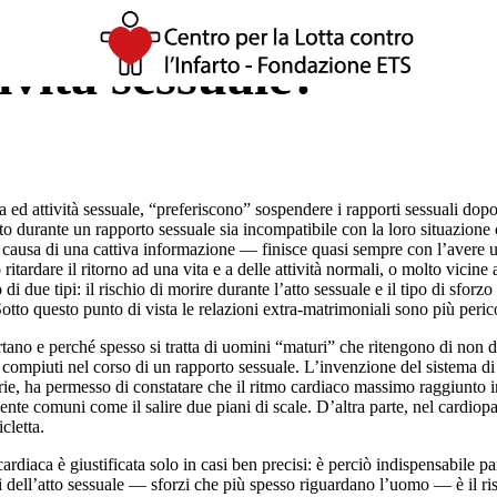
tività sessuale?
ca ed attività sessuale, “preferiscono” sospendere i rapporti sessuali d
to durante un rapporto sessuale sia incompatibile con la loro situazione
lo a causa di una cattiva informazione — finisce quasi sempre con l’aver
tardare il ritorno ad una vita e a delle attività normali, o molto vicin
 due tipi: il rischio di morire durante l’atto sessuale e il tipo di sforz
Sotto questo punto di vista le relazioni extra-matrimoniali sono più perico
ano e perché spesso si tratta di uomini “maturi” che ritengono di non
i compiuti nel corso di un rapporto sessuale. L’invenzione del sistema di
varie, ha permesso di constatare che il ritmo cardiaco massimo raggiunto in
ente comuni come il salire due piani di scale. D’altra parte, nel cardiop
cletta.
 cardiaca è giustificata solo in casi ben precisi: è perciò indispensabile
rzi dell’atto sessuale — sforzi che più spesso riguardano l’uomo — è il ris