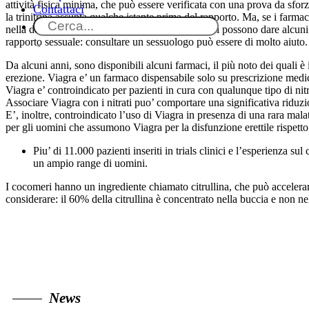
attività fisica minima, che può essere verificata con una prova da sforz
Contattaci
la trinitrina assunta qualche istante prima del rapporto. Ma, se i farm
nella donna cardiopatica, nell’uomo alcuni di essi possono dare alcuni
rapporto sessuale: consultare un sessuologo può essere di molto aiuto
Da alcuni anni, sono disponibili alcuni farmaci, il più noto dei quali è
erezione. Viagra e’ un farmaco dispensabile solo su prescrizione medica
Viagra e’ controindicato per pazienti in cura con qualunque tipo di nit
Associare Viagra con i nitrati puo’ comportare una significativa ridu
E’, inoltre, controindicato l’uso di Viagra in presenza di una rara mala
per gli uomini che assumono Viagra per la disfunzione erettile rispett
Piu’ di 11.000 pazienti inseriti in trials clinici e l’esperienza 
un ampio range di uomini.
I cocomeri hanno un ingrediente chiamato citrullina, che può accelerar
considerare: il 60% della citrullina è concentrato nella buccia e non n
News