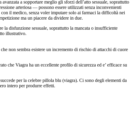
 avanzata a sopportare meglio gli sforzi dell’atto sessuale, soprattutto
pressione arteriosa — possono essere utilizzati senza inconvenienti
on il medico, senza voler imputare solo ai farmaci la difficoltà nei
ompetizione ma un piacere da dividere in due.
re la disfunzione sessuale, soprattutto la mancata o insufficiente
o illustrativo.
to che non sembra esistere un incremento di rischio di attacchi di cuore
trato che Viagra ha un eccellente profilo di sicurezza ed e’ efficace su
uccede per la celebre pillola blu (viagra). Ci sono degli elementi da
ro intero per produrre effetti.