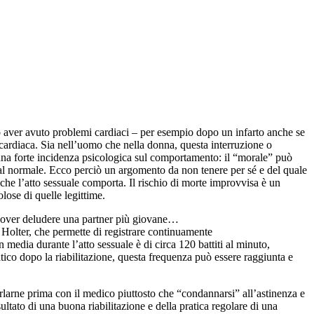
SOSTIENICI
opo aver avuto problemi cardiaci – per esempio dopo un infarto anche se
 cardiaca. Sia nell’uomo che nella donna, questa interruzione o
e una forte incidenza psicologica sul comportamento: il “morale” può
e al normale. Ecco perciò un argomento da non tenere per sé e del quale
o che l’atto sessuale comporta. Il rischio di morte improvvisa è un
lose di quelle legittime.
 dover deludere una partner più giovane…
 Holter, che permette di registrare continuamente
 media durante l’atto sessuale è di circa 120 battiti al minuto,
atico dopo la riabilitazione, questa frequenza può essere raggiunta e
 parlarne prima con il medico piuttosto che “condannarsi” all’astinenza e
ultato di una buona riabilitazione e della pratica regolare di una