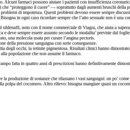
o. Alcuni farmaci possono aiutare i pazienti con insufficienza coronarica
aci che “proteggono il cuore” — soprattutto dagli aumenti bruschi della 
 problemi di impotenza. Questi problemi devono essere sempre discussi c
. Bisogna in ogni caso ricordare sempre che l’atto sessuale non è una c
 il sildenafil, noto con il nome commerciale di Viagra, che aiuta a supera
 e deve sempre essere assunto secondo le modalita’ previste dal fogliett
rato, una molecola usata per curare l’angina pectoris.
zione della pressione sanguigna con serie conseguenze.
ttia degli occhi, la retinite pigmentosa. Risultati clinici hanno dimostra
o alla popolazione che non assume il farmaco.
sul campo fatta in quattro anni di prescrizioni hanno definitivamente dimos
e la produzione di sostanze che rilassano i vasi sanguigni: un po’ come s
ella polpa del cocomero. Altro rilievo: bisogna mangiare quasi un cocome