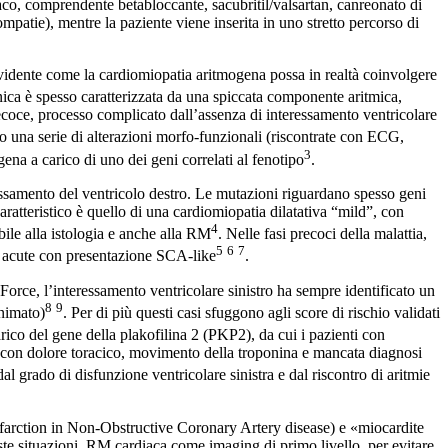
aco, comprendente betabloccante, sacubritil/valsartan, canreonato di
patie), mentre la paziente viene inserita in uno stretto percorso di
evidente come la cardiomiopatia aritmogena possa in realtà coinvolgere
inica è spesso caratterizzata da una spiccata componente aritmica,
coce, processo complicato dall’assenza di interessamento ventricolare
o una serie di alterazioni morfo-funzionali (riscontrate con ECG,
3
na a carico di uno dei geni correlati al fenotipo
.
essamento del ventricolo destro. Le mutazioni riguardano spesso geni
atteristico è quello di una cardiomiopatia dilatativa “mild”, con
4
bile alla istologia e anche alla RM
. Nelle fasi precoci della malattia,
5
6
7
ti acute con presentazione SCA-like
.
k Force, l’interessamento ventricolare sinistro ha sempre identificato un
8
9
animato)
. Per di più questi casi sfuggono agli score di rischio validati
rico del gene della plakofilina 2 (PKP2), da cui i pazienti con
le con dolore toracico, movimento della troponina e mancata diagnosi
 grado di disfunzione ventricolare sinistra e dal riscontro di aritmie
farction in Non-Obstructive Coronary Artery disease) e «miocardite
ste situazioni, RM cardiaca come imaging di primo livello, per evitare