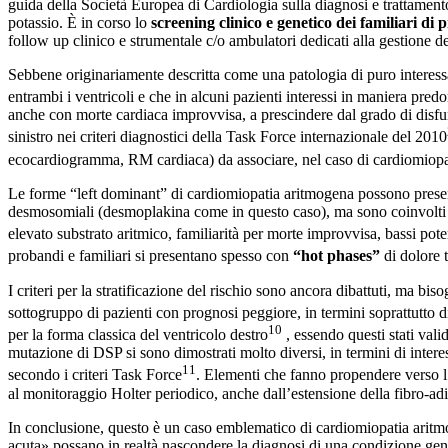
guida della Società Europea di Cardiologia sulla diagnosi e trattament
potassio. È in corso lo
screening clinico e genetico dei familiari di
follow up clinico e strumentale c/o ambulatori dedicati alla gestione 
Sebbene originariamente descritta come una patologia di puro interess
entrambi i ventricoli e che in alcuni pazienti interessi in maniera predo
anche con morte cardiaca improvvisa, a prescindere dal grado di disfu
sinistro nei criteri diagnostici della Task Force internazionale del 2010
ecocardiogramma, RM cardiaca) da associare, nel caso di cardiomiopati
Le forme “left dominant” di cardiomiopatia aritmogena possono present
desmosomiali (desmoplakina come in questo caso), ma sono coinvolti an
elevato substrato aritmico, familiarità per morte improvvisa, bassi pote
probandi e familiari si presentano spesso con
“hot phases”
di dolore 
I criteri per la stratificazione del rischio sono ancora dibattuti, ma bi
sottogruppo di pazienti con prognosi peggiore, in termini soprattutto d
10
per la forma classica del ventricolo destro
, essendo questi stati vali
mutazione di DSP si sono dimostrati molto diversi, in termini di inter
11
secondo i criteri Task Force
. Elementi che fanno propendere verso l’
al monitoraggio Holter periodico, anche dall’estensione della fibro-adi
In conclusione, questo è un caso emblematico di cardiomiopatia arit
acuta» possano in realtà nascondere la diagnosi di una condizione gene