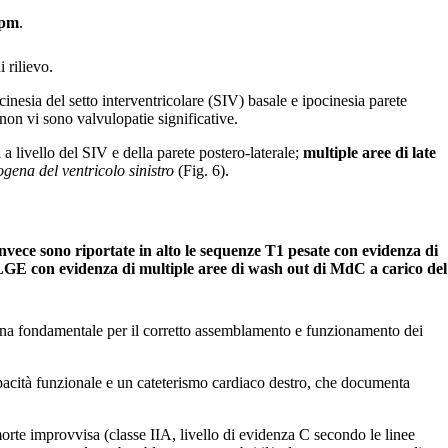
bpm
.
 rilievo.
acinesia del setto interventricolare (SIV) basale e ipocinesia parete
; non vi sono valvulopatie significative.
a
a livello del SIV e della parete postero-laterale;
multiple aree di late
gena del ventricolo sinistro
(Fig. 6).
invece sono riportate in alto le sequenze T1 pesate con evidenza di
 di LGE con evidenza di multiple aree di wash out di MdC a carico del
ina fondamentale per il corretto assemblamento e funzionamento dei
pacità funzionale e un cateterismo cardiaco destro, che documenta
.
orte improvvisa (classe IIA, livello di evidenza C secondo le linee