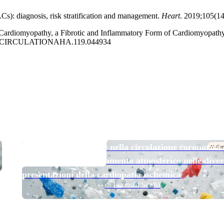
s): diagnosis, risk stratification and management.
Heart
. 2019;105(1
ardiomyopathy, a Fibrotic and Inflammatory Form of Cardiomyopathy D
1161/CIRCULATIONAHA.119.044934
TOP NEWS
Micro e nanoplastiche nella circolazione coronarica
esposizione all’inquinamento atmosferico nelle diver
presentazioni della cardiopatia ischemica
di Lorenzo Scalia