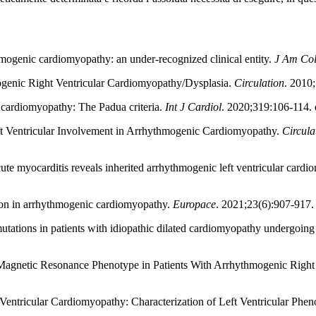
hmogenic cardiomyopathy: an under-recognized clinical entity.
J Am Col
ogenic Right Ventricular Cardiomyopathy/Dysplasia.
Circulation
. 201
 cardiomyopathy: The Padua criteria.
Int J Cardiol
. 2020;319:106-114.
ft Ventricular Involvement in Arrhythmogenic Cardiomyopathy.
Circula
cute myocarditis reveals inherited arrhythmogenic left ventricular card
ation in arrhythmogenic cardiomyopathy.
Europace
. 2021;23(6):907-9
utations in patients with idiopathic dilated cardiomyopathy undergoing 
f Magnetic Resonance Phenotype in Patients With Arrhythmogenic Righ
 Ventricular Cardiomyopathy: Characterization of Left Ventricular Phe