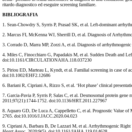
ritardo diagnostico ed eseguire screening familiare.
BIBLIOGRAFIA
1. Sean-Chowdry S, Syrris P, Prasad SK, et al. Left-dominant arrhyt
2. Marcus FI, McKenna WJ, Sherrill D, et al. Diagnosis of Arrhythm
3. Corrado D, Marra MP, Zorzi A, et al. Diagnosis of arrhythmogenic
4. Miles C, Finocchiaro G, Papadakis M, et al. Sudden Death and Le
doi:10.1161/CIRCULATIONAHA.118.037230
5. Piriou ED, Marteau L, Kyndt, et al. Familial screening in case of a
doi:10.1002/EHF2.12686
6. Bariani R, Cipriani A, Rizzo S, et al. ‘Hot phase’ clinical present
7. Garcia-Pavia P, Syrris P, Salas C, et al. Desmosomal protein gene m
2011;97(21):1744-1752. doi:10.1136/HRT.2011.227967
8. Aquaro GD, De Luca A, Cappelletto C, et al. Prognostic Value o
2765. doi:10.1016/J.JACC.2020.04.023
9. Cipriani A, Barbara B, De Lazzari M, et al. Arrhythmogenic Right
Heart Assoc
. 2020;9(5). doi:10.1161/JAHA.119.014628