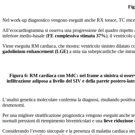
Fig
Nel work-up diagnostico vengono eseguiti anche RX torace, TC encefalo
All’ecocardiogramma si osserva una progressione del quadro rispetto 
inferiore medio-basale (
FE complessiva stimata 37%
); il ventricolo
Viene eseguita RM cardiaca, che mostra: ventricolo sinistro dilatat
gadolinium enhancement (LGE)
a stria sia subepicardiche che intr
Figura 6: RM cardiaca con MdC: nel frame a sinistra si osserva 
infiltrazione adiposa a livello del SIV e della parete postero-la
L’analisi genetica molecolare conferma la diagnosi, risultando positiv
desmosomi.
Per una migliore stratificazione prognostica vengono eseguiti anche t
normali pressioni di riempimento biventricolari e una
lieve riduzione 
Considerando l’evento sincopale e la presenza di malattia cardiaca stru