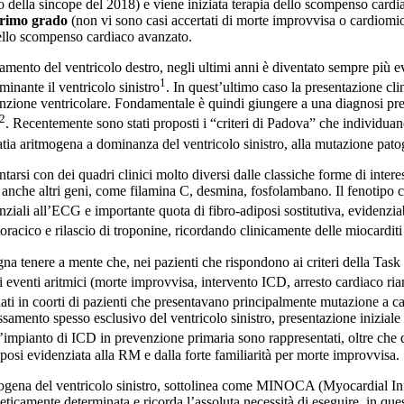
o della sincope del 2018) e viene iniziata terapia dello scompenso cardi
 primo grado
(non vi sono casi accertati di morte improvvisa o cardiomiom
dello scompenso cardiaco avanzato.
amento del ventricolo destro, negli ultimi anni è diventato sempre più 
1
minante il ventricolo sinistro
. In quest’ultimo caso la presentazione cl
nzione ventricolare. Fondamentale è quindi giungere a una diagnosi pre
2
. Recentemente sono stati proposti i “criteri di Padova” che individuan
a aritmogena a dominanza del ventricolo sinistro, alla mutazione patoge
arsi con dei quadri clinici molto diversi dalle classiche forme di inter
che altri geni, come filamina C, desmina, fosfolambano. Il fenotipo car
nziali all’ECG e importante quota di fibro-adiposi sostitutiva, evidenzia
toracico e rilascio di troponine, ricordando clinicamente delle miocardi
sogna tenere a mente che, nei pazienti che rispondono ai criteri della Tas
i eventi aritmici (morte improvvisa, intervento ICD, arresto cardiaco ri
dati in coorti di pazienti che presentavano principalmente mutazione a ca
essamento spesso esclusivo del ventricolo sinistro, presentazione inizia
impianto di ICD in prevenzione primaria sono rappresentati, oltre che dal
posi evidenziata alla RM e dalla forte familiarità per morte improvvisa.
mogena del ventricolo sinistro, sottolinea come MINOCA (Myocardial In
ticamente determinata e ricorda l’assoluta necessità di eseguire, in que