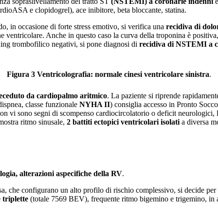
nza sopraslivellamento del tratto ST
(NSTEMI) a coronarie indenni
e
ioASA e clopidogrel), ace inibitore, beta bloccante, statina.
, in occasione di forte stress emotivo, si verifica una
recidiva di dolo
e ventricolare. Anche in questo caso la curva della troponina è positiva,
ning trombofilico negativi, si pone diagnosi di
recidiva di NSTEMI a c
Figura 3 Ventricolografia: normale cinesi ventricolare sinistra
.
receduto da cardiopalmo aritmico
. La paziente si riprende rapidament
(dispnea, classe funzionale
NYHA II
) consiglia accesso in Pronto Socc
i sono segni di scompenso cardiocircolatorio o deficit neurologici, l
mostra ritmo sinusale,
2 battiti ectopici ventricolari isolati
a diversa mo
gia, alterazioni aspecifiche della RV
.
ssa, che configurano un alto profilo di rischio complessivo, si decide pe
 triplette
(totale 7569 BEV), frequente ritmo bigemino e trigemino, in as