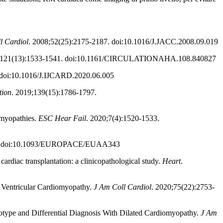
l Cardiol
. 2008;52(25):2175-2187. doi:10.1016/J.JACC.2008.09.019
0;121(13):1533-1541. doi:10.1161/CIRCULATIONAHA.108.840827
 doi:10.1016/J.IJCARD.2020.06.005
tion
. 2019;139(15):1786-1797.
iomyopathies.
ESC Hear Fail
. 2020;7(4):1520-1533.
17. doi:10.1093/EUROPACE/EUAA343
cardiac transplantation: a clinicopathological study.
Heart
.
t Ventricular Cardiomyopathy.
J Am Coll Cardiol
. 2020;75(22):2753-
notype and Differential Diagnosis With Dilated Cardiomyopathy.
J Am