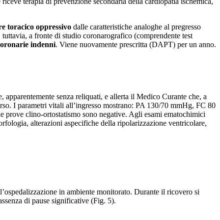
 riceve terapia di prevenzione secondaria della cardiopatia ischemica,
re toracico oppressivo
dalle caratteristiche analoghe al pregresso
 tuttavia, a fronte di studio coronarografico (comprendente test
oronarie indenni
. Viene nuovamente prescritta (DAPT) per un anno.
e, apparentemente senza reliquati, e allerta il Medico Curante che, a
orso. I parametri vitali all’ingresso mostrano: PA 130/70 mmHg, FC 80
e prove clino-ortostatismo sono negative. Agli esami ematochimici
rfologia, alterazioni aspecifiche della ripolarizzazione ventricolare,
r l’ospedalizzazione in ambiente monitorato. Durante il ricovero si
senza di pause significative (Fig. 5).