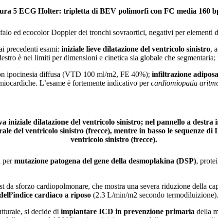
ura 5 ECG Holter: tripletta di BEV polimorfi con FC media 160 
 ed ecocolor Doppler dei tronchi sovraortici, negativi per elementi di
ai precedenti esami:
iniziale lieve dilatazione del ventricolo sinistro
, 
 destro è nei limiti per dimensioni e cinetica sia globale che segmentaria
o con ipocinesia diffusa (VTD 100 ml/m2, FE 40%);
infiltrazione adipos
amiocardiche. L’esame è fortemente indicativo per
cardiomiopatia aritmo
iniziale dilatazione del ventricolo sinistro; nel pannello a destra 
terale del ventricolo sinistro (frecce), mentre in basso le sequenze
ventricolo sinistro (frecce).
a per
mutazione patogena del gene della desmoplakina (DSP)
, prote
est da sforzo cardiopolmonare, che mostra una severa riduzione della ca
dell’indice cardiaco a riposo
(2.3 L/min/m2 secondo termodiluizione)
tturale, si decide di
impiantare ICD in prevenzione primaria
della m