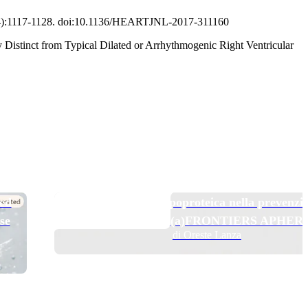
4):1117-1128. doi:10.1136/HEARTJNL-2017-311160
istinct from Typical Dilated or Arrhythmogenic Right Ventricular
TOP NEWS
 ed
Pelacarsen e aferesi lipoproteica nella prevenzi
se
secondaria: il trial Lp(a)FRONTIERS APHER
di Oreste Lanza