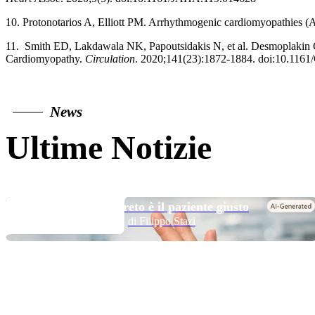
10. Protonotarios A, Elliott PM. Arrhythmogenic cardiomyopathies (AC
11. Smith ED, Lakdawala NK, Papoutsidakis N, et al. Desmoplakin C
Cardiomyopathy.
Circulation
. 2020;141(23):1872-1884. doi:10.
News
Ultime Notizie
TOP NEWS
Long DAPT…? Il segreto è il paziente giusto
di Filippo Stazi