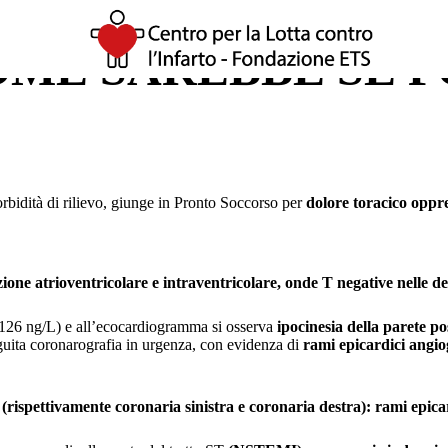
OME SAREBBE SE 
rbidità di rilievo, giunge in Pronto Soccorso per
dolore toracico oppr
 atrioventricolare e intraventricolare, onde T negative nelle deriva
 126 ng/L) e all’ecocardiogramma si osserva
ipocinesia della parete po
guita coronarografia in urgenza, con evidenza di
rami epicardici angi
(rispettivamente coronaria sinistra e coronaria destra): rami epica