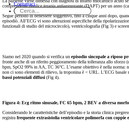
La paziente viene dimessa con diagnosi di infarto miocardico acuto se
Contattaci
comprendente duplice terapia antiaggregante (DAPT) per un anno (card
Segue periodo di benessere soggettivo, fino a cinque anni dopo, quando
episodio. All’ECG vi sono alterazioni aspecifiche della ripolarizzazion
funzionali di studio del microcircolo), ventricolografia (Fig 3) e scree
Siamo nel 2020 quando si verifica un
episodio sincopale a riposo p
fronte anche di un riferito peggioramento della tolleranza allo sforzo 
bpm, SpO2 99% in AA, TC 36°C. L’esame obiettivo è nella norma: non v
non ci sono elementi di rilievo, la troponina è < URL. L’ECG basale 
bassi potenziali diffusi
(Fig 4).
Figura 4: Ecg ritmo sinusale, FC 65 bpm, 2 BEV a diversa morfolo
Considerando le caratteristiche dell’episodio e la storia clinica pregre
registra
frequente extrasistolia ventricolare polimorfa con coppie e