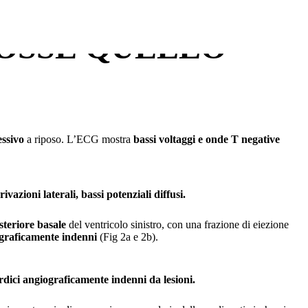
SOSTIENICI
FOSSE QUELLO
essivo
a riposo. L’ECG mostra
bassi voltaggi e onde T negative
zioni laterali, bassi potenziali diffusi.
steriore basale
del ventricolo sinistro, con una frazione di eiezione
ograficamente indenni
(Fig 2a e 2b).
rdici
angiograficamente indenni da lesioni.