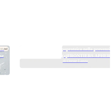
TOP NEWS
 ed
Pelacarsen e aferesi lipoproteica nella prevenzi
se
secondaria: il trial Lp(a)FRONTIERS APHER
di Oreste Lanza