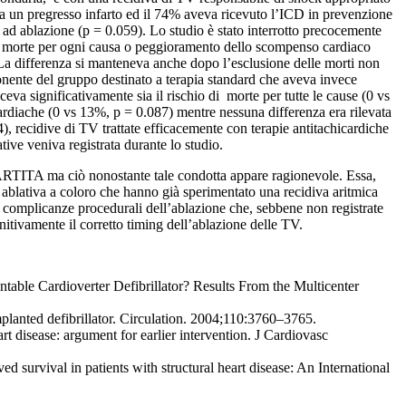
va un pregresso infarto ed il 74% aveva ricevuto l’ICD in prevenzione
 ad ablazione (p = 0.059). Lo studio è stato interrotto precocemente
di morte per ogni causa o peggioramento dello scompenso cardiaco
La differenza si manteneva anche dopo l’esclusione delle morti non
onente del gruppo destinato a terapia standard che aveva invece
eva significativamente sia il rischio di morte per tutte le cause (0 vs
ardiache (0 vs 13%, p = 0.087) mentre nessuna differenza era rilevata
, recidive di TV trattate efficacemente con terapie antitachicardiche
ive veniva registrata durante lo studio.
l PARTITA ma ciò nonostante tale condotta appare ragionevole. Essa,
a ablativa a coloro che hanno già sperimentato una recidiva aritmica
di complicanze procedurali dell’ablazione che, sebbene non registrate
initivamente il corretto timing dell’ablazione delle TV.
ntable Cardioverter Defibrillator? Results From the Multicenter
mplanted defibrillator. Circulation. 2004;110:3760–3765.
t disease: argument for earlier intervention. J Cardiovasc
d survival in patients with structural heart disease: An International