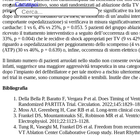
Contattaci
erogato dal dispositivo, sono stati randomizzati ad ablazione della T
primaria. I due gruppi non presentavano differenze significative tra l
dopo un follow up mediano di 24 mesi, al momento di un’analisi inten
comportante ospedalizzazione) si verificava in misura significativame
cardiache: 1 vs 6, 4% vs 25%, p = 0.053. 5 pazienti del gruppo ablazi
ricevuto il trattamento interventistico a seguito dell’occorrenza di uno
33%, p = 0.004) che le recidive di shock appropriati per TV (9 vs 42%,
riguardo a ospedalizzazioni per peggioramento dello scompenso (4 vs 1
(ATP) (30 vs 46%, p = 0.639) o, infine, occorrenza di storm elettrico 
Il limitato numero di pazienti arruolati nello studio non consente ovv
infatti, suggerisce una maggiore aggressività terapeutica in una catego
dopo l’impianto del defibrillatore e per tale motivo a rischio ulterior
nel trial in esame, sono comunque possibili e temibili. Inutile dire che 
Bibliografia
Della Bella P, Baratto F, Vergara P et al. Does Timing of Ven
Randomized PARTITA Trial. Circulation. 2022;145:1829–1
Moss AJ, Greenberg H, Case RB et al. Long-term clinical cours
Frankel DS, Mountantonakis SE, Robinson MR et al. Ventricular 
Electrophysiol. 2011;22:1123–1128.
Tung R, Vaseghi M, Frankel DS et al. Freedom from recurrent ve
VT Ablation Center Collaborative Group study. Heart Rhyt