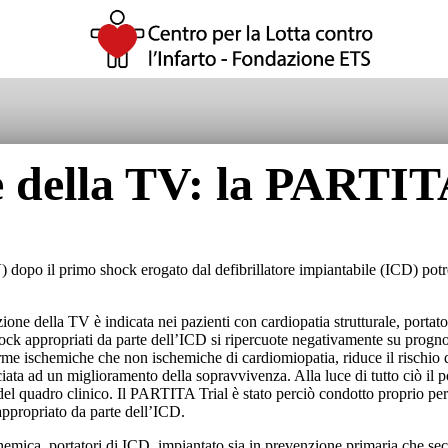
e della TV: la PARTIT
V) dopo il primo shock erogato dal defibrillatore impiantabile (ICD) po
zione della TV è indicata nei pazienti con cardiopatia strutturale, porta
ock appropriati da parte dell’ICD si ripercuote negativamente su prognosi e
me ischemiche che non ischemiche di cardiomiopatia, riduce il rischio di 
ata ad un miglioramento della sopravvivenza. Alla luce di tutto ciò il po
el quadro clinico. Il PARTITA Trial è stato perciò condotto proprio per 
appropriato da parte dell’ICD.
hemica, portatori di ICD, impiantato sia in prevenzione primaria che se