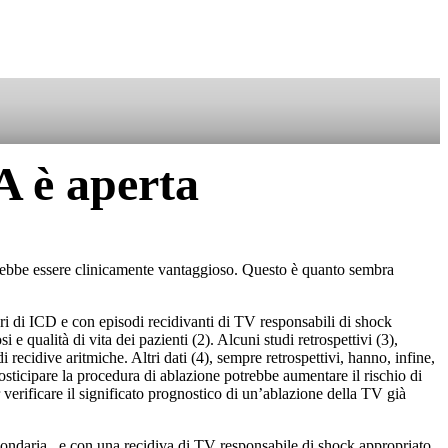
SOSTIENICI
A è aperta
trebbe essere clinicamente vantaggioso. Questo è quanto sembra
tori di ICD e con episodi recidivanti di TV responsabili di shock
 qualità di vita dei pazienti (2). Alcuni studi retrospettivi (3),
recidive aritmiche. Altri dati (4), sempre retrospettivi, hanno, infine,
sticipare la procedura di ablazione potrebbe aumentare il rischio di
verificare il significato prognostico di un’ablazione della TV già
condaria, e con una recidiva di TV responsabile di shock appropriato