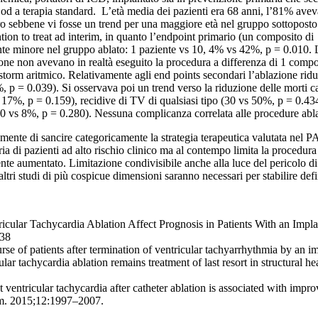
V od a terapia standard. L’età media dei pazienti era 68 anni, l’81% ave
oro sebbene vi fosse un trend per una maggiore età nel gruppo sottoposto
tion to treat ad interim, in quanto l’endpoint primario (un composito 
nte minore nel gruppo ablato: 1 paziente vs 10, 4% vs 42%, p = 0.010. 
one non avevano in realtà eseguito la procedura a differenza di 1 comp
 storm aritmico. Relativamente agli end points secondari l’ablazione riduc
 p = 0.039). Si osservava poi un trend verso la riduzione delle morti c
7%, p = 0.159), recidive di TV di qualsiasi tipo (30 vs 50%, p = 0.434)
(0 vs 8%, p = 0.280). Nessuna complicanza correlata alle procedure ablat
iamente di sancire categoricamente la strategia terapeutica valutata ne
ria di pazienti ad alto rischio clinico ma al contempo limita la procedur
mente aumentato. Limitazione condivisibile anche alla luce del pericolo 
altri studi di più cospicue dimensioni saranno necessari per stabilire def
tricular Tachycardia Ablation Affect Prognosis in Patients With an Impla
838
e of patients after termination of ventricular tachyarrhythmia by an i
tachycardia ablation remains treatment of last resort in structural hear
ntricular tachycardia after catheter ablation is associated with improve
hm. 2015;12:1997–2007.