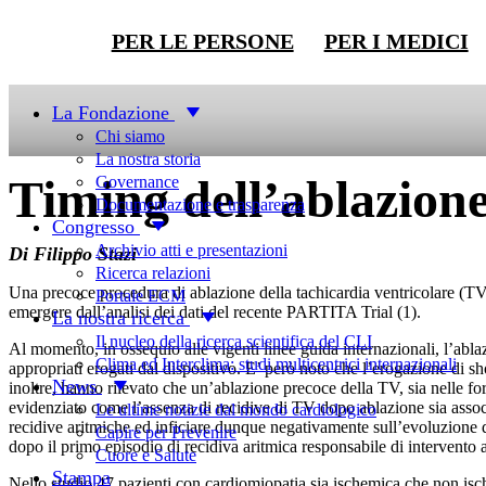
PER LE PERSONE
PER I MEDICI
Focus On
La Fondazione
Chi siamo
La nostra storia
Timing dell’ablazion
Governance
Documentazione e trasparenza
Congresso
Archivio atti e presentazioni
Di Filippo Stazi
Ricerca relazioni
Una precoce procedura di ablazione della tachicardia ventricolare (T
Portale ECM
emergere dall’analisi dei dati del recente PARTITA Trial (1).
La nostra ricerca
Il nucleo della ricerca scientifica del CLI
Al momento, in ossequio alle vigenti linee guida internazionali, l’abla
Clima ed Interclima: studi multicentrici internazionali
appropriati erogati dal dispositivo. E’ però noto che l’erogazione di sh
News
inoltre, hanno rilevato che un’ablazione precoce della TV, sia nelle for
evidenziato come l’assenza di recidive di TV dopo ablazione sia associ
Le ultime notizie dal mondo cardiologico
recidive aritmiche ed inficiare dunque negativamente sull’evoluzione d
Capire per Prevenire
dopo il primo episodio di recidiva aritmica responsabile di intervento 
Cuore e Salute
Stampa
Nello studio 47 pazienti con cardiomiopatia sia ischemica che non isc