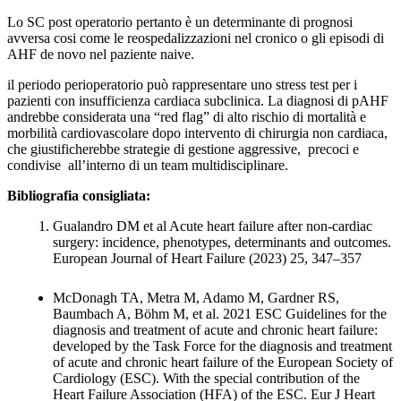
Lo SC post operatorio pertanto è un determinante di prognosi
avversa cosi come le reospedalizzazioni nel cronico o gli episodi di
AHF de novo nel paziente naive.
il periodo perioperatorio può rappresentare uno stress test per i
pazienti con insufficienza cardiaca subclinica. La diagnosi di pAHF
andrebbe considerata una “red flag” di alto rischio di mortalità e
morbilità cardiovascolare dopo intervento di chirurgia non cardiaca,
che giustificherebbe strategie di gestione aggressive, precoci e
condivise all’interno di un team multidisciplinare.
Bibliografia consigliata:
Gualandro DM et al Acute heart failure after non-cardiac
surgery: incidence, phenotypes, determinants and outcomes.
European Journal of Heart Failure (2023) 25, 347–357
McDonagh TA, Metra M, Adamo M, Gardner RS,
Baumbach A, Böhm M, et al. 2021 ESC Guidelines for the
diagnosis and treatment of acute and chronic heart failure:
developed by the Task Force for the diagnosis and treatment
of acute and chronic heart failure of the European Society of
Cardiology (ESC). With the special contribution of the
Heart Failure Association (HFA) of the ESC. Eur J Heart