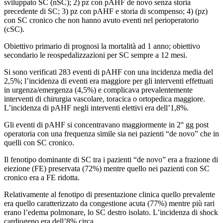
sviluppato SC (nSC); 2) pz con pAHF de novo senza storia
precedente di SC; 3) pz con pAHF e storia di scompenso; 4) (pz)
con SC cronico che non hanno avuto eventi nel perioperatorio
(cSC).
Obiettivo primario di prognosi la mortalità ad 1 anno; obiettivo
secondario le reospedalizzazioni per SC sempre a 12 mesi.
Si sono verificati 283 eventi di pAHF con una incidenza media del
2,5%; l’incidenza di eventi era maggiore per gli interventi effettuati
in urgenza/emergenza (4,5%) e complicava prevalentemente
interventi di chirurgia vascolare, toracica o ortopedica maggiore.
L’incidenza di pAHF negli interventi elettivi era dell’1,8%.
Gli eventi di pAHF si concentravano maggiormente in 2° gg post
operatoria con una frequenza simile sia nei pazienti “de novo” che in
quelli con SC cronico.
Il fenotipo dominante di SC tra i pazienti “de novo” era a frazione di
eiezione (FE) preservata (72%) mentre quello nei pazienti con SC
cronico era a FE ridotta.
Relativamente al fenotipo di presentazione clinica quello prevalente
era quello caratterizzato da congestione acuta (77%) mentre più rari
erano l’edema polmonare, lo SC destro isolato. L’incidenza di shock
cardiogeno era dell’8% circa.