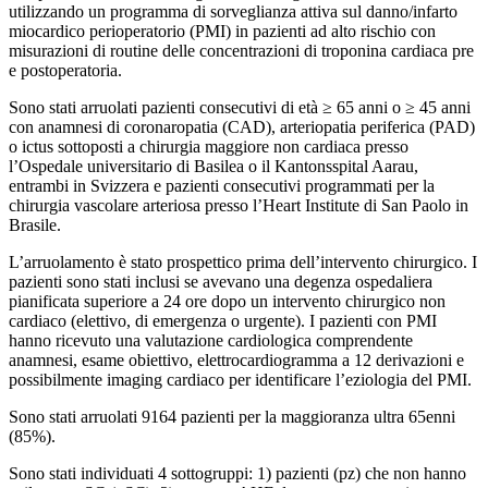
utilizzando un programma di sorveglianza attiva sul danno/infarto
miocardico perioperatorio (PMI) in pazienti ad alto rischio con
misurazioni di routine delle concentrazioni di troponina cardiaca pre
e postoperatoria.
Sono stati arruolati pazienti consecutivi di età ≥ 65 anni o ≥ 45 anni
con anamnesi di coronaropatia (CAD), arteriopatia periferica (PAD)
o ictus sottoposti a chirurgia maggiore non cardiaca presso
l’Ospedale universitario di Basilea o il Kantonsspital Aarau,
entrambi in Svizzera e pazienti consecutivi programmati per la
chirurgia vascolare arteriosa presso l’Heart Institute di San Paolo in
Brasile.
L’arruolamento è stato prospettico prima dell’intervento chirurgico. I
pazienti sono stati inclusi se avevano una degenza ospedaliera
pianificata superiore a 24 ore dopo un intervento chirurgico non
cardiaco (elettivo, di emergenza o urgente). I pazienti con PMI
hanno ricevuto una valutazione cardiologica comprendente
anamnesi, esame obiettivo, elettrocardiogramma a 12 derivazioni e
possibilmente imaging cardiaco per identificare l’eziologia del PMI.
Sono stati arruolati 9164 pazienti per la maggioranza ultra 65enni
(85%).
Sono stati individuati 4 sottogruppi: 1) pazienti (pz) che non hanno