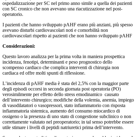
ospedalizzazione per SC nel primo anno simile a quella dei pazienti
con SC cronico che non avevano una riacutizzazione nel post-
operatorio.
I pazienti che hanno sviluppato pAHF erano più anziani, più spesso
avevano disturbi cardiovascolari noti e comorbilità non
cardiovascolari rispetto ai pazienti che non hanno sviluppato pAHF
Considerazioni:
Questo lavoro analizza per la prima volta in maniera prospettica
incidenza, fenotipi, determinanti e peso prognostico dello
scompenso cardiaco che complica interventi di chirurgia non
cardiaca ed offre molti spunti di riflessione.
L’incidenza di pAHF media è stata del 2,5% con la maggior parte
degli episodi occorsi in seconda giornata post operatoria (PO)
verosimilmente per effetto dello stress emodinamico causato
dell’intervento chirurgico; modifiche della volemia, anemia, impiego
di vasodilatatori o vasopressori, stato infiammatorio con risposta
infiammatoria sistemica, aumento del consumo miocardico di
ossigeno o la presenza di uno stato di congestione subclinico o non
correttamente valutato nel preoperatorio; in tal senso potrebbe essere
utile stimare i livelli di peptidi natriuretici prima dell’intervento.