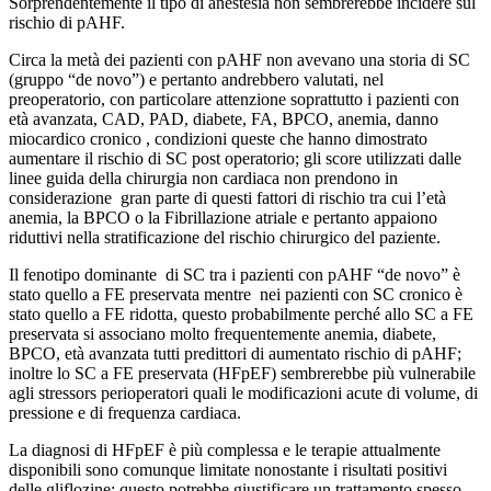
Sorprendentemente il tipo di anestesia non sembrerebbe incidere sul
rischio di pAHF.
Circa la metà dei pazienti con pAHF non avevano una storia di SC
(gruppo “de novo”) e pertanto andrebbero valutati, nel
preoperatorio, con particolare attenzione soprattutto i pazienti con
età avanzata, CAD, PAD, diabete, FA, BPCO, anemia, danno
miocardico cronico , condizioni queste che hanno dimostrato
aumentare il rischio di SC post operatorio; gli score utilizzati dalle
linee guida della chirurgia non cardiaca non prendono in
considerazione gran parte di questi fattori di rischio tra cui l’età
anemia, la BPCO o la Fibrillazione atriale e pertanto appaiono
riduttivi nella stratificazione del rischio chirurgico del paziente.
Il fenotipo dominante di SC tra i pazienti con pAHF “de novo” è
stato quello a FE preservata mentre nei pazienti con SC cronico è
stato quello a FE ridotta, questo probabilmente perché allo SC a FE
preservata si associano molto frequentemente anemia, diabete,
BPCO, età avanzata tutti predittori di aumentato rischio di pAHF;
inoltre lo SC a FE preservata (HFpEF) sembrerebbe più vulnerabile
agli stressors perioperatori quali le modificazioni acute di volume, di
pressione e di frequenza cardiaca.
La diagnosi di HFpEF è più complessa e le terapie attualmente
disponibili sono comunque limitate nonostante i risultati positivi
delle gliflozine; questo potrebbe giustificare un trattamento spesso