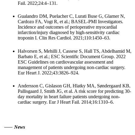
Fail. 2022;24:4–131.
Gualandro DM, Puelacher C, Lurati Buse G, Glarner N,
Cardozo FA, Vogt R, et al.; BASEL-PMI Investigators.
Incidence and outcomes of perioperative myocardial
infarction/injury diagnosed by high-sensitivity cardiac
troponin I. Clin Res Cardiol. 2021;110:1450–63.
Halvorsen S, Mehilli J, Cassese S, Hall TS, Abdelhamid M,
Barbato E, et al.; ESC Scientific Document Group. 2022
ESC Guidelines on cardiovascular assessment and
management of patients undergoing non-cardiac surgery.
Eur Heart J. 2022;43:3826–924.
Andersson C, Gislason GH, Hlatky MA, Søndergaard KB,
Pallisgaard J, Smith JG, et al. A risk score for predicting 30-
day mortality in heart failure patients undergoing non-
cardiac surgery. Eur J Heart Fail. 2014;16:1310–6.
News