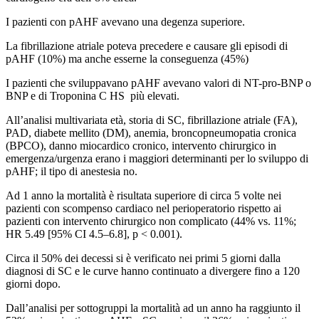
I pazienti con pAHF avevano una degenza superiore.
La fibrillazione atriale poteva precedere e causare gli episodi di
pAHF (10%) ma anche esserne la conseguenza (45%)
I pazienti che sviluppavano pAHF avevano valori di NT-pro-BNP o
BNP e di Troponina C HS più elevati.
All’analisi multivariata età, storia di SC, fibrillazione atriale (FA),
PAD, diabete mellito (DM), anemia, broncopneumopatia cronica
(BPCO), danno miocardico cronico, intervento chirurgico in
emergenza/urgenza erano i maggiori determinanti per lo sviluppo di
pAHF; il tipo di anestesia no.
Ad 1 anno la mortalità è risultata superiore di circa 5 volte nei
pazienti con scompenso cardiaco nel perioperatorio rispetto ai
pazienti con intervento chirurgico non complicato (44% vs. 11%;
HR 5.49 [95% CI 4.5–6.8], p < 0.001).
Circa il 50% dei decessi si è verificato nei primi 5 giorni dalla
diagnosi di SC e le curve hanno continuato a divergere fino a 120
giorni dopo.
Dall’analisi per sottogruppi la mortalità ad un anno ha raggiunto il