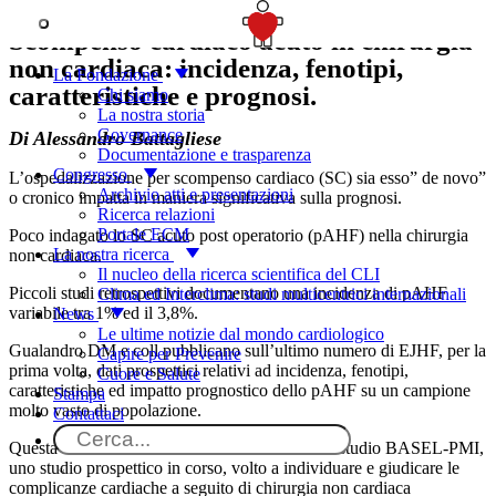
SOSTIENICI
Scompenso cardiaco acuto in chirurgia
non cardiaca: incidenza, fenotipi,
La Fondazione
caratteristiche e prognosi.
Chi siamo
La nostra storia
Governance
Di Alessandro Battagliese
Documentazione e trasparenza
Congresso
L’ospedalizzazione per scompenso cardiaco (SC) sia esso” de novo”
Archivio atti e presentazioni
o cronico impatta in maniera significativa sulla prognosi.
Ricerca relazioni
Portale ECM
Poco indagato lo SC acuto post operatorio (pAHF) nella chirurgia
La nostra ricerca
non cardiaca.
Il nucleo della ricerca scientifica del CLI
Piccoli studi retrospettivi documentano una incidenza di pAHF
Clima ed Interclima: studi multicentrici internazionali
variabile tra 1% ed il 3,8%.
News
Le ultime notizie dal mondo cardiologico
Gualandro DM e coll pubblicano sull’ultimo numero di EJHF, per la
Capire per Prevenire
prima volta, dati prospettici relativi ad incidenza, fenotipi,
Cuore e Salute
caratteristiche ed impatto prognostico dello pAHF su un campione
Stampa
molto vasto di popolazione.
Contattaci
Questa è un’analisi secondaria all’interno dello studio BASEL-PMI,
uno studio prospettico in corso, volto a individuare e giudicare le
complicanze cardiache a seguito di chirurgia non cardiaca