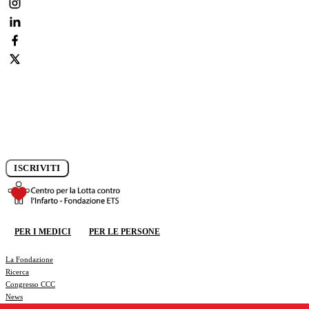
Iscriviti alla newsletter e rimani aggiornato sui progressi della
ricerca.
ISCRIVITI
DONA ORA
PER I MEDICI
PER LE PERSONE
DONA ORA
La Fondazione
Ricerca
Congresso CCC
News
Previeni l'infarto