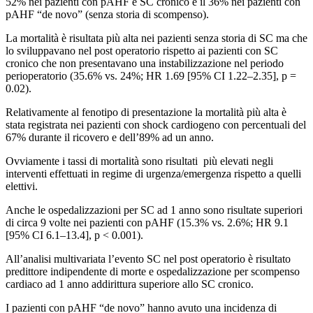
52% nei pazienti con pAHF e SC cronico e il 36% nei pazienti con
pAHF “de novo” (senza storia di scompenso).
La mortalità è risultata più alta nei pazienti senza storia di SC ma che
lo sviluppavano nel post operatorio rispetto ai pazienti con SC
cronico che non presentavano una instabilizzazione nel periodo
perioperatorio (35.6% vs. 24%; HR 1.69 [95% CI 1.22–2.35], p =
0.02).
Relativamente al fenotipo di presentazione la mortalità più alta è
stata registrata nei pazienti con shock cardiogeno con percentuali del
67% durante il ricovero e dell’89% ad un anno.
Ovviamente i tassi di mortalità sono risultati più elevati negli
interventi effettuati in regime di urgenza/emergenza rispetto a quelli
elettivi.
Anche le ospedalizzazioni per SC ad 1 anno sono risultate superiori
di circa 9 volte nei pazienti con pAHF (15.3% vs. 2.6%; HR 9.1
[95% CI 6.1–13.4], p < 0.001).
All’analisi multivariata l’evento SC nel post operatorio è risultato
predittore indipendente di morte e ospedalizzazione per scompenso
cardiaco ad 1 anno addirittura superiore allo SC cronico.
I pazienti con pAHF “de novo” hanno avuto una incidenza di