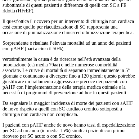
subottimale di questi pazienti a differenza di quelli con SC a FE
ridotta (HFrEF).
Il quest’ottica il ricovero per un intervento di chirurgia non cardiaca
così come quello per riacutizzazione di SC rappresenta una
occasione di puntualizzazione clinica ed ottimizzaizone terapeutica.
Sorprendente è risultata l’elevata mortalità ad un anno dei pazienti
con pAHF (pari a circa il 50%);
verosimilmente la causa è da ricercare nell’età avanzata della
popolazione (età media 79aa) e nelle numerose comorbilità
associate. Le curve di mortalità si separano immediatamente in 5°
giornata e continuano a divergere fino a 120 giorni; questo potrebbe
giustificare un trattamento aggressivo e precoce dei pazienti con
pAHF con l’implementazione della terapia medica ottimale e la
necessità di programmi di prevenzione ad hoc in questi pazienti.
Da segnalare la maggior incidenza di morte dei pazienti con aAHF
de novo rispetto a quelli con SC cardiaco cronico sottoposti a
chirurgia non cardiaca non complicata.
I pazienti con pAHF anche de novo hanno tassi di ospedalizzazione
per SC ad un anno (in media 15%) simili ai pazienti con primo
ricovero per SC acuto o con SC cronico.