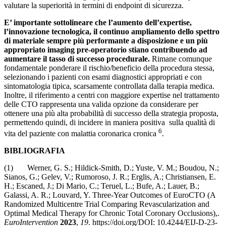
valutare la superiorità in termini di endpoint di sicurezza.
E’ importante sottolineare che l’aumento dell’expertise,
l’innovazione tecnologica, il continuo ampliamento dello spettro
di materiale sempre più performante a disposizione e un più
appropriato imaging pre-operatorio stiano contribuendo ad
aumentare il tasso di successo procedurale.
Rimane comunque
fondamentale ponderare il rischio/beneficio della procedura stessa,
selezionando i pazienti con esami diagnostici appropriati e con
sintomatologia tipica, scarsamente controllata dalla terapia medica.
Inoltre, il riferimento a centri con maggiore expertise nel trattamento
delle CTO rappresenta una valida opzione da considerare per
ottenere una più alta probabilità di successo della strategia proposta,
permettendo quindi, di incidere in maniera positiva sulla qualità di
6
vita del paziente con malattia coronarica cronica
.
BIBLIOGRAFIA
(1) Werner, G. S.; Hildick-Smith, D.; Yuste, V. M.; Boudou, N.;
Sianos, G.; Gelev, V.; Rumoroso, J. R.; Erglis, A.; Christiansen, E.
H.; Escaned, J.; Di Mario, C.; Teruel, L.; Bufe, A.; Lauer, B.;
Galassi, A. R.; Louvard, Y. Three-Year Outcomes of EuroCTO (A
Randomized Multicentre Trial Comparing Revascularization and
Optimal Medical Therapy for Chronic Total Coronary Occlusions),.
EuroIntervention
2023
,
19
. https://doi.org/DOI: 10.4244/EIJ-D-23-