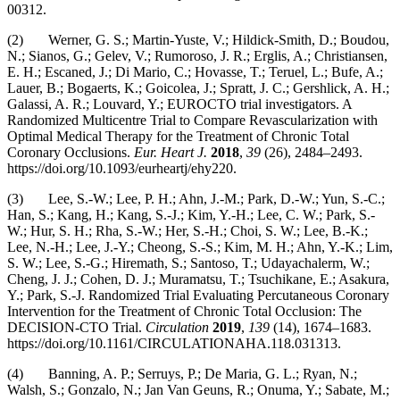
00312.
(2) Werner, G. S.; Martin-Yuste, V.; Hildick-Smith, D.; Boudou,
N.; Sianos, G.; Gelev, V.; Rumoroso, J. R.; Erglis, A.; Christiansen,
E. H.; Escaned, J.; Di Mario, C.; Hovasse, T.; Teruel, L.; Bufe, A.;
Lauer, B.; Bogaerts, K.; Goicolea, J.; Spratt, J. C.; Gershlick, A. H.;
Galassi, A. R.; Louvard, Y.; EUROCTO trial investigators. A
Randomized Multicentre Trial to Compare Revascularization with
Optimal Medical Therapy for the Treatment of Chronic Total
Coronary Occlusions.
Eur. Heart J.
2018
,
39
(26), 2484–2493.
https://doi.org/10.1093/eurheartj/ehy220.
(3) Lee, S.-W.; Lee, P. H.; Ahn, J.-M.; Park, D.-W.; Yun, S.-C.;
Han, S.; Kang, H.; Kang, S.-J.; Kim, Y.-H.; Lee, C. W.; Park, S.-
W.; Hur, S. H.; Rha, S.-W.; Her, S.-H.; Choi, S. W.; Lee, B.-K.;
Lee, N.-H.; Lee, J.-Y.; Cheong, S.-S.; Kim, M. H.; Ahn, Y.-K.; Lim,
S. W.; Lee, S.-G.; Hiremath, S.; Santoso, T.; Udayachalerm, W.;
Cheng, J. J.; Cohen, D. J.; Muramatsu, T.; Tsuchikane, E.; Asakura,
Y.; Park, S.-J. Randomized Trial Evaluating Percutaneous Coronary
Intervention for the Treatment of Chronic Total Occlusion: The
DECISION-CTO Trial.
Circulation
2019
,
139
(14), 1674–1683.
https://doi.org/10.1161/CIRCULATIONAHA.118.031313.
(4) Banning, A. P.; Serruys, P.; De Maria, G. L.; Ryan, N.;
Walsh, S.; Gonzalo, N.; Jan Van Geuns, R.; Onuma, Y.; Sabate, M.;