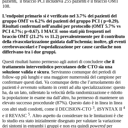
pazienti, il braccio PCI includeva 255 pazienti e il braccio OMT
108.
L’endpoint primario si è verificato nel 3.7% dei pazienti del
gruppo OMT vs 6.2% dei pazienti del gruppo PCI ( p=0.29).
Risultati confermati nell’analisi per protocollo (OMT 5.7% vs
PCI 4.7%; p=0.67). I MACE sono stati più frequenti nel
braccio OMT (21.2% vs 11.2) prevalentemente per il contributo
della rivascolarizzazione guidata dall’ischemia; inoltre, gli eventi
cerebrovascolari e l’ospedalizzazione per cause cardiache non
differivano tra i due gruppi.
Questi risultati hanno permesso agli autori di concludere
che il
trattamento interventistico percutaneo delle CTO sia una
soluzione valida e sicura
. Serviranno comunque dei periodi di
follow-up più lunghi e una maggiore numerosità del campione per
confermare questi dati. Va comunque detto che l’arruolamento dei
pazienti è avvenuto soltanto in centri ad alta specializzazione: questo
ha, da un lato, rallentato la velocità della randomizzazione e ridotto
la popolazione in esame ma dall’altro, ha permesso di mantenere un
elevato successo procedurale (87%). Questo dato è in linea in linea
3
4
con altri studi condotti, come il DECISION-CTO
, ilSYNTAX II
5
e il REVASC
.
Altro aspetto da considerare tra le limitazioni è che
lo studio era stato inizialmente disegnato per valutare la variazione
dei sintomi in entrambi i gruppi e non era quindi
powered
per