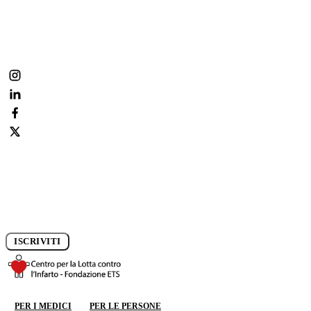
Fai parte anche tu della nostra community:
condividi, commenta, segui la prevenzione ogni giorno.
Iscriviti alla newsletter e rimani aggiornato sui progressi della
ricerca.
ISCRIVITI
DONA ORA
PER I MEDICI
PER LE PERSONE