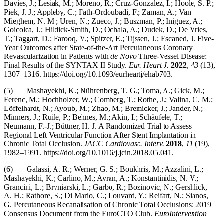
Davies, J.; Lesiak, M.; Moreno, R.; Cruz-Gonzalez, I.; Hoole, S. P.;
Piek, J. J.; Appleby, C.; Fath-Ordoubadi, F.; Zaman, A.; Van
Mieghem, N. M.; Uren, N.; Zueco, J.; Buszman, P.; Iniguez, A.;
Goicolea, J.; Hildick-Smith, D.; Ochala, A.; Dudek, D.; De Vries,
T.; Taggart, D.; Farooq, V.; Spitzer, E.; Tijssen, J.; Escaned, J. Five-
Year Outcomes after State-of-the-Art Percutaneous Coronary
Revascularization in Patients with
de Novo
Three-Vessel Disease:
Final Results of the SYNTAX II Study.
Eur. Heart J.
2022
,
43
(13),
1307–1316. https://doi.org/10.1093/eurheartj/ehab703.
(5) Mashayekhi, K.; Nührenberg, T. G.; Toma, A.; Gick, M.;
Ferenc, M.; Hochholzer, W.; Comberg, T.; Rothe, J.; Valina, C. M.;
Löffelhardt, N.; Ayoub, M.; Zhao, M.; Bremicker, J.; Jander, N.;
Minners, J.; Ruile, P.; Behnes, M.; Akin, I.; Schäufele, T.;
Neumann, F.-J.; Büttner, H. J. A Randomized Trial to Assess
Regional Left Ventricular Function After Stent Implantation in
Chronic Total Occlusion.
JACC Cardiovasc. Interv.
2018
,
11
(19),
1982–1991. https://doi.org/10.1016/j.jcin.2018.05.041.
(6) Galassi, A. R.; Werner, G. S.; Boukhris, M.; Azzalini, L.;
Mashayekhi, K.; Carlino, M.; Avran, A.; Konstantinidis, N. V.;
Grancini, L.; Bryniarski, L.; Garbo, R.; Bozinovic, N.; Gershlick,
A. H.; Rathore, S.; Di Mario, C.; Louvard, Y.; Reifart, N.; Sianos,
G. Percutaneous Recanalisation of Chronic Total Occlusions: 2019
Consensus Document from the EuroCTO Club.
EuroIntervention