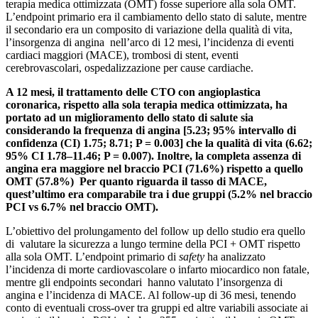
terapia medica ottimizzata (OMT) fosse superiore alla sola OMT.
L’endpoint primario era il cambiamento dello stato di salute, mentre
il secondario era un composito di variazione della qualità di vita,
l’insorgenza di angina nell’arco di 12 mesi, l’incidenza di eventi
cardiaci maggiori (MACE), trombosi di stent, eventi
cerebrovascolari, ospedalizzazione per cause cardiache.
A 12 mesi, il trattamento delle CTO con angioplastica
coronarica, rispetto alla sola terapia medica ottimizzata, ha
portato ad un miglioramento dello stato di salute sia
considerando la frequenza di angina [5.23; 95% intervallo di
confidenza (CI) 1.75; 8.71; P = 0.003] che la qualità di vita
(6.62;
95% CI 1.78–11.46; P = 0.007). Inoltre, la completa assenza di
angina era maggiore nel braccio PCI (71.6%) rispetto a quello
OMT (57.8%) Per quanto riguarda il tasso di MACE,
quest’ultimo era comparabile tra i due gruppi (5.2% nel braccio
PCI vs 6.7% nel braccio OMT).
L’obiettivo del prolungamento del follow up dello studio era quello
di valutare la sicurezza a lungo termine della PCI + OMT rispetto
alla sola OMT. L’endpoint primario di
safety
ha analizzato
l’incidenza di morte cardiovascolare o infarto miocardico non fatale,
mentre gli endpoints secondari hanno valutato l’insorgenza di
angina e l’incidenza di MACE. Al follow-up di 36 mesi, tenendo
conto di eventuali cross-over tra gruppi ed altre variabili associate ai