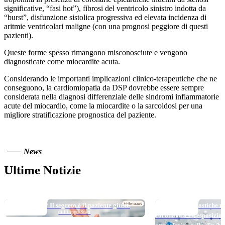
significative, “fasi hot”), fibrosi del ventricolo sinistro indotta da
“burst”, disfunzione sistolica progressiva ed elevata incidenza di
aritmie ventricolari maligne (con una prognosi peggiore di questi
pazienti).
Queste forme spesso rimangono misconosciute e vengono
diagnosticate come miocardite acuta.
Considerando le importanti implicazioni clinico-terapeutiche che ne
conseguono, la cardiomiopatia da DSP dovrebbe essere sempre
considerata nella diagnosi differenziale delle sindromi infiammatorie
acute del miocardio, come la miocardite o la sarcoidosi per una
migliore stratificazione prognostica del paziente.
News
Ultime Notizie
TOP NEWS
TOP NEWS
Long DAPT…? Il segreto è il paziente giusto
Micro e nanoplastiche ne
di Filippo Stazi
coronarica ed esposizio