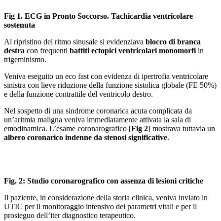
Fig 1. ECG in Pronto Soccorso. Tachicardia ventricolare
sostenuta
Al ripristino del ritmo sinusale si evidenziava
blocco di branca
destra
con frequenti
battiti ectopici ventricolari monomorfi
in
trigeminismo.
Veniva eseguito un eco fast con evidenza di ipertrofia ventricolare
sinistra con lieve riduzione della funzione sistolica globale (FE 50%)
e della funzione contrattile del ventricolo destro.
Nel sospetto di una sindrome coronarica acuta complicata da
un’aritmia maligna veniva immediatamente attivata la sala di
emodinamica. L’esame coronarografico [
Fig 2
] mostrava tuttavia un
albero coronarico indenne da stenosi significative
.
Fig. 2: Studio coronarografico con assenza di lesioni critiche
Il paziente, in considerazione della storia clinica, veniva inviato in
UTIC per il monitoraggio intensivo dei parametri vitali e per il
prosieguo dell’iter diagnostico terapeutico.