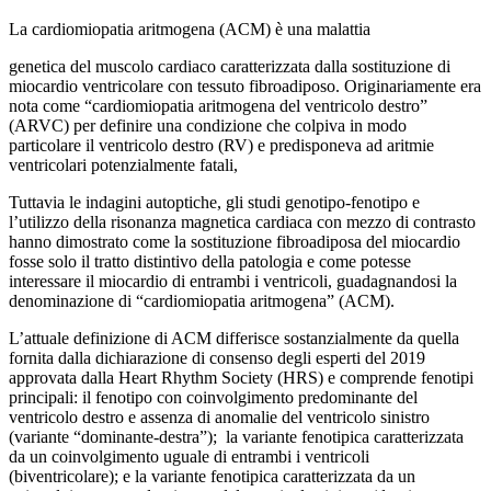
La cardiomiopatia aritmogena (ACM) è una malattia
genetica del muscolo cardiaco caratterizzata dalla sostituzione di
miocardio ventricolare con tessuto fibroadiposo. Originariamente era
nota come “cardiomiopatia aritmogena del ventricolo destro”
(ARVC) per definire una condizione che colpiva in modo
particolare il ventricolo destro (RV) e predisponeva ad aritmie
ventricolari potenzialmente fatali,
Tuttavia le indagini autoptiche, gli studi genotipo-fenotipo e
l’utilizzo della risonanza magnetica cardiaca con mezzo di contrasto
hanno dimostrato come la sostituzione fibroadiposa del miocardio
fosse solo il tratto distintivo della patologia e come potesse
interessare il miocardio di entrambi i ventricoli, guadagnandosi la
denominazione di “cardiomiopatia aritmogena” (ACM).
L’attuale definizione di ACM differisce sostanzialmente da quella
fornita dalla dichiarazione di consenso degli esperti del 2019
approvata dalla Heart Rhythm Society (HRS) e comprende fenotipi
principali: il fenotipo con coinvolgimento predominante del
ventricolo destro e assenza di anomalie del ventricolo sinistro
(variante “dominante-destra”); la variante fenotipica caratterizzata
da un coinvolgimento uguale di entrambi i ventricoli
(biventricolare); e la variante fenotipica caratterizzata da un