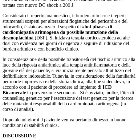
trattata con nuovo DC shock a 200 J.
Considerato il reperto anamnestico, il burden aritmico e i reperti
strumentali sospetti per alterazioni flogistiche del pericardio e del
miocardio, è stato avanzato il sospetto di
«hot phase» di
cardiomiopatia aritmogena da possibile mutazione della
desmoplachina
(DSP). Si iniziava terapia corticosteroidea ad alte
dosi con evidenza nei giorni di degenza a seguire di riduzione del
burden aritmico e con beneficio clinico.
In considerazione della possibile transitorietà del rischio aritmico alla
luce della risposta antiaritmica alla terapia antinfiammatoria e della
giovane età del paziente, si era inizialmente pensato all’utilizzo del
defibrillatore indossabile. Tuttavia, in considerazione della familiarità
per morte improvvisa e della storia clinica, alla fine si decideva, in
accordo con il paziente di procedere ad impianto di
ICD
Bicamerale
in prevenzione secondaria. Si è avviato, inoltre, l’iter di
counselling genetico per l’esecuzione del test genetico per la ricerca
delle mutazioni responsabili della cardiomiopatia aritmogena (in
corso di analisi).
Dopo alcuni giorni il paziente veniva pertanto dimesso in buone
condizioni di stabilità clinica.
DISCUSSIONE