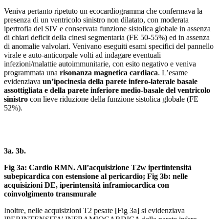
Veniva pertanto ripetuto un ecocardiogramma che confermava la
presenza di un ventricolo sinistro non dilatato, con moderata
ipertrofia del SIV e conservata funzione sistolica globale in assenza
di chiari deficit della cinesi segmentaria (FE 50-55%) ed in assenza
di anomalie valvolari. Venivano eseguiti esami specifici del pannello
virale e auto-anticorpale volti ad indagare eventuali
infezioni/malattie autoimmunitarie, con esito negativo e veniva
programmata una
risonanza magnetica cardiaca
. L’esame
evidenziava
un’ipocinesia della parete infero-laterale basale
assottigliata e della parete inferiore medio-basale del ventricolo
sinistro
con lieve riduzione della funzione sistolica globale (FE
52%).
3a.
3b.
Fig 3a: Cardio RMN. All’acquisizione T2w ipertintensità
subepicardica con estensione al pericardio; Fig 3b: nelle
acquisizioni DE, iperintensità inframiocardica con
coinvolgimento transmurale
Inoltre, nelle acquisizioni T2 pesate [Fig 3a] si evidenziava