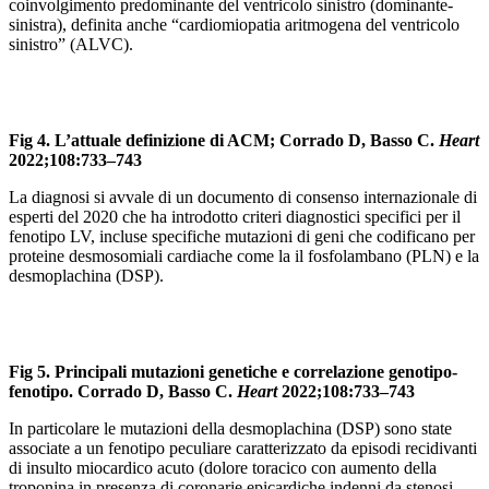
coinvolgimento predominante del ventricolo sinistro (dominante-
sinistra), definita anche “cardiomiopatia aritmogena del ventricolo
sinistro” (ALVC).
Fig 4. L’attuale definizione di ACM; Corrado D, Basso C.
Heart
2022;108:733–743
La diagnosi si avvale di un documento di consenso internazionale di
esperti del 2020 che ha introdotto criteri diagnostici specifici per il
fenotipo LV, incluse specifiche mutazioni di geni che codificano per
proteine desmosomiali cardiache come la il fosfolambano (PLN) e la
desmoplachina (DSP).
Fig 5. Principali mutazioni genetiche e correlazione genotipo-
fenotipo. Corrado D, Basso C.
Heart
2022;108:733–743
In particolare le mutazioni della desmoplachina (DSP) sono state
associate a un fenotipo peculiare caratterizzato da episodi recidivanti
di insulto miocardico acuto (dolore toracico con aumento della
troponina in presenza di coronarie epicardiche indenni da stenosi