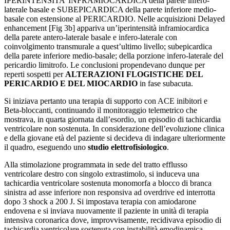
IPERINTENSITA’ INFRAMIOCARDICA della parete infero-
laterale basale e SUBEPICARDICA della parete inferiore medio-
basale con estensione al PERICARDIO. Nelle acquisizioni Delayed
enhancement [Fig 3b] appariva un’iperintensità inframiocardica
della parete antero-laterale basale e infero-laterale con
coinvolgimento transmurale a quest’ultimo livello; subepicardica
della parete inferiore medio-basale; della porzione infero-laterale del
pericardio limitrofo. Le conclusioni propendevano dunque per
reperti sospetti per
ALTERAZIONI FLOGISTICHE DEL
PERICARDIO E DEL MIOCARDIO
in fase subacuta.
Si iniziava pertanto una terapia di supporto con ACE inibitori e
Beta-bloccanti, continuando il monitoraggio telemetrico che
mostrava, in quarta giornata dall’esordio, un episodio di tachicardia
ventricolare non sostenuta. In considerazione dell’evoluzione clinica
e della giovane età del paziente si decideva di indagare ulteriormente
il quadro, eseguendo uno
studio elettrofisiologico
.
Alla stimolazione programmata in sede del tratto efflusso
ventricolare destro con singolo extrastimolo, si induceva una
tachicardia ventricolare sostenuta monomorfa a blocco di branca
sinistra ad asse inferiore non responsiva ad overdrive ed interrotta
dopo 3 shock a 200 J. Si impostava terapia con amiodarone
endovena e si inviava nuovamente il paziente in unità di terapia
intensiva coronarica dove, improvvisamente, recidivava episodio di
tachicardia ventricolare sostenuta con instabilità emodinamica