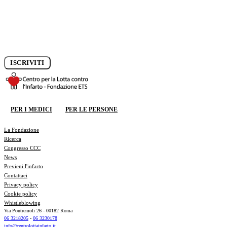
Iscriviti alla newsletter e rimani aggiornato sui progressi della
ricerca.
ISCRIVITI
DONA ORA
PER I MEDICI
PER LE PERSONE
DONA ORA
La Fondazione
Ricerca
Congresso CCC
News
Previeni l'infarto
Contattaci
Privacy policy
Cookie policy
Whistleblowing
Via Pontremoli 26 - 00182 Roma
06 3218205
-
06 3230178
info@centrolottainfarto.it