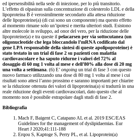
ed ipersensibilità nella sede di iniezione, per lo più transitorio.
L’effetto di olpasiran sulla concentrazione di colesterolo LDL e della
lipoproteina B è verosimilmente secondario alla attesa riduzione
delle lipoproteine(a) (di cui sono un componente) ma questo effetto
al momento rimane solo un’ipotesi e merita ulteriori studi. Esistono
altre molecole in sviluppo, ad onor del vero, per la riduzione delle
lipoproteine(a) e tra queste il
pelacarsen per via sottocutanea (un
oligonucleotide che lega bloccandolo l’mRNA codificato dal
gene LPA responsabile della sintesi di queste apolipoproteine) è
stato testato in un trial di fase 2 su pazienti con malattia
cardiovascolare e ha saputo ridurne i valori del 72% al
dosaggio di 60 mg 1 volta al mese e dell’80% alla dose di 20 mg
una volta a settimana
. (6) E’
ongoing
un trial di fase 3 con questo
nuovo farmaco utilizzando una dose di 80 mg 1 volta al mese i cui
risultati sono attesi l’anno prossimo e saranno importanti per chiarire
se la riduzione ottenuta dei valori di lipoproteina(a) si tradurrà in una
reale riduzione degli eventi cardiovascolari, dato questo che al
momento non è possibile estrapolare dagli studi di fase 2.
Bibliografia
Mach F, Baigent C, Catapano AL et al. 2019 ESC/EAS
Guidelines for the management of dyslipidaemias. Eur
Heart J 2020;41:111-188
Erqou S, Kaptoge S, Perry PL, et al. Lipoprotein(a)