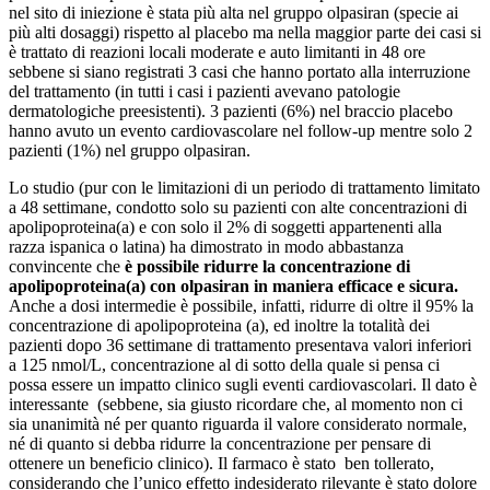
nel sito di iniezione è stata più alta nel gruppo olpasiran (specie ai
più alti dosaggi) rispetto al placebo ma nella maggior parte dei casi si
è trattato di reazioni locali moderate e auto limitanti in 48 ore
sebbene si siano registrati 3 casi che hanno portato alla interruzione
del trattamento (in tutti i casi i pazienti avevano patologie
dermatologiche preesistenti). 3 pazienti (6%) nel braccio placebo
hanno avuto un evento cardiovascolare nel follow-up mentre solo 2
pazienti (1%) nel gruppo olpasiran.
Lo studio (pur con le limitazioni di un periodo di trattamento limitato
a 48 settimane, condotto solo su pazienti con alte concentrazioni di
apolipoproteina(a) e con solo il 2% di soggetti appartenenti alla
razza ispanica o latina) ha dimostrato in modo abbastanza
convincente che
è possibile ridurre la concentrazione di
apolipoproteina(a) con olpasiran in maniera efficace e sicura.
Anche a dosi intermedie è possibile, infatti, ridurre di oltre il 95% la
concentrazione di apolipoproteina (a), ed inoltre la totalità dei
pazienti dopo 36 settimane di trattamento presentava valori inferiori
a 125 nmol/L, concentrazione al di sotto della quale si pensa ci
possa essere un impatto clinico sugli eventi cardiovascolari. Il dato è
interessante (sebbene, sia giusto ricordare che, al momento non ci
sia unanimità né per quanto riguarda il valore considerato normale,
né di quanto si debba ridurre la concentrazione per pensare di
ottenere un beneficio clinico). Il farmaco è stato ben tollerato,
considerando che l’unico effetto indesiderato rilevante è stato dolore