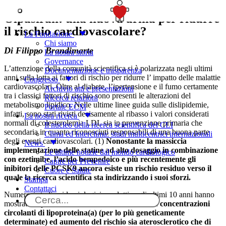
SOSTIENICI
Olpasiran: una nuova arma per ridurre
il rischio cardiovascolare?
La Fondazione
Chi siamo
Di Filippo Brandimarte
La nostra storia
Governance
L’attenzione della comunità scientifica si è polarizzata negli ultimi
Documentazione e trasparenza
anni sulla lotta ai fattori di rischio per ridurre l’ impatto delle malattie
Congresso
cardiovascolari. Oltre al diabete, l’ipertensione e il fumo certamente
Archivio atti e presentazioni
tra i classici fattori di rischio sono presenti le alterazioni del
Ricerca relazioni
metabolismo lipidico. Nelle ultime linee guida sulle dislipidemie,
Portale ECM
infatti, sono stati rivisti decisamente al ribasso i valori considerati
La nostra ricerca
normali di colesterolemia LDL sia in prevenzione primaria che
Il nucleo della ricerca scientifica del CLI
secondaria in quanto riconosciuti responsabili di una buona parte
Clima ed Interclima: studi multicentrici internazionali
degli eventi cardiovascolari. (1)
Nonostante la massiccia
News
implementazione delle statine ad alto dosaggio in combinazione
Le ultime notizie dal mondo cardiologico
con ezetimibe, l’acido bempedoico e più recentemente gli
Capire per Prevenire
inibitori delle PCSK9 ancora esiste un rischio residuo verso il
Cuore e Salute
quale la ricerca scientifica sta indirizzando i suoi sforzi.
Stampa
Contattaci
Numerosi studi epidemiologici condotti negli ultimi 10 anni hanno
mostrato la presenza di
un’associazione tra alte concentrazioni
circolanti di lipoproteina(a) (per lo più geneticamente
determinate) ed aumento del rischio sia aterosclerotico che di