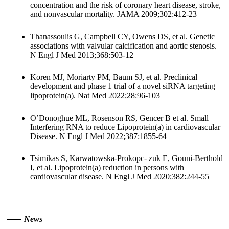
concentration and the risk of coronary heart disease, stroke,
and nonvascular mortality. JAMA 2009;302:412-23
Thanassoulis G, Campbell CY, Owens DS, et al. Genetic
associations with valvular calcification and aortic stenosis.
N Engl J Med 2013;368:503-12
Koren MJ, Moriarty PM, Baum SJ, et al. Preclinical
development and phase 1 trial of a novel siRNA targeting
lipoprotein(a). Nat Med 2022;28:96-103
O’Donoghue ML, Rosenson RS, Gencer B et al. Small
Interfering RNA to reduce Lipoprotein(a) in cardiovascular
Disease. N Engl J Med 2022;387:1855-64
Tsimikas S, Karwatowska-Prokopc- zuk E, Gouni-Berthold
I, et al. Lipoprotein(a) reduction in persons with
cardiovascular disease. N Engl J Med 2020;382:244-55
News