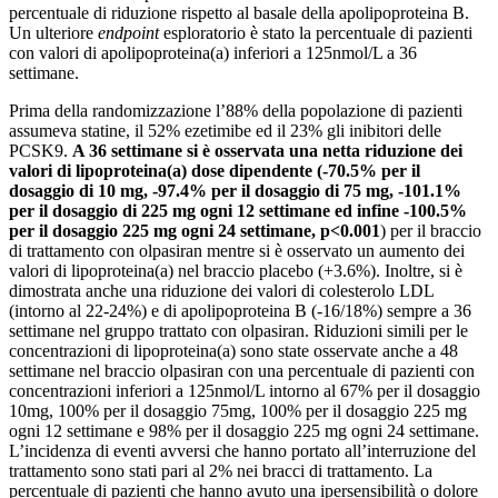
percentuale di riduzione rispetto al basale della apolipoproteina B.
Un ulteriore
endpoint
esploratorio è stato la percentuale di pazienti
con valori di apolipoproteina(a) inferiori a 125nmol/L a 36
settimane.
Prima della randomizzazione l’88% della popolazione di pazienti
assumeva statine, il 52% ezetimibe ed il 23% gli inibitori delle
PCSK9.
A 36 settimane si è osservata una netta riduzione dei
valori di lipoproteina(a) dose dipendente (-70.5% per il
dosaggio di 10 mg, -97.4% per il dosaggio di 75 mg, -101.1%
per il dosaggio di 225 mg ogni 12 settimane ed infine -100.5%
per il dosaggio 225 mg ogni 24 settimane, p<0.001
) per il braccio
di trattamento con olpasiran mentre si è osservato un aumento dei
valori di lipoproteina(a) nel braccio placebo (+3.6%). Inoltre, si è
dimostrata anche una riduzione dei valori di colesterolo LDL
(intorno al 22-24%) e di apolipoproteina B (-16/18%) sempre a 36
settimane nel gruppo trattato con olpasiran. Riduzioni simili per le
concentrazioni di lipoproteina(a) sono state osservate anche a 48
settimane nel braccio olpasiran con una percentuale di pazienti con
concentrazioni inferiori a 125nmol/L intorno al 67% per il dosaggio
10mg, 100% per il dosaggio 75mg, 100% per il dosaggio 225 mg
ogni 12 settimane e 98% per il dosaggio 225 mg ogni 24 settimane.
L’incidenza di eventi avversi che hanno portato all’interruzione del
trattamento sono stati pari al 2% nei bracci di trattamento. La
percentuale di pazienti che hanno avuto una ipersensibilità o dolore