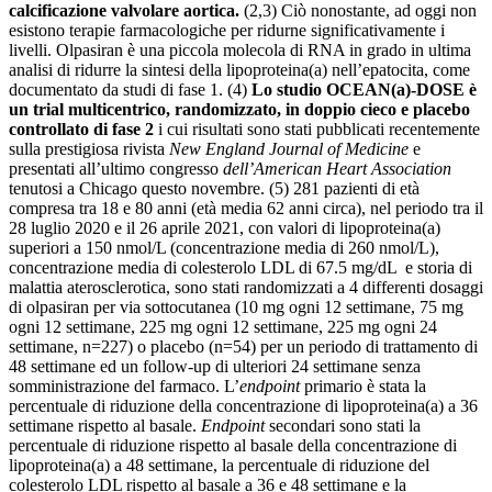
calcificazione valvolare aortica.
(2,3) Ciò nonostante, ad oggi non
esistono terapie farmacologiche per ridurne significativamente i
livelli. Olpasiran è una piccola molecola di RNA in grado in ultima
analisi di ridurre la sintesi della lipoproteina(a) nell’epatocita, come
documentato da studi di fase 1. (4)
Lo studio OCEAN(a)-DOSE è
un trial multicentrico, randomizzato, in doppio cieco e placebo
controllato di fase 2
i cui risultati sono stati pubblicati recentemente
sulla prestigiosa rivista
New England Journal of Medicine
e
presentati all’ultimo congresso
dell’American Heart Association
tenutosi a Chicago questo novembre. (5) 281 pazienti di età
compresa tra 18 e 80 anni (età media 62 anni circa), nel periodo tra il
28 luglio 2020 e il 26 aprile 2021, con valori di lipoproteina(a)
superiori a 150 nmol/L (concentrazione media di 260 nmol/L),
concentrazione media di colesterolo LDL di 67.5 mg/dL e storia di
malattia aterosclerotica, sono stati randomizzati a 4 differenti dosaggi
di olpasiran per via sottocutanea (10 mg ogni 12 settimane, 75 mg
ogni 12 settimane, 225 mg ogni 12 settimane, 225 mg ogni 24
settimane, n=227) o placebo (n=54) per un periodo di trattamento di
48 settimane ed un follow-up di ulteriori 24 settimane senza
somministrazione del farmaco. L’
endpoint
primario è stata la
percentuale di riduzione della concentrazione di lipoproteina(a) a 36
settimane rispetto al basale.
Endpoint
secondari sono stati la
percentuale di riduzione rispetto al basale della concentrazione di
lipoproteina(a) a 48 settimane, la percentuale di riduzione del
colesterolo LDL rispetto al basale a 36 e 48 settimane e la