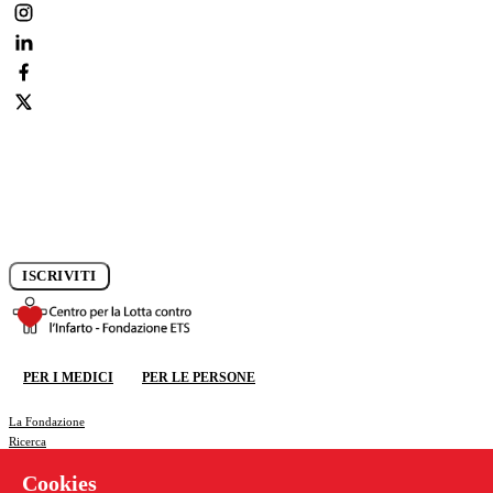
Iscriviti alla newsletter e rimani aggiornato sui progressi della
ricerca.
ISCRIVITI
DONA ORA
PER I MEDICI
PER LE PERSONE
DONA ORA
La Fondazione
Ricerca
Congresso CCC
Cookies
News