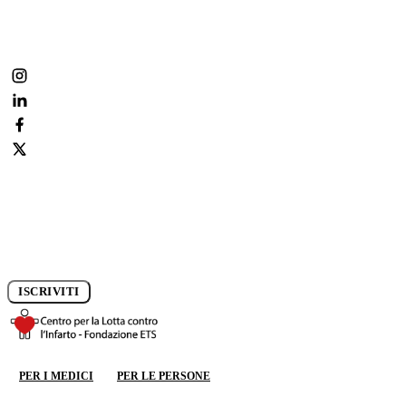
condividi, commenta, segui la prevenzione ogni giorno.
Iscriviti alla newsletter e rimani aggiornato sui progressi della
ricerca.
ISCRIVITI
DONA ORA
PER I MEDICI
PER LE PERSONE
DONA ORA