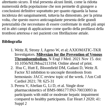
altrettanto sicuro. Il trial presenta alcuni limiti, come la ridotta
numerosità della popolazione che non permette di giungere a
conclusioni definitive soprattutto per quanto riguarda la bassa
incidenza dei sanguinamenti, tuttavia ha dimostrato, per la prima
volta, che questo nuovo anticoagulante presenta delle grandi
potenzialità che necessitano di essere confermate in studi più ampi
ed in altri campi di applicazione come quello della profilassi della
trombosi arteriosa e nei pazienti con fibrillazione atriale.
Bibliografia
Weitz JI, Strony J, Ageno W, et al; AXIOMATIC-TKR
Investigators.
Milvexian for the Prevention of Venous
Thromboembolism.
N Engl J Med. 2021 Nov 15. doi:
10.1056/NEJMoa2113194. Online ahead of print.
Hsu C, Hutt E, Bloomfield DM, Gailani D, Weitz JI.
Factor XI inhibition to uncouple thrombosis from
hemostasis: JACC review topic of the week. J Am Coll
Cardiol 2021; 78: 625-31
Perera V, Abelian G, Li D, et al. Single dose
pharmacokinetics of BMS-986177/JNJ-70033093 in
participants with mild or moderate hepatic impairment
compared to healthy participants. Eur Heart J 2020; 41:
Suppl 2