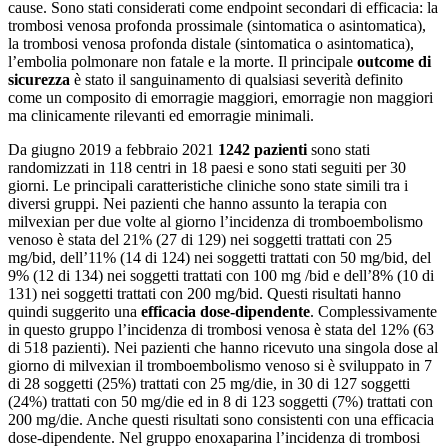
cause. Sono stati considerati come endpoint secondari di efficacia: la
trombosi venosa profonda prossimale (sintomatica o asintomatica),
la trombosi venosa profonda distale (sintomatica o asintomatica),
l’embolia polmonare non fatale e la morte. Il principale
outcome di
sicurezza
è stato il sanguinamento di qualsiasi severità definito
come un composito di emorragie maggiori, emorragie non maggiori
ma clinicamente rilevanti ed emorragie minimali.
Da giugno 2019 a febbraio 2021
1242 pazienti
sono stati
randomizzati in 118 centri in 18 paesi e sono stati seguiti per 30
giorni. Le principali caratteristiche cliniche sono state simili tra i
diversi gruppi. Nei pazienti che hanno assunto la terapia con
milvexian per due volte al giorno l’incidenza di tromboembolismo
venoso è stata del 21% (27 di 129) nei soggetti trattati con 25
mg/bid, dell’11% (14 di 124) nei soggetti trattati con 50 mg/bid, del
9% (12 di 134) nei soggetti trattati con 100 mg /bid e dell’8% (10 di
131) nei soggetti trattati con 200 mg/bid. Questi risultati hanno
quindi suggerito una
efficacia dose-dipendente
. Complessivamente
in questo gruppo l’incidenza di trombosi venosa è stata del 12% (63
di 518 pazienti). Nei pazienti che hanno ricevuto una singola dose al
giorno di milvexian il tromboembolismo venoso si è sviluppato in 7
di 28 soggetti (25%) trattati con 25 mg/die, in 30 di 127 soggetti
(24%) trattati con 50 mg/die ed in 8 di 123 soggetti (7%) trattati con
200 mg/die. Anche questi risultati sono consistenti con una efficacia
dose-dipendente. Nel gruppo enoxaparina l’incidenza di trombosi