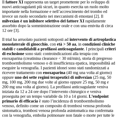
Il
fattore XI
rappresenta un target promettente per lo sviluppo di
nuovi anticoagulanti più sicuri, in quanto esercita un ruolo molto
importante nella formazione e nell’accrescimento del trombo ed
invece un ruolo secondario nei meccanismi di emostasi [2]. Il
milvexian è un inibitore selettivo del fattore XI
rapidamente
assorbito dopo la somministrazione orale e con una emivita di circa
12 ore [3].
Il trial ha arruolato pazienti sottoposti ad
intervento di artroplastica
monolaterale di ginocchio
, con
età > 50 aa
, in
condizioni cliniche
stabili
e
candidabili a profilassi anticoagulante
. I principali
criteri
di esclusione
sono stati: controindicazioni alla terapia con
enoxaparina (creatinina clearance < 30 ml/min), storia di pregresso
tromboembolismo venoso o di insufficienza epatica, impossibilità ad
eseguire la venografia. I pazienti idonei sono stati randomizzati a
ricevere trattamento con
enoxaparina
(40 mg una volta al giorno)
oppure
uno dei sette regimi terapeutici di milvexian
(25 mg, 50
mg, 100 mg, 200 mg due volte al giorno oppure 25 mg, 50 mg e
200 mg una volta al giorno). La profilassi anticoagulante veniva
iniziata da 12 a 24 ore dopo l’intervento chirurgico e veniva
proseguita per un tempo variabile da 10 a 14 giorni.
L’endpoint
primario di efficacia
è stato l’incidenza di tromboembolismo
venoso, definito come un composito di trombosi venosa profonda
sintomatica, trombosi venosa profonda asintomatica ma confermata
con la venografia, embolia polmonare non fatale o morte per tutte le