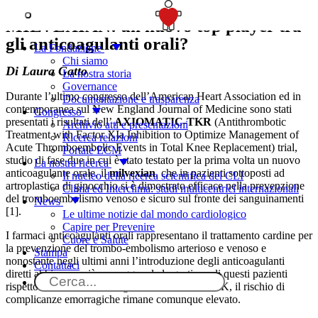
SOSTIENICI
MILVEXIAN: un nuovo top player tra
gli anticoagulanti orali?
La Fondazione
Chi siamo
Di Laura Gatto
La nostra storia
Governance
Durante l’ultimo congresso dell’American Heart Association ed in
Documentazione e trasparenza
contemporanea sul New England Journal of Medicine sono stati
Congresso
presentati i risultati dell’
AXIOMATIC-TKR
(Antithrombotic
Archivio atti e presentazioni
Treatment with Factor XIa Inhibition to Optimize Management of
Ricerca relazioni
Acute Thromboembolic Events in Total Knee Replacement) trial,
Portale ECM
studio di fase due in cui è stato testato per la prima volta un nuovo
La nostra ricerca
anticoagulante orale, il
milvexian
, che in pazienti sottoposti ad
Il nucleo della ricerca scientifica del CLI
artroplastica di ginocchio si è dimostrato efficace nella prevenzione
Clima ed Interclima: studi multicentrici internazionali
del tromboembolismo venoso e sicuro sul fronte dei sanguinamenti
News
[1].
Le ultime notizie dal mondo cardiologico
Capire per Prevenire
I farmaci anticoagulanti orali rappresentano il trattamento cardine per
Cuore e Salute
la prevenzione del trombo-embolismo arterioso e venoso e
Stampa
nonostante negli ultimi anni l’introduzione degli anticoagulanti
Contattaci
diretti abbia reso più maneggevole la gestione di questi pazienti
rispetto ai tradizionali antagonisti della vitamina K, il rischio di
complicanze emorragiche rimane comunque elevato.