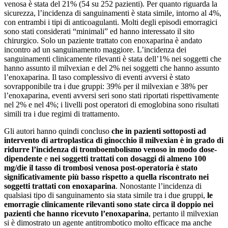
venosa è stata del 21% (54 su 252 pazienti). Per quanto riguarda la
sicurezza, l’incidenza di sanguinamenti è stata simile, intorno al 4%,
con entrambi i tipi di anticoagulanti. Molti degli episodi emorragici
sono stati considerati “minimali” ed hanno interessato il sito
chirurgico. Solo un paziente trattato con enoxaparina è andato
incontro ad un sanguinamento maggiore. L’incidenza dei
sanguinamenti clinicamente rilevanti è stata dell’1% nei soggetti che
hanno assunto il milvexian e del 2% nei soggetti che hanno assunto
l’enoxaparina. Il taso complessivo di eventi avversi è stato
sovrapponibile tra i due gruppi: 39% per il milvexian e 38% per
l’enoxaparina, eventi avversi seri sono stati riportati rispettivamente
nel 2% e nel 4%; i livelli post operatori di emoglobina sono risultati
simili tra i due regimi di trattamento.
Gli autori hanno quindi concluso
che in pazienti sottoposti ad
intervento di artroplastica di ginocchio il milvexian è in grado di
ridurre l’incidenza di tromboembolismo venoso in modo dose-
dipendente
e
nei soggetti trattati con dosaggi di almeno 100
mg/die il tasso di trombosi venosa post-operatoria è stato
significativamente più basso rispetto a quella riscontrato nei
soggetti trattati con enoxaparina
. Nonostante l’incidenza di
qualsiasi tipo di sanguinamento sia stata simile tra i due gruppi,
le
emorragie clinicamente rilevanti sono state circa il doppio nei
pazienti che hanno ricevuto l’enoxaparina
, pertanto il milvexian
si è dimostrato un agente antitrombotico molto efficace ma anche