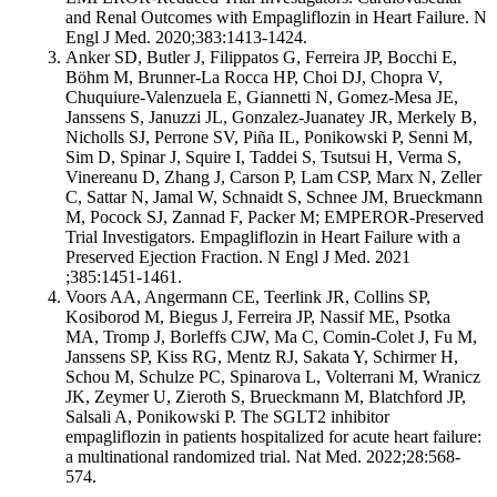
and Renal Outcomes with Empagliflozin in Heart Failure. N
Engl J Med. 2020;383:1413-1424.
Anker SD, Butler J, Filippatos G, Ferreira JP, Bocchi E,
Böhm M, Brunner-La Rocca HP, Choi DJ, Chopra V,
Chuquiure-Valenzuela E, Giannetti N, Gomez-Mesa JE,
Janssens S, Januzzi JL, Gonzalez-Juanatey JR, Merkely B,
Nicholls SJ, Perrone SV, Piña IL, Ponikowski P, Senni M,
Sim D, Spinar J, Squire I, Taddei S, Tsutsui H, Verma S,
Vinereanu D, Zhang J, Carson P, Lam CSP, Marx N, Zeller
C, Sattar N, Jamal W, Schnaidt S, Schnee JM, Brueckmann
M, Pocock SJ, Zannad F, Packer M; EMPEROR-Preserved
Trial Investigators. Empagliflozin in Heart Failure with a
Preserved Ejection Fraction. N Engl J Med. 2021
;385:1451-1461.
Voors AA, Angermann CE, Teerlink JR, Collins SP,
Kosiborod M, Biegus J, Ferreira JP, Nassif ME, Psotka
MA, Tromp J, Borleffs CJW, Ma C, Comin-Colet J, Fu M,
Janssens SP, Kiss RG, Mentz RJ, Sakata Y, Schirmer H,
Schou M, Schulze PC, Spinarova L, Volterrani M, Wranicz
JK, Zeymer U, Zieroth S, Brueckmann M, Blatchford JP,
Salsali A, Ponikowski P. The SGLT2 inhibitor
empagliflozin in patients hospitalized for acute heart failure:
a multinational randomized trial. Nat Med. 2022;28:568-
574.