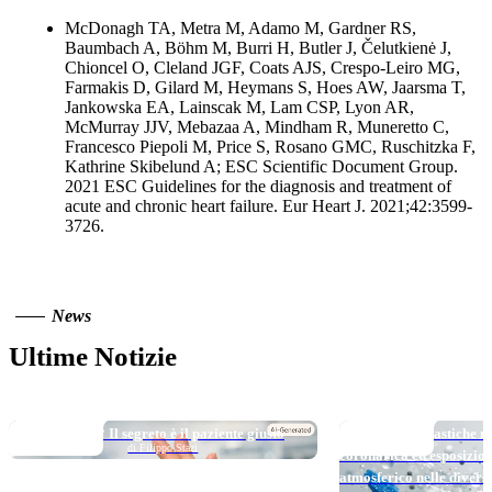
McDonagh TA, Metra M, Adamo M, Gardner RS,
Baumbach A, Böhm M, Burri H, Butler J, Čelutkienė J,
Chioncel O, Cleland JGF, Coats AJS, Crespo-Leiro MG,
Farmakis D, Gilard M, Heymans S, Hoes AW, Jaarsma T,
Jankowska EA, Lainscak M, Lam CSP, Lyon AR,
McMurray JJV, Mebazaa A, Mindham R, Muneretto C,
Francesco Piepoli M, Price S, Rosano GMC, Ruschitzka F,
Kathrine Skibelund A; ESC Scientific Document Group.
2021 ESC Guidelines for the diagnosis and treatment of
acute and chronic heart failure. Eur Heart J. 2021;42:3599-
3726.
News
Ultime Notizie
TOP NEWS
TOP NEWS
Long DAPT…? Il segreto è il paziente giusto
Micro e nanoplastiche ne
di Filippo Stazi
coronarica ed esposizio
atmosferico nelle divers