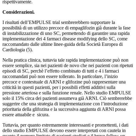
rispettivamente.
Considerazioni.
I risultati dell’EMPULSE trial sembrerebbero supportare la
possibilità di un utilizzo precoce di empaglifozin già durante la fase
di instabilizzazione di uno SC, permettendo di garantire una rapida
implementazione dei 4 farmaci disease modifying dello SC, come
raccomandato dalle ultime linee-guida della Società Europea di
Cardiologia (5).
Nella pratica clinica, tuttavia tale rapida implementazione può non
essere semplice, sia nei pazienti de novo che nei pazienti con ripetuti
episodi di SC, perchè l’effetto combinato di tutti e 4 i farmaci
raccomandati può non essere tollerato. In particolare, l’inizio
precoce e contestuale di ARNI e glifozine può rappresentare una
criticità in questi pazienti, per i possibili effetti additivi sulla
pressione arteriosa e sulla funzione renale. Nello studio EMPULSE
solo il 15% circa dei pazienti assumeva già ARNI. Ciò sembrerebbe
suggerire che una strategia di implementazione con l’introduzione
prioritaria della glifozina e la successiva aggiunta di ARNI possa
essere attuabile e sicura.
Tuttavia, per quanto estremamente interessanti e promettenti, i dati
dello studio EMPULSE devono essere interpretati con cautela in
quanto il numero limitato di pazienti studiati e il breve follow-up