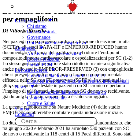
SOSTIENICI
Lo studio EMPULSE: un altro successo
per empaglifozin
La Fondazione
Chi siamo
Di Vittoria Rizzello
La nostra storia
Governance
Nei pazienti con scompenso cardiaco a frazione di eiezione ridotta
Documentazione e trasparenza
(SCFEr), gli studi DAPA-HF e EMPEROR-REDUCED hanno
Congresso
documentato l’efficacia delle glifozine nel ridurre l’end-point
Archivio atti e presentazioni
composito di morte cardiovascolare e ospedalizzazioni per SC (1-2).
Ricerca relazioni
Lo stesso end-point primario è stato ridotto in maniera significativa
Portale ECM
anche nello studio EMPEROR-PRESERVED (3) con empaglifozin,
La nostra ricerca
che si presenta quindi come il primo farmaco con documentata
Il nucleo della ricerca scientifica del CLI
efficacia nello SC con FE preservata (SCFEp). In questi trial le
Clima ed Interclima: studi multicentrici internazionali
glifozine sono state testate in pazienti con SC cronico e pertanto
News
l’impiego di tali farmaci, in pazienti con SC de novo o recidivante,
Le ultime notizie dal mondo cardiologico
già durante la fase intraospedaliera è stato scoraggiato.
Capire per Prevenire
Cuore e Salute
La recente pubblicazione su Nature Medicine (4) dello studio
Stampa
EMPULSE sembrerebbe confutare questa indicazione iniziale.
Contattaci
Lo studio EMPULSE è un trial in doppio cieco, randomizzato, che
tra giugno 2020 e febbraio 2021 ha arruolato 530 pazienti con SC
de novo o recidivante in 118 centri di 15 Paesi differenti. Sono stati