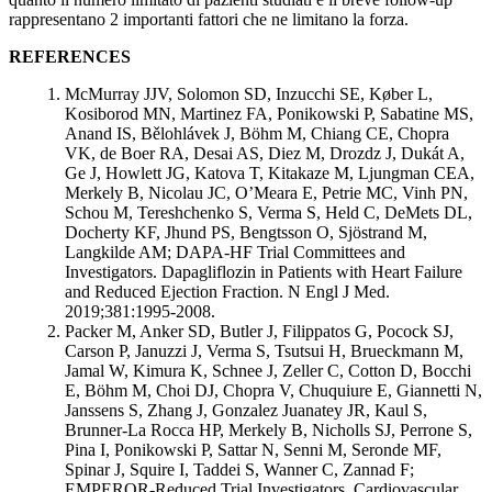
rappresentano 2 importanti fattori che ne limitano la forza.
REFERENCES
McMurray JJV, Solomon SD, Inzucchi SE, Køber L,
Kosiborod MN, Martinez FA, Ponikowski P, Sabatine MS,
Anand IS, Bělohlávek J, Böhm M, Chiang CE, Chopra
VK, de Boer RA, Desai AS, Diez M, Drozdz J, Dukát A,
Ge J, Howlett JG, Katova T, Kitakaze M, Ljungman CEA,
Merkely B, Nicolau JC, O’Meara E, Petrie MC, Vinh PN,
Schou M, Tereshchenko S, Verma S, Held C, DeMets DL,
Docherty KF, Jhund PS, Bengtsson O, Sjöstrand M,
Langkilde AM; DAPA-HF Trial Committees and
Investigators. Dapagliflozin in Patients with Heart Failure
and Reduced Ejection Fraction. N Engl J Med.
2019;381:1995-2008.
Packer M, Anker SD, Butler J, Filippatos G, Pocock SJ,
Carson P, Januzzi J, Verma S, Tsutsui H, Brueckmann M,
Jamal W, Kimura K, Schnee J, Zeller C, Cotton D, Bocchi
E, Böhm M, Choi DJ, Chopra V, Chuquiure E, Giannetti N,
Janssens S, Zhang J, Gonzalez Juanatey JR, Kaul S,
Brunner-La Rocca HP, Merkely B, Nicholls SJ, Perrone S,
Pina I, Ponikowski P, Sattar N, Senni M, Seronde MF,
Spinar J, Squire I, Taddei S, Wanner C, Zannad F;
EMPEROR-Reduced Trial Investigators. Cardiovascular