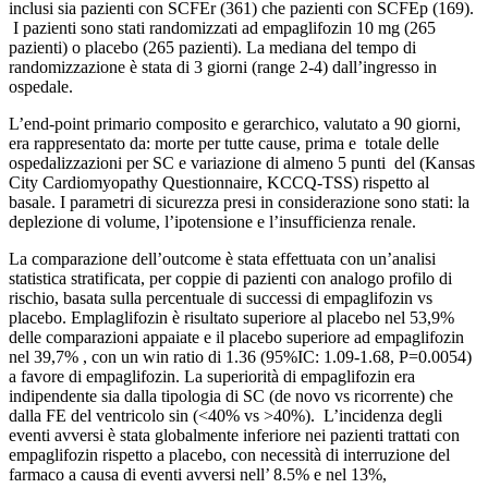
inclusi sia pazienti con SCFEr (361) che pazienti con SCFEp (169).
I pazienti sono stati randomizzati ad empaglifozin 10 mg (265
pazienti) o placebo (265 pazienti). La mediana del tempo di
randomizzazione è stata di 3 giorni (range 2-4) dall’ingresso in
ospedale.
L’end-point primario composito e gerarchico, valutato a 90 giorni,
era rappresentato da: morte per tutte cause, prima e totale delle
ospedalizzazioni per SC e variazione di almeno 5 punti del (Kansas
City Cardiomyopathy Questionnaire, KCCQ-TSS) rispetto al
basale. I parametri di sicurezza presi in considerazione sono stati: la
deplezione di volume, l’ipotensione e l’insufficienza renale.
La comparazione dell’outcome è stata effettuata con un’analisi
statistica stratificata, per coppie di pazienti con analogo profilo di
rischio, basata sulla percentuale di successi di empaglifozin vs
placebo. Emplaglifozin è risultato superiore al placebo nel 53,9%
delle comparazioni appaiate e il placebo superiore ad empaglifozin
nel 39,7% , con un win ratio di 1.36 (95%IC: 1.09-1.68, P=0.0054)
a favore di empaglifozin. La superiorità di empaglifozin era
indipendente sia dalla tipologia di SC (de novo vs ricorrente) che
dalla FE del ventricolo sin (<40% vs >40%). L’incidenza degli
eventi avversi è stata globalmente inferiore nei pazienti trattati con
empaglifozin rispetto a placebo, con necessità di interruzione del
farmaco a causa di eventi avversi nell’ 8.5% e nel 13%,