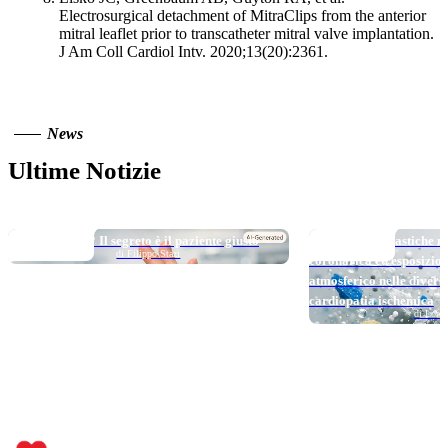
Electrosurgical detachment of MitraClips from the anterior
mitral leaflet prior to transcatheter mitral valve implantation.
J Am Coll Cardiol Intv. 2020;13(20):2361.
News
Ultime Notizie
TOP NEWS
TOP NEWS
Long DAPT…? Il segreto è il paziente giusto
Micro e nanoplastiche ne
di Filippo Stazi
coronarica ed esposizio
atmosferico nelle divers
cardiopatia ischemica
di Loren