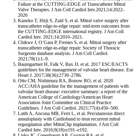
Failure at the CUTTING-EDGE of Transcatheter Mitral
Valve Therapies. J Am Coll Cardiol Intv.2021;14:2022-
2026
Kaneko T, Hirji S, Zaid S, et al. Mitral valve surgery after
transcatheter edge-to-edge repair: mid-term outcomes from
the CUTTING-EDGE international registry. J Am Coll
Cardiol Intv. 2021;14:2010–2021.
Chikwe J, O’Gara P, Fremes S, et al. Mitral surgery after
transcatheter edge-to-edge repair: Society of Thoracic
Surgeons database analysis. J Am Coll Cardiol.
2021;78(1):1–9.
Baumgartner H, Falk V, Bax JJ, et al. 2017 ESC/EACTS
guidelines for the management of valvular heart disease. Eur
Heart J. 2017;38(36):2739–2786.
Otto CM, Nishimura RA, Bonow RO, et al. 2020
ACC/AHA guideline for the management of patients with
valvular heart disease: executive summary: a report of the
American College of Cardiology/American Heart
Association Joint Committee on Clinical Practice
Guidelines. J Am Coll Cardiol. 2021;77(4):450–500.
Latib A, Ancona MB, Ferri L, et al. Percutaneous direct
annuloplasty with Cardioband to treat recurrent mitral
regurgitation after MitraClip implantation. J Am Coll
Cardiol Intv. 2016;9(18):e191–e192.
Lisko JC, Greenbaum AB, Guyton RA, et al.