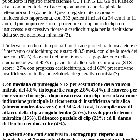
pubblicato il registro internazionale CUTTING-EDGE da Kaneko
et al. con un editoriale di accompagnamento che ricapitola la
letteratura sull’argomento. Questo registro internazionale
multicentrico rappresenta, con 332 pazienti inclusi da 34 centri in 11
anni, il più ampio registro di procedure di impianto di clip con
insuccesso e successivo ricorso a cardiochirurgia per la risoluzione
della severa patologia mitralica (3).
L’intervallo medio di tempo tra l’inefficace procedura transcatetere e
l’intervento cardiochirurgico è stato di 3.5 mesi, con oltre la metà dei
pazienti (62%) ricoverati nei primi 6 mesi. La popolazione dello
studio includeva il 45% di pazienti ad alto rischio chirurgico (STS
score), 27% con pregressa cardiochirurgia, ed il 60% presentavano
insufficienza mitralica ad eziologia degenerativa o mista (3).
Con mediana di punteggio STS per sostituzione della valvola
mitrale del 4.8% (intequartile range 2.8%-8.4%), il ricovero per
correzione chirurgica dopo insuccesso con clip presentava come
indicazione principale la ricorrenza di insufficienza mitralica
(almeno moderato-severa) nel 34% dei casi, la complicanza di
attacco della clip a singolo lembo (25%), lo sviluppo di stenosi
mitralica (15%), il distacco parziale di clip (22%) ed il danno
del lembo o endocardite (4%).
I pazienti sono stati suddivisi in 3 sottogruppi rispetto alla
tempistica dell’intervento chirurgico, ovvero procedura abortita