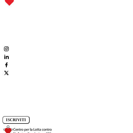
Metti il cuore dove conta.
Fai parte anche tu della nostra community:
condividi, commenta, segui la prevenzione ogni giorno.
Iscriviti alla newsletter e rimani aggiornato sui progressi della
ricerca.
ISCRIVITI