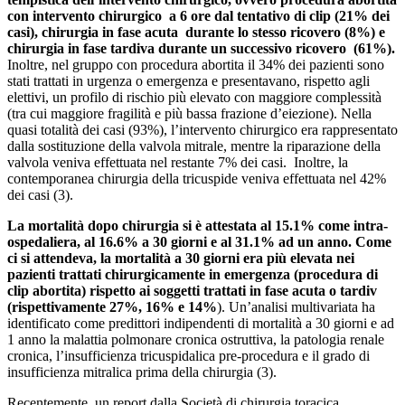
con intervento chirurgico a 6 ore dal tentativo di clip (21% dei
casi), chirurgia in fase acuta durante lo stesso ricovero (8%) e
chirurgia in fase tardiva durante un successivo ricovero (61%).
Inoltre, nel gruppo con procedura abortita il 34% dei pazienti sono
stati trattati in urgenza o emergenza e presentavano, rispetto agli
elettivi, un profilo di rischio più elevato con maggiore complessità
(tra cui maggiore fragilità e più bassa frazione d’eiezione). Nella
quasi totalità dei casi (93%), l’intervento chirurgico era rappresentato
dalla sostituzione della valvola mitrale, mentre la riparazione della
valvola veniva effettuata nel restante 7% dei casi. Inoltre, la
contemporanea chirurgia della tricuspide veniva effettuata nel 42%
dei casi (3).
La mortalità dopo chirurgia si è attestata al 15.1% come intra-
ospedaliera, al 16.6% a 30 giorni e al 31.1% ad un anno. Come
ci si attendeva, la mortalità a 30 giorni era più elevata nei
pazienti trattati chirurgicamente in emergenza (procedura di
clip abortita) rispetto ai soggetti trattati in fase acuta o tardiv
(rispettivamente 27%, 16% e 14%
). Un’analisi multivariata ha
identificato come predittori indipendenti di mortalità a 30 giorni e ad
1 anno la malattia polmonare cronica ostruttiva, la patologia renale
cronica, l’insufficienza tricuspidalica pre-procedura e il grado di
insufficienza mitralica prima della chirurgia (3).
Recentemente, un report dalla Società di chirurgia toracica