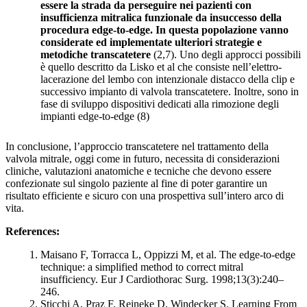
essere la strada da perseguire nei pazienti con
insufficienza mitralica funzionale da insuccesso della
procedura edge-to-edge. In questa popolazione vanno
considerate ed implementate ulteriori strategie e
metodiche transcatetere
(2,7). Uno degli approcci possibili
è quello descritto da Lisko et al che consiste nell’elettro-
lacerazione del lembo con intenzionale distacco della clip e
successivo impianto di valvola transcatetere. Inoltre, sono in
fase di sviluppo dispositivi dedicati alla rimozione degli
impianti edge-to-edge (8)
In conclusione, l’approccio transcatetere nel trattamento della
valvola mitrale, oggi come in futuro, necessita di considerazioni
cliniche, valutazioni anatomiche e tecniche che devono essere
confezionate sul singolo paziente al fine di poter garantire un
risultato efficiente e sicuro con una prospettiva sull’intero arco di
vita.
References:
Maisano F, Torracca L, Oppizzi M, et al. The edge-to-edge
technique: a simplified method to correct mitral
insufficiency. Eur J Cardiothorac Surg. 1998;13(3):240–
246.
Sticchi A, Praz F, Reineke D, Windecker S. Learning From