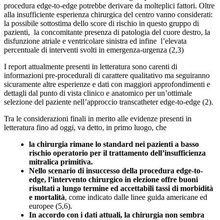
procedura edge-to-edge potrebbe derivare da molteplici fattori. Oltre
alla insufficiente esperienza chirurgica del centro vanno considerati:
la possibile sottostima dello score di rischio in questo gruppo di
pazienti, la concomitante presenza di patologia del cuore destro, la
disfunzione atriale e ventricolare sinistra ed infine l’elevata
percentuale di interventi svolti in emergenza-urgenza (2,3)
I report attualmente presenti in letteratura sono carenti di
informazioni pre-procedurali di carattere qualitativo ma seguiranno
sicuramente altre esperienze e dati con maggiori approfondimenti e
dettagli dal punto di vista clinico e anatomico per un’ottimale
selezione del paziente nell’approccio transcatheter edge-to-edge (2).
Tra le considerazioni finali in merito alle evidenze presenti in
letteratura fino ad oggi, va detto, in primo luogo, che
la chirurgia rimane lo standard nei pazienti a basso
rischio operatorio per il trattamento dell’insufficienza
mitralica primitiva.
Nello scenario di insuccesso della procedura edge-to-
edge, l’intervento chirurgico in elezione offre buoni
risultati a lungo termine ed accettabili tassi di morbidità
e mortalità
, come indicato dalle linee guida americane ed
europee (5,6).
In accordo con i dati attuali, la chirurgia non sembra