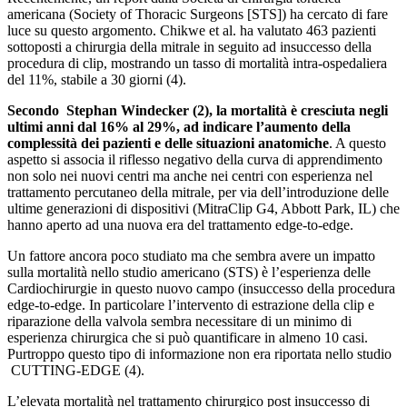
americana (Society of Thoracic Surgeons [STS]) ha cercato di fare
luce su questo argomento. Chikwe et al. ha valutato 463 pazienti
sottoposti a chirurgia della mitrale in seguito ad insuccesso della
procedura di clip, mostrando un tasso di mortalità intra-ospedaliera
del 11%, stabile a 30 giorni (4).
Secondo Stephan Windecker (2), la mortalità è cresciuta negli
ultimi anni dal 16% al 29%, ad indicare l’aumento della
complessità dei pazienti e delle situazioni anatomiche
. A questo
aspetto si associa il riflesso negativo della curva di apprendimento
non solo nei nuovi centri ma anche nei centri con esperienza nel
trattamento percutaneo della mitrale, per via dell’introduzione delle
ultime generazioni di dispositivi (MitraClip G4, Abbott Park, IL) che
hanno aperto ad una nuova era del trattamento edge-to-edge.
Un fattore ancora poco studiato ma che sembra avere un impatto
sulla mortalità nello studio americano (STS) è l’esperienza delle
Cardiochirurgie in questo nuovo campo (insuccesso della procedura
edge-to-edge. In particolare l’intervento di estrazione della clip e
riparazione della valvola sembra necessitare di un minimo di
esperienza chirurgica che si può quantificare in almeno 10 casi.
Purtroppo questo tipo di informazione non era riportata nello studio
CUTTING-EDGE (4).
L’elevata mortalità nel trattamento chirurgico post insuccesso di