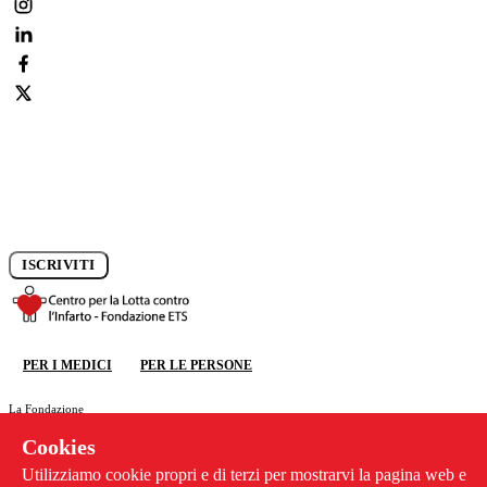
Iscriviti alla newsletter e rimani aggiornato sui progressi della
ricerca.
ISCRIVITI
DONA ORA
PER I MEDICI
PER LE PERSONE
DONA ORA
La Fondazione
Ricerca
Cookies
Congresso CCC
News
Utilizziamo cookie propri e di terzi per mostrarvi la pagina web e
Previeni l'infarto