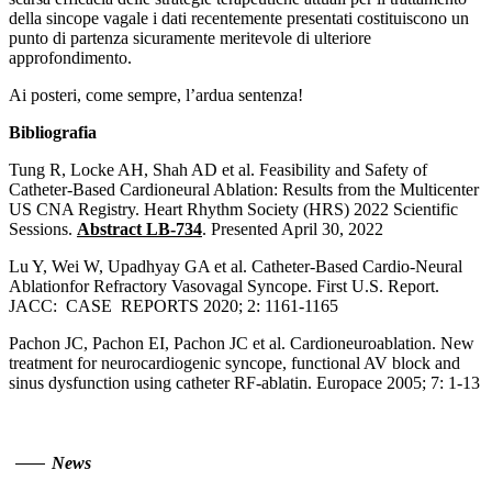
della sincope vagale i dati recentemente presentati costituiscono un
punto di partenza sicuramente meritevole di ulteriore
approfondimento.
Ai posteri, come sempre, l’ardua sentenza!
Bibliografia
Tung R, Locke AH, Shah AD et al. Feasibility and Safety of
Catheter-Based Cardioneural Ablation: Results from the Multicenter
US CNA Registry. Heart Rhythm Society (HRS) 2022 Scientific
Sessions.
Abstract LB-734
. Presented April 30, 2022
Lu Y, Wei W, Upadhyay GA et al. Catheter-Based Cardio-Neural
Ablationfor Refractory Vasovagal Syncope. First U.S. Report.
JACC: CASE REPORTS 2020; 2: 1161-1165
Pachon JC, Pachon EI, Pachon JC et al. Cardioneuroablation. New
treatment for neurocardiogenic syncope, functional AV block and
sinus dysfunction using catheter RF-ablatin. Europace 2005; 7: 1-13
News