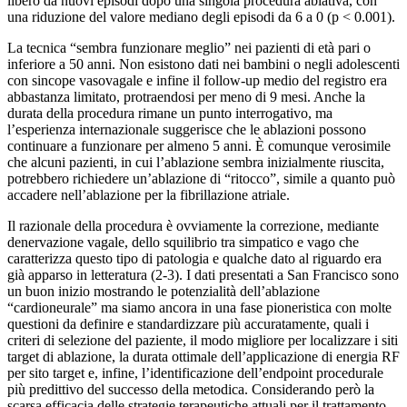
libero da nuovi episodi dopo una singola procedura ablativa, con
una riduzione del valore mediano degli episodi da 6 a 0 (p < 0.001).
La tecnica “sembra funzionare meglio” nei pazienti di età pari o
inferiore a 50 anni. Non esistono dati nei bambini o negli adolescenti
con sincope vasovagale e infine il follow-up medio del registro era
abbastanza limitato, protraendosi per meno di 9 mesi. Anche la
durata della procedura rimane un punto interrogativo, ma
l’esperienza internazionale suggerisce che le ablazioni possono
continuare a funzionare per almeno 5 anni. È comunque verosimile
che alcuni pazienti, in cui l’ablazione sembra inizialmente riuscita,
potrebbero richiedere un’ablazione di “ritocco”, simile a quanto può
accadere nell’ablazione per la fibrillazione atriale.
Il razionale della procedura è ovviamente la correzione, mediante
denervazione vagale, dello squilibrio tra simpatico e vago che
caratterizza questo tipo di patologia e qualche dato al riguardo era
già apparso in letteratura (2-3). I dati presentati a San Francisco sono
un buon inizio mostrando le potenzialità dell’ablazione
“cardioneurale” ma siamo ancora in una fase pioneristica con molte
questioni da definire e standardizzare più accuratamente, quali i
criteri di selezione del paziente, il modo migliore per localizzare i siti
target di ablazione, la durata ottimale dell’applicazione di energia RF
per sito target e, infine, l’identificazione dell’endpoint procedurale
più predittivo del successo della metodica. Considerando però la
scarsa efficacia delle strategie terapeutiche attuali per il trattamento