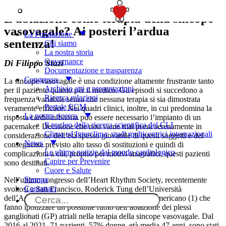
SOSTIENICI
L’ablazione come terapia della sincope
vasovagale? Ai posteri l’ardua
La Fondazione
sentenza!
Chi siamo
La nostra storia
Governance
Di Filippo Stazi
Documentazione e trasparenza
Congresso
La sincope vasovagale è una condizione altamente frustrante tanto
Archivio atti e presentazioni
per il paziente quanto per il medico. Gli episodi si succedono a
Ricerca relazioni
frequenza variabile senza che nessuna terapia si sia dimostrata
Portale ECM
veramente efficace. Nei quadri clinici, inoltre, in cui predomina la
La nostra ricerca
risposta cardioinibitoria può essere necessario l’impianto di un
Il nucleo della ricerca scientifica del CLI
pacemaker. Decisione che non viene mai presa serenamente in
Clima ed Interclima: studi multicentrici internazionali
considerazione dell’età spesso giovanile di questi soggetti e del
News
conseguente previsto alto tasso di sostituzioni e quindi di
Le ultime notizie dal mondo cardiologico
complicazioni a cui, proprio per motivi anagrafici, questi pazienti
Capire per Prevenire
sono destinati.
Cuore e Salute
Stampa
Nell’ultimo congresso dell’Heart Rhythm Society, recentemente
Contattaci
svoltosi a San Francisco, Roderick Tung dell’Università
dell’Arizona, ha presentato i dati di un registro americano (1) che
fanno ipotizzare un possibile ruolo dell’ablazione dei plessi
ganglionati (GP) atriali nella terapia della sincope vasovagale. Dal
2016 al 2021, 71 pazienti, 57% donne, età media 47 anni, sono stati