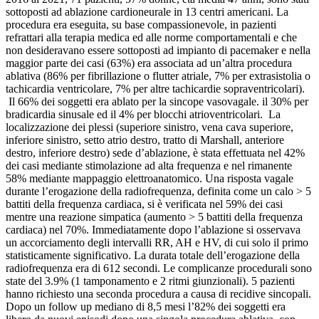
sottoposti ad ablazione cardioneurale in 13 centri americani. La
procedura era eseguita, su base compassionevole, in pazienti
refrattari alla terapia medica ed alle norme comportamentali e che
non desideravano essere sottoposti ad impianto di pacemaker e nella
maggior parte dei casi (63%) era associata ad un’altra procedura
ablativa (86% per fibrillazione o flutter atriale, 7% per extrasistolia o
tachicardia ventricolare, 7% per altre tachicardie sopraventricolari).
Il 66% dei soggetti era ablato per la sincope vasovagale. il 30% per
bradicardia sinusale ed il 4% per blocchi atrioventricolari. La
localizzazione dei plessi (superiore sinistro, vena cava superiore,
inferiore sinistro, setto atrio destro, tratto di Marshall, anteriore
destro, inferiore destro) sede d’ablazione, è stata effettuata nel 42%
dei casi mediante stimolazione ad alta frequenza e nel rimanente
58% mediante mappaggio elettroanatomico. Una risposta vagale
durante l’erogazione della radiofrequenza, definita come un calo > 5
battiti della frequenza cardiaca, si è verificata nel 59% dei casi
mentre una reazione simpatica (aumento > 5 battiti della frequenza
cardiaca) nel 70%. Immediatamente dopo l’ablazione si osservava
un accorciamento degli intervalli RR, AH e HV, di cui solo il primo
statisticamente significativo. La durata totale dell’erogazione della
radiofrequenza era di 612 secondi. Le complicanze procedurali sono
state del 3.9% (1 tamponamento e 2 ritmi giunzionali). 5 pazienti
hanno richiesto una seconda procedura a causa di recidive sincopali.
Dopo un follow up mediano di 8,5 mesi l’82% dei soggetti era