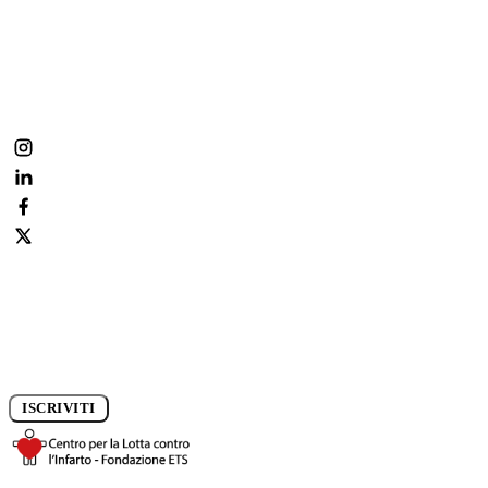
Metti il cuore dove conta.
Fai parte anche tu della nostra community:
condividi, commenta, segui la prevenzione ogni giorno.
Iscriviti alla newsletter e rimani aggiornato sui progressi della
ricerca.
ISCRIVITI
DONA ORA