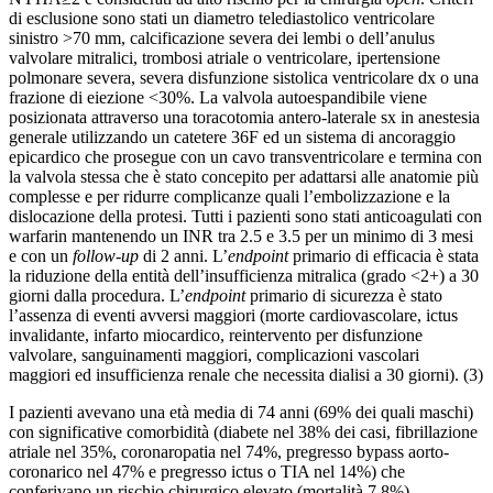
di esclusione sono stati un diametro telediastolico ventricolare
sinistro >70 mm, calcificazione severa dei lembi o dell’anulus
valvolare mitralici, trombosi atriale o ventricolare, ipertensione
polmonare severa, severa disfunzione sistolica ventricolare dx o una
frazione di eiezione <30%. La valvola autoespandibile viene
posizionata attraverso una toracotomia antero-laterale sx in anestesia
generale utilizzando un catetere 36F ed un sistema di ancoraggio
epicardico che prosegue con un cavo transventricolare e termina con
la valvola stessa che è stato concepito per adattarsi alle anatomie più
complesse e per ridurre complicanze quali l’embolizzazione e la
dislocazione della protesi. Tutti i pazienti sono stati anticoagulati con
warfarin mantenendo un INR tra 2.5 e 3.5 per un minimo di 3 mesi
e con un
follow-up
di 2 anni. L’
endpoint
primario di efficacia è stata
la riduzione della entità dell’insufficienza mitralica (grado <2+) a 30
giorni dalla procedura. L’
endpoint
primario di sicurezza è stato
l’assenza di eventi avversi maggiori (morte cardiovascolare, ictus
invalidante, infarto miocardico, reintervento per disfunzione
valvolare, sanguinamenti maggiori, complicazioni vascolari
maggiori ed insufficienza renale che necessita dialisi a 30 giorni). (3)
I pazienti avevano una età media di 74 anni (69% dei quali maschi)
con significative comorbidità (diabete nel 38% dei casi, fibrillazione
atriale nel 35%, coronaropatia nel 74%, pregresso bypass aorto-
coronarico nel 47% e pregresso ictus o TIA nel 14%) che
conferivano un rischio chirurgico elevato (mortalità 7.8%).