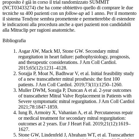
proposito è già in corso il trial randomizzato SUMMIT
(NCT03433274) che ha come obbiettivo quello di comprare le due
tecniche su 400 pazienti con un
follow-up
ad 1 anno. Per il momento
il sistema Tendyne sembra promettente e permetterebbe di estendere
le indicazioni alla procedura anche a quei pazienti non candidabili
alla Mitraclip per ragioni anatomiche.
Bibliografia
Asgar AW, Mack MJ, Stone GW. Secondary mitral
regurgitation in heart failure: pathophysiology, prognosis,
and therapeutic considerations. J Am Coll Cardiol.
2015;65(12):1231–4128.
Sorajja P, Moat N, Badhwar V, et al. Initial feasibility study
of a new transcatheter mitral prosthesis: the ﬁrst 100
patients. J Am Coll Cardiol. 2019;73(11):1250–1260.
Muller DWM, Sorajja P, Duncan A et al. 2-year outcomes
of transcatheter Mitral Valve Replacement in Patients with
Severe symptomatic mitral regurgitation. J Am Coll Cardiol
2021;78:1847-1859.
Iung B, Armoiry X, Vahanian A, et al. Percutaneous repair
or medical treatment for secondary mitral regurgitation:
outcomes at 2 years. Eur J Heart Fail. 2019;21(12):1619–
1627.
Stone GW, Lindenfeld J, Abraham WT, et al. Transcatheter