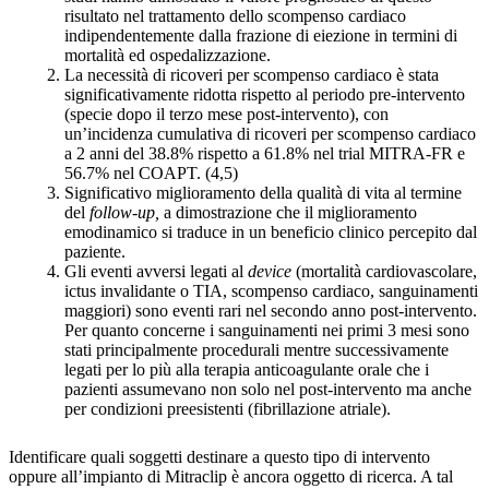
risultato nel trattamento dello scompenso cardiaco
indipendentemente dalla frazione di eiezione in termini di
mortalità ed ospedalizzazione.
La necessità di ricoveri per scompenso cardiaco è stata
significativamente ridotta rispetto al periodo pre-intervento
(specie dopo il terzo mese post-intervento), con
un’incidenza cumulativa di ricoveri per scompenso cardiaco
a 2 anni del 38.8% rispetto a 61.8% nel trial MITRA-FR e
56.7% nel COAPT. (4,5)
Significativo miglioramento della qualità di vita al termine
del
follow-up,
a dimostrazione che il miglioramento
emodinamico si traduce in un beneficio clinico percepito dal
paziente.
Gli eventi avversi legati al
device
(mortalità cardiovascolare,
ictus invalidante o TIA, scompenso cardiaco, sanguinamenti
maggiori) sono eventi rari nel secondo anno post-intervento.
Per quanto concerne i sanguinamenti nei primi 3 mesi sono
stati principalmente procedurali mentre successivamente
legati per lo più alla terapia anticoagulante orale che i
pazienti assumevano non solo nel post-intervento ma anche
per condizioni preesistenti (fibrillazione atriale).
Identificare quali soggetti destinare a questo tipo di intervento
oppure all’impianto di Mitraclip è ancora oggetto di ricerca. A tal