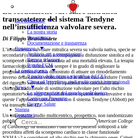
SOSTIENICI
La sostituzione valvolare mitralica
transcatetere del sistema Tendyne
La Fondazione
nell’insufficienza valvolare severa.
Chi siamo
La nostra storia
Governance
Di Filippo Brandimarte
Documentazione e trasparenza
Congresso
L’insufficienza valvolare mitralica severa su valvola nativa, specie se
Archivio atti e presentazioni
secondaria (o funzionale) accompagnata a disfunzione sistolica ed a
Ricerca relazioni
scompenso cardiaco, è associata ad una mortalità elevata. La terapia
Portale ECM
farmacologica, infatti, non sempre è in grado di migliorare la
La nostra ricerca
prognosi sebbene abbia dimostrato di attuare un rimodellamento
Il nucleo della ricerca scientifica del CLI
inverso della camera ventricolare ed in alcuni casi di ridurre l’entità
Clima ed Interclima: studi multicentrici internazionali
del rigurgito valvolare. (1) Per i pazienti non candidabili alla
News
chirurgia tradizionale di sostituzione valvolare per l’alto rischio
Le ultime notizie dal mondo cardiologico
operatorio sono oggi disponibili nuove opzioni meno invasive e tra
Capire per Prevenire
queste l’approccio transcatetere con il sistema Tendyne (Abbott) per
Cuore e Salute
via transapicale. (2)
Stampa
Contattaci
Un interessante studio multicentrico, prospettico, non randomizzato
pubblicato sull’ultimo numero del
Journal of the American College
of Cardiology
ha analizzato i dati di 100 pazienti sottoposti a tale
procedura affetti da scompenso cardiaco in classe funzionale
NYHA≥2 e considerati ad alto rischio per la chirurgia
open
. Criteri