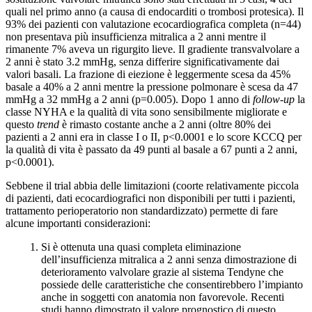
quali nel primo anno (a causa di endocarditi o trombosi protesica). Il
93% dei pazienti con valutazione ecocardiografica completa (n=44)
non presentava più insufficienza mitralica a 2 anni mentre il
rimanente 7% aveva un rigurgito lieve. Il gradiente transvalvolare a
2 anni è stato 3.2 mmHg, senza differire significativamente dai
valori basali. La frazione di eiezione è leggermente scesa da 45%
basale a 40% a 2 anni mentre la pressione polmonare è scesa da 47
mmHg a 32 mmHg a 2 anni (p=0.005). Dopo 1 anno di
follow-up
la
classe NYHA e la qualità di vita sono sensibilmente migliorate e
questo
trend
è rimasto costante anche a 2 anni (oltre 80% dei
pazienti a 2 anni era in classe I o II, p<0.0001 e lo score KCCQ per
la qualità di vita è passato da 49 punti al basale a 67 punti a 2 anni,
p<0.0001).
Sebbene il trial abbia delle limitazioni (coorte relativamente piccola
di pazienti, dati ecocardiografici non disponibili per tutti i pazienti,
trattamento perioperatorio non standardizzato) permette di fare
alcune importanti considerazioni:
Si è ottenuta una quasi completa eliminazione
dell’insufficienza mitralica a 2 anni senza dimostrazione di
deterioramento valvolare grazie al sistema Tendyne che
possiede delle caratteristiche che consentirebbero l’impianto
anche in soggetti con anatomia non favorevole. Recenti
studi hanno dimostrato il valore prognostico di questo