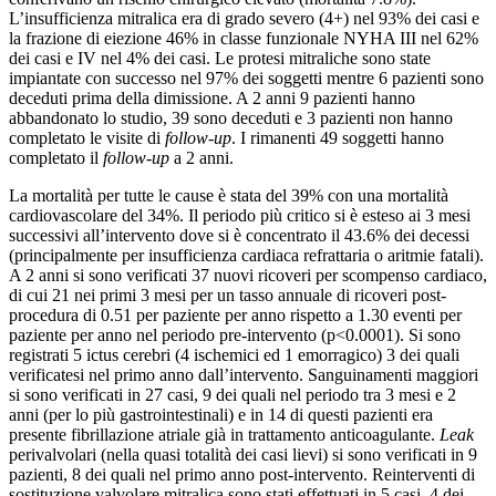
L’insufficienza mitralica era di grado severo (4+) nel 93% dei casi e
la frazione di eiezione 46% in classe funzionale NYHA III nel 62%
dei casi e IV nel 4% dei casi. Le protesi mitraliche sono state
impiantate con successo nel 97% dei soggetti mentre 6 pazienti sono
deceduti prima della dimissione. A 2 anni 9 pazienti hanno
abbandonato lo studio, 39 sono deceduti e 3 pazienti non hanno
completato le visite di
follow-up
. I rimanenti 49 soggetti hanno
completato il
follow-up
a 2 anni.
La mortalità per tutte le cause è stata del 39% con una mortalità
cardiovascolare del 34%. Il periodo più critico si è esteso ai 3 mesi
successivi all’intervento dove si è concentrato il 43.6% dei decessi
(principalmente per insufficienza cardiaca refrattaria o aritmie fatali).
A 2 anni si sono verificati 37 nuovi ricoveri per scompenso cardiaco,
di cui 21 nei primi 3 mesi per un tasso annuale di ricoveri post-
procedura di 0.51 per paziente per anno rispetto a 1.30 eventi per
paziente per anno nel periodo pre-intervento (p<0.0001). Si sono
registrati 5 ictus cerebri (4 ischemici ed 1 emorragico) 3 dei quali
verificatesi nel primo anno dall’intervento. Sanguinamenti maggiori
si sono verificati in 27 casi, 9 dei quali nel periodo tra 3 mesi e 2
anni (per lo più gastrointestinali) e in 14 di questi pazienti era
presente fibrillazione atriale già in trattamento anticoagulante.
Leak
perivalvolari (nella quasi totalità dei casi lievi) si sono verificati in 9
pazienti, 8 dei quali nel primo anno post-intervento. Reinterventi di
sostituzione valvolare mitralica sono stati effettuati in 5 casi, 4 dei