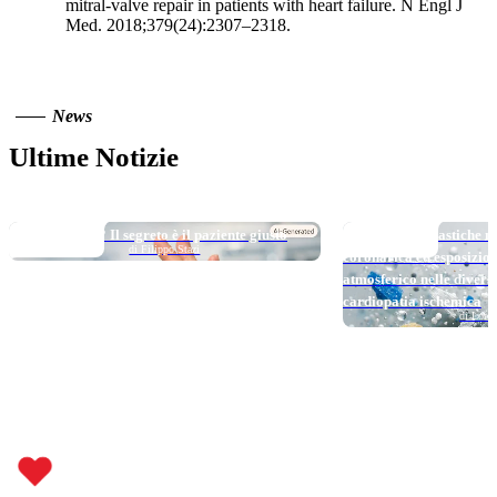
mitral-valve repair in patients with heart failure. N Engl J
Med. 2018;379(24):2307–2318.
News
Ultime Notizie
TOP NEWS
TOP NEWS
Long DAPT…? Il segreto è il paziente giusto
Micro e nanoplastiche ne
di Filippo Stazi
coronarica ed esposizio
atmosferico nelle divers
cardiopatia ischemica
di Loren