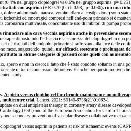
nt (0.4% nel gruppo clopidogrel vs 0.6% nel gruppo aspirina, p= 0.251) 
i trattati con aspirina
(HR 0.70 [0.51–0.98]; p=0.036
), con una ridu
sia, dolore addominale, nausea, vomito, diarrea, costipazione) sono st
nti ischemici ed emorragici compresi nell’end-point primario si è mante
tia coronarica multivasale, concomitante uso di inibitori di pompa proto
 rinunciare alla cara vecchia aspirina anche in prevenzione secon
noterapie dimostrando l’efficacia e la sicurezza del clopidogrel in una
cacia. I risultati dell’endpoint primario si rafforzano alla luce delle co
nono mese, suggerendo, quindi,
un’efficacia sostenuta e prolungata d
prattutto in alcune categorie di pazienti come quelli con aumentato
udio, aperto e non in cieco; il fatto che è stato condotto soltanto in una 
n consente di trarre conclusioni definitive. È anche per questo motivo che
ented study.
s.
Aspirin versus clopidogrel for chronic maintenance monother
 multicentre trial.
Lancet. 2021: S0140-6736(21)01063-1
ate on dual antiplatelet therapy in coronary artery disease developed i
of Cardiology (ESC) and of the European Association for Cardio-Thora
ry and secondary prevention of vascular disease: collaborative meta-anal
lopidogrel versus aspirin in patients at risk of ischaemic events (CA