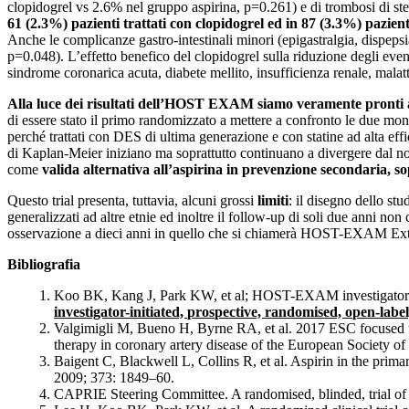
clopidogrel vs 2.6% nel gruppo aspirina, p=0.261) e di trombosi di ste
61 (2.3%) pazienti trattati con clopidogrel ed in 87 (3.3%) pazient
Anche le complicanze gastro-intestinali minori (epigastralgia, dispep
p=0.048). L’effetto benefico del clopidogrel sulla riduzione degli eve
sindrome coronarica acuta, diabete mellito, insufficienza renale, malat
Alla luce dei risultati dell’HOST EXAM siamo veramente pronti a
di essere stato il primo randomizzato a mettere a confronto le due mo
perché trattati con DES di ultima generazione e con statine ad alta effi
di Kaplan-Meier iniziano ma soprattutto continuano a divergere dal 
come
valida alternativa all’aspirina in prevenzione secondaria,
so
Questo trial presenta, tuttavia, alcuni grossi
limiti
: il disegno dello st
generalizzati ad altre etnie ed inoltre il follow-up di soli due anni no
osservazione a dieci anni in quello che si chiamerà HOST-EXAM Ext
Bibliografia
Koo BK, Kang J, Park KW, et al; HOST-EXAM investigator
investigator-initiated, prospective, randomised, open-label,
Valgimigli M, Bueno H, Byrne RA, et al. 2017 ESC focused upd
therapy in coronary artery disease of the European Society 
Baigent C, Blackwell L, Collins R, et al. Aspirin in the prima
2009; 373: 1849–60.
CAPRIE Steering Committee. A randomised, blinded, trial of c