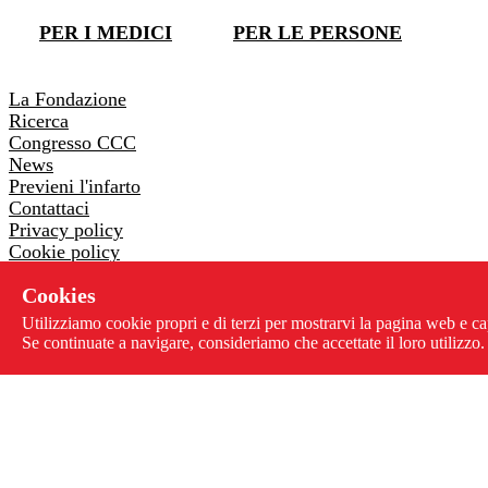
PER I MEDICI
PER LE PERSONE
DONA ORA
La Fondazione
Ricerca
Congresso CCC
News
Previeni l'infarto
Contattaci
Privacy policy
Cookie policy
Whistleblowing
Cookies
Via Pontremoli 26 - 00182 Roma
Utilizziamo cookie propri e di terzi per mostrarvi la pagina web e ca
06 3218205
-
06 3230178
Se continuate a navigare, consideriamo che accettate il loro utilizzo.
info@centrolottainfarto.it
Fax: 06 3221068