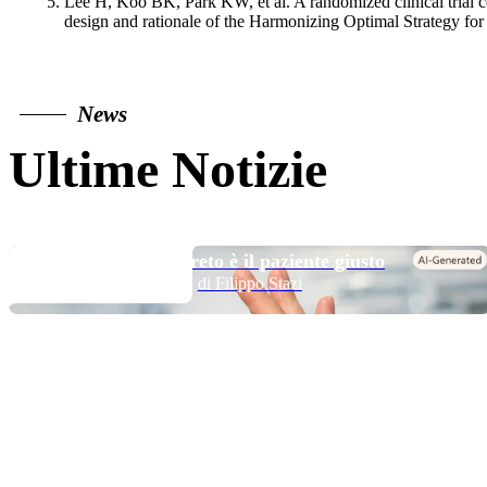
Lee H, Koo BK, Park KW, et al. A randomized clinical trial co
design and rationale of the Harmonizing Optimal Strategy f
News
Ultime Notizie
TOP NEWS
Long DAPT…? Il segreto è il paziente giusto
di Filippo Stazi