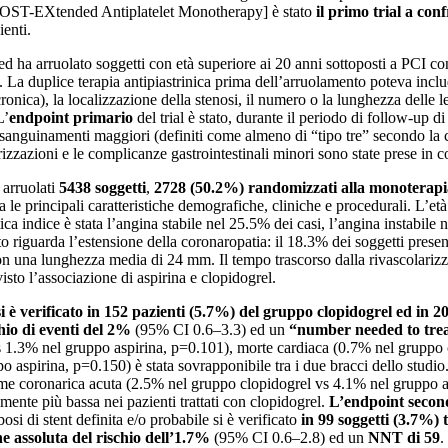
OST-EXtended Antiplatelet Monotherapy] è stato
il primo trial a con
ienti.
ed ha arruolato soggetti con età superiore ai 20 anni sottoposti a PCI c
a duplice terapia antipiastrinica prima dell’arruolamento poteva include
onica), la localizzazione della stenosi, il numero o la lunghezza delle lesi
L’
endpoint primario
del trial è stato, durante il periodo di follow-up d
 e sanguinamenti maggiori (definiti come almeno di “tipo tre” secondo
rizzazioni e le complicanze gastrointestinali minori sono state prese in
 arruolati
5438 soggetti
,
2728 (50.2%) randomizzati alla monoterapi
le principali caratteristiche demografiche, cliniche e procedurali. L’età m
a indice è stata l’angina stabile nel 25.5% dei casi, l’angina instabile 
 riguarda l’estensione della coronaropatia: il 18.3% dei soggetti prese
on una lunghezza media di 24 mm. Il tempo trascorso dalla rivascolarizza
isto l’associazione di aspirina e clopidogrel.
i è verificato in 152 pazienti (5.7%) del gruppo clopidogrel ed in 
hio di eventi del 2%
(95% CI 0.6–3.3) ed un
“number needed to trea
vs 1.3% nel gruppo aspirina, p=0.101), morte cardiaca (0.7% nel gruppo 
aspirina, p=0.150) è stata sovrapponibile tra i due bracci dello studio.
ome coronarica acuta (2.5% nel gruppo clopidogrel vs 4.1% nel gruppo 
mente più bassa nei pazienti trattati con clopidogrel.
L’endpoint secon
si di stent definita e/o probabile si è verificato
in 99 soggetti (3.7%) 
e assoluta del rischio dell’1.7%
(95% CI 0.6–2.8) ed un
NNT di 59
.