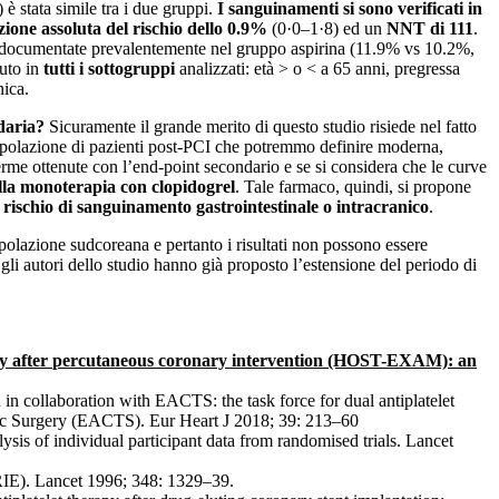
è stata simile tra i due gruppi.
I sanguinamenti si sono verificati in
zione assoluta del rischio dello 0.9%
(0·0–1·8) ed un
NNT di 111
.
ate documentate prevalentemente nel gruppo aspirina (11.9% vs 10.2%,
nuto in
tutti i sottogruppi
analizzati: età > o < a 65 anni, pregressa
nica.
daria?
Sicuramente il grande merito di questo studio risiede nel fatto
 popolazione di pazienti post-PCI che potremmo definire moderna,
nferme ottenute con l’end-point secondario e se si considera che le curve
ella monoterapia con clopidogrel
. Tale farmaco, quindi, si propone
 rischio di sanguinamento gastrointestinale o intracranico
.
popolazione sudcoreana e pertanto i risultati non possono essere
 gli autori dello studio hanno già proposto l’estensione del periodo di
apy after percutaneous coronary intervention (HOST-EXAM): an
n collaboration with EACTS: the task force for dual antiplatelet
cic Surgery (EACTS). Eur Heart J 2018; 39: 213–60
ysis of individual participant data from randomised trials. Lancet
PRIE). Lancet 1996; 348: 1329–39.