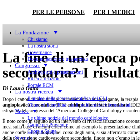
PER LE PERSONE
PER I MEDICI
Top News
La Fondazione
Chi siamo
La nostra storia
La fine di un’epoca p
Governance
Documentazione e trasparenza
Congresso
secondaria? I risul
Archivio atti e presentazioni
Ricerca relazioni
Portale ECM
Di Laura Gatto
La nostra ricerca
Il nucleo della ricerca scientifica del CLI
Dopo i canonici mesi di duplice trattamento antiaggregante, la terap
Clima ed Interclima: studi multicentrici internazionali
angioplastica coronarica
(PCI)
ed impianto di stent medicato
(DES)
edizione del congresso dell’American College of Cardiology e contempo
News
Le ultime notizie dal mondo cardiologico
È noto come in seguito ad un intervento di rivascolarizzazione coronar
Capire per Prevenire
mesi sulla base di alcuni criteri come ad esempio la presentazione clini
Cuore e Salute
anche come il clopidogrel, nel corso degli anni, si sia affermato come val
Stampa
della prevenzione cardiovascolare secondaria, finora non c’erano in let