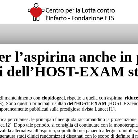
er l’aspirina anche in
tati dell’HOST-EXAM s
ia di mantenimento con
clopidogrel
, rispetto a quella con aspirina,
riduce
. Sono questi i principali risultati
dell’HOST-EXAM
[HOST-EXtended 
raneamente pubblicati sulla prestigiosa rivista Lancet [1].
ica percutanea, le principali linee guida raccomandino la prosecuzione d
ca [2]. Dopo tale periodo, si consiglia di continuare con la monoterapia 
ida alternativa all’aspirina, soprattutto nei pazienti allergici o intoller
teratura studi clinici randomizzati disegnati con lo scopo di definire il