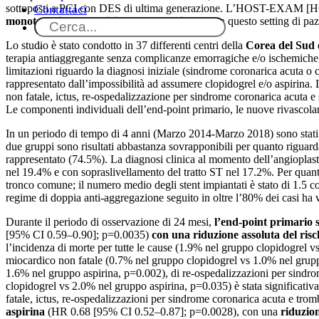
Contattaci
sottoposti a PCI con DES di ultima generazione. L’HOST-EXAM [H
monoterapia con aspirina o con clopidogrel
in questo setting di paz
Lo studio è stato condotto in 37 differenti centri della
Corea del Sud
terapia antiaggregante senza complicanze emorragiche e/o ischemiche. L
limitazioni riguardo la diagnosi iniziale (sindrome coronarica acuta o cr
rappresentato dall’impossibilità ad assumere clopidogrel e/o aspirina. 
non fatale, ictus, re-ospedalizzazione per sindrome coronarica acuta
Le componenti individuali dell’end-point primario, le nuove rivascola
In un periodo di tempo di 4 anni (Marzo 2014-Marzo 2018) sono stati
due gruppi sono risultati abbastanza sovrapponibili per quanto riguarda 
rappresentato (74.5%). La diagnosi clinica al momento dell’angioplastic
nel 19.4% e con sopraslivellamento del tratto ST nel 17.2%. Per quanto
tronco comune; il numero medio degli stent impiantati è stato di 1.5 c
regime di doppia anti-aggregazione seguito in oltre l’80% dei casi ha v
Durante il periodo di osservazione di 24 mesi,
l’end-point primario s
[95% CI 0.59–0.90]; p=0.0035)
con una riduzione assoluta del risc
l’incidenza di morte per tutte le cause (1.9% nel gruppo clopidogrel 
miocardico non fatale (0.7% nel gruppo clopidogrel vs 1.0% nel gruppo 
1.6% nel gruppo aspirina, p=0.002), di re-ospedalizzazioni per sindr
clopidogrel vs 2.0% nel gruppo aspirina, p=0.035) è stata significativa
fatale, ictus, re-ospedalizzazioni per sindrome coronarica acuta e trombo
aspirina
(HR 0.68 [95% CI 0.52–0.87]; p=0.0028), con una
riduzion