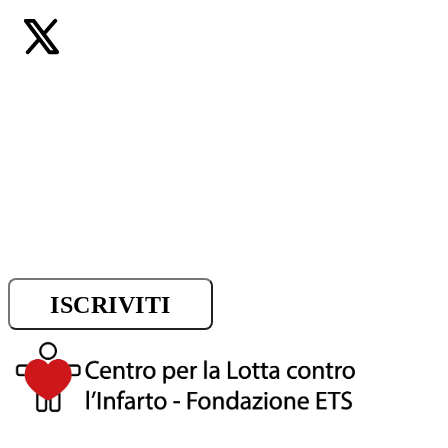
Iscriviti alla newsletter e riman
sui progressi della ricerca.
ISCRIVITI
DONA ORA