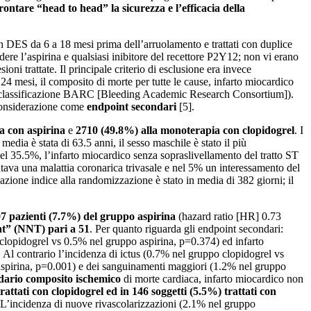
frontare “head to head” la sicurezza e l’efficacia della
on DES da 6 a 18 mesi prima dell’arruolamento e trattati con duplice
re l’aspirina e qualsiasi inibitore del recettore P2Y12; non vi erano
oni trattate. Il principale criterio di esclusione era invece
i 24 mesi, il composito di morte per tutte le cause, infarto miocardico
 la classificazione BARC [Bleeding Academic Research Consortium]).
 considerazione come
endpoint secondari
[5].
a con aspirina
e
2710 (49.8%) alla monoterapia con clopidogrel
. I
edia è stata di 63.5 anni, il sesso maschile è stato il più
nel 35.5%, l’infarto miocardico senza sopraslivellamento del tratto ST
ntava una malattia coronarica trivasale e nel 5% un interessamento del
zione indice alla randomizzazione è stato in media di 382 giorni; il
207 pazienti (7.7%) del gruppo aspirina
(hazard ratio [HR] 0.73
t” (NNT) pari a 51
. Per quanto riguarda gli endpoint secondari:
clopidogrel vs 0.5% nel gruppo aspirina, p=0.374) ed infarto
 Al contrario l’incidenza di ictus (0.7% nel gruppo clopidogrel vs
aspirina, p=0.001) e dei sanguinamenti maggiori (1.2% nel gruppo
dario composito ischemico
di morte cardiaca, infarto miocardico non
trattati con clopidogrel ed in 146 soggetti (5.5%) trattati con
 L’incidenza di nuove rivascolarizzazioni (2.1% nel gruppo