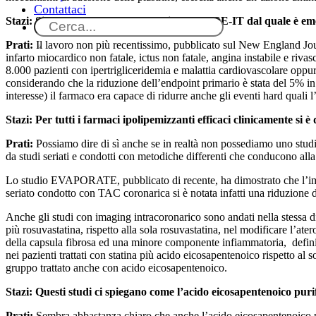
Contattaci
Stazi:
Si è parlato molto dello studio REDUCE-IT dal quale è emers
Prati:
Il lavoro non più recentissimo, pubblicato sul New England Jou
infarto miocardico non fatale, ictus non fatale, angina instabile e ri
8.000 pazienti con ipertrigliceridemia e malattia cardiovascolare oppure
considerando che la riduzione dell’endpoint primario è stata del 5% in
interesse) il farmaco era capace di ridurre anche gli eventi hard quali l
Stazi: Per tutti i farmaci ipolipemizzanti efficaci clinicamente si 
Prati:
Possiamo dire di sì anche se in realtà non possediamo uno stud
da studi seriati e condotti con metodiche differenti che conducono alla
Lo studio EVAPORATE, pubblicato di recente, ha dimostrato che l’impie
seriato condotto con TAC coronarica si è notata infatti una riduzione d
Anche gli studi con imaging intracoronarico sono andati nella stessa 
più rosuvastatina, rispetto alla sola rosuvastatina, nel modificare l’ate
della capsula fibrosa ed una minore componente infiammatoria, defin
nei pazienti trattati con statina più acido eicosapentenoico rispetto al
gruppo trattato anche con acido eicosapentenoico.
Stazi:
Questi studi ci spiegano come l’acido eicosapentenoico purific
Prati:
Sembra abbastanza chiaro che anche l’acido eicosapentenoico pos