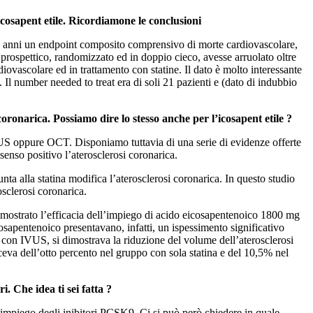
cosapent etile. Ricordiamone le conclusioni
 5 anni un endpoint composito comprensivo di morte cardiovascolare,
 prospettico, randomizzato ed in doppio cieco, avesse arruolato oltre
iovascolare ed in trattamento con statine. Il dato è molto interessante
l number needed to treat era di soli 21 pazienti e (dato di indubbio
 coronarica. Possiamo dire lo stesso anche per l’icosapent etile ?
US oppure OCT. Disponiamo tuttavia di una serie di evidenze offerte
senso positivo l’aterosclerosi coronarica.
 alla statina modifica l’aterosclerosi coronarica. In questo studio
osclerosi coronarica.
imostrato l’efficacia dell’impiego di acido eicosapentenoico 1800 mg
icosapentenoico presentavano, infatti, un ispessimento significativo
on IVUS, si dimostrava la riduzione del volume dell’aterosclerosi
duceva dell’otto percento nel gruppo con sola statina e del 10,5% nel
i. Che idea ti sei fatta ?
’impiego degli inibitori PCSK9. Ci si può però chiedere in quale