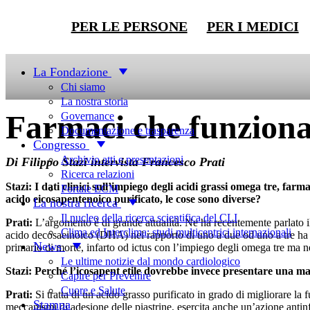
PER LE PERSONE
PER I MEDICI
Top News
La Fondazione
Chi siamo
La nostra storia
Farmaci che funzionan
Governance
Documentazione e trasparenza
Congresso
Archivio atti e presentazioni
Di Filippo Stazi intervista Francesco Prati
Ricerca relazioni
Stazi: I dati clinici sull’impiego degli acidi grassi omega tre, far
Portale ECM
acido eicosapentenoico purificato, le cose sono diverse?
La nostra ricerca
Il nucleo della ricerca scientifica del CLI
Prati:
L’argomento è di grande attualità. Ne ha recentemente parlato i
Clima ed Interclima: studi multicentrici internazionali
acido decosaeinoico (DHA) nel rapporto di uno a due od uno a tre ha l
News
primario di morte, infarto od ictus con l’impiego degli omega tre m
Le ultime notizie dal mondo cardiologico
Stazi:
Perché l’icosapent etile dovrebbe invece presentare una mag
Capire per Prevenire
Cuore e Salute
Prati:
Si tratta di un acido grasso purificato in grado di migliorare la 
Stampa
meccanismi di adesione delle piastrine, esercita anche un’azione anti