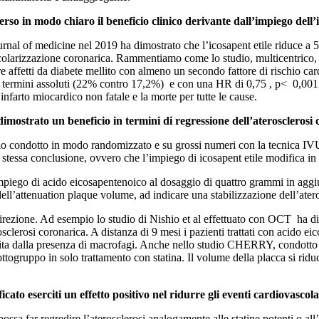
o in modo chiaro il beneficio clinico derivante dall’impiego dell’i
rnal of medicine nel 2019 ha dimostrato che l’icosapent etile riduce a
vascolarizzazione coronarica. Rammentiamo come lo studio, multicentrico,
 affetti da diabete mellito con almeno un secondo fattore di rischio card
 termini assoluti (22% contro 17,2%) e con una HR di 0,75 , p< 0,001. I
’infarto miocardico non fatale e la morte per tutte le cause.
è dimostrato un beneficio in termini di regressione dell’aterosclerosi
io condotto in modo randomizzato e su grossi numeri con la tecnica IV
 stessa conclusione, ovvero che l’impiego di icosapent etile modifica in 
go di acido eicosapentenoico al dosaggio di quattro grammi in aggiunta
ell’attenuation plaque volume, ad indicare una stabilizzazione dell’ater
direzione. Ad esempio lo studio di Nishio et al effettuato con OCT ha d
rosclerosi coronarica. A distanza di 9 mesi i pazienti trattati con acido e
ita dalla presenza di macrofagi. Anche nello studio CHERRY, condotto c
 sottogruppo in solo trattamento con statina. Il volume della placca si ri
ato eserciti un effetto positivo nel ridurre gli eventi cardiovascolar
sa far regredire l’aterosclerosi analogamente alle statine potenti o all