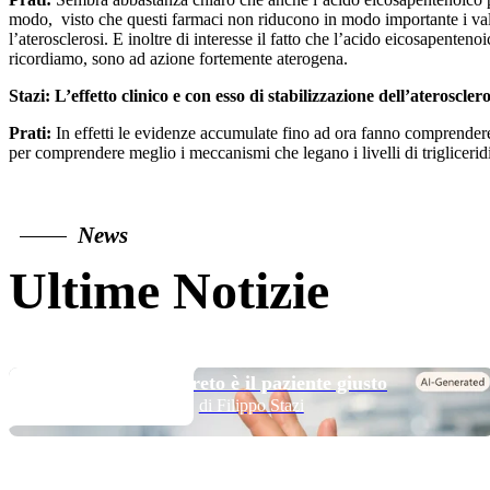
modo, visto che questi farmaci non riducono in modo importante i valo
l’aterosclerosi. E inoltre di interesse il fatto che l’acido eicosapent
ricordiamo, sono ad azione fortemente aterogena.
Stazi: L’effetto clinico e con esso di stabilizzazione dell’ateros
Prati:
In effetti le evidenze accumulate fino ad ora fanno comprendere 
per comprendere meglio i meccanismi che legano i livelli di trigliceridi
News
Ultime Notizie
TOP NEWS
Long DAPT…? Il segreto è il paziente giusto
di Filippo Stazi