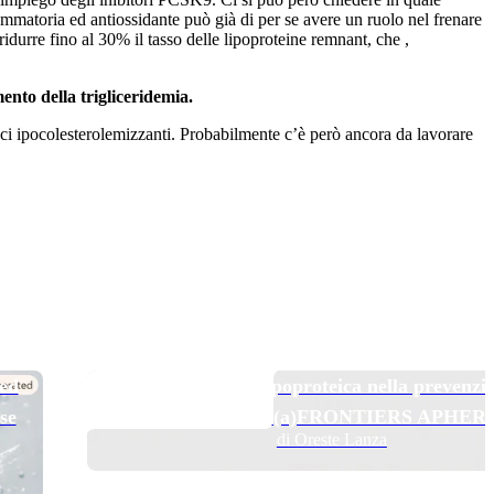
matoria ed antiossidante può già di per se avere un ruolo nel frenare
idurre fino al 30% il tasso delle lipoproteine remnant, che ,
ento della trigliceridemia.
maci ipocolesterolemizzanti. Probabilmente c’è però ancora da lavorare
TOP NEWS
 ed
Pelacarsen e aferesi lipoproteica nella prevenzi
se
secondaria: il trial Lp(a)FRONTIERS APHER
di Oreste Lanza