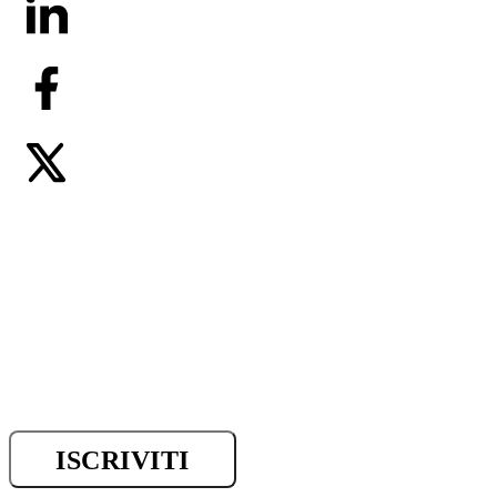
Iscriviti alla newsletter e riman
sui progressi della ricerca.
ISCRIVITI