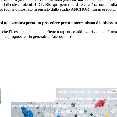
ri di colesterolemia LDL. Bisogna però ricordare che l’azione antinfiam
enoico (come dimostrato in passato dallo studio ANCHOR) sia in grado di r
clerosi non sembra pertanto procedere per un meccanismo di abbassam
che l’icosapent etile ha un effetto terapeutico additivo rispetto ai far
 alla prognosi ed in generale all’aterosclerosi.
TOP NEWS
Micro e nanoplastiche nella circolazione coronarica
esposizione all’inquinamento atmosferico nelle diver
presentazioni della cardiopatia ischemica
di Lorenzo Scalia