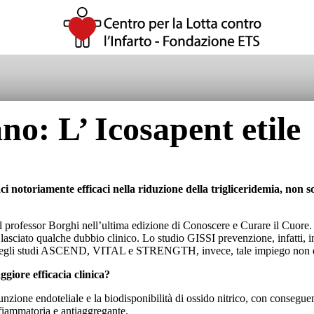
o: L’ Icosapent etile
maci notoriamente efficaci nella riduzione della trigliceridemia, non
l professor Borghi nell’ultima edizione di Conoscere e Curare il Cuore.
asciato qualche dubbio clinico. Lo studio GISSI prevenzione, infatti, 
a negli studi ASCEND, VITAL e STRENGTH, invece, tale impiego non dim
giore efficacia clinica?
funzione endoteliale e la biodisponibilità di ossido nitrico, con consegue
nfiammatoria e antiaggregante.