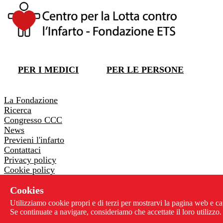
DONA ORA
PER I MEDICI
PER LE PERSONE
DONA ORA
La Fondazione
Ricerca
Congresso CCC
News
Previeni l'infarto
Contattaci
Privacy policy
Cookie policy
Whistleblowing
Cookies
Via Pontremoli 26 - 00182 Roma
Utilizziamo cookie propri e di terzi per mostrarvi la pagina web e ca
06 3218205
-
06 3230178
Se continuate a navigare, consideriamo che accettate il loro utilizzo.
info@centrolottainfarto.it