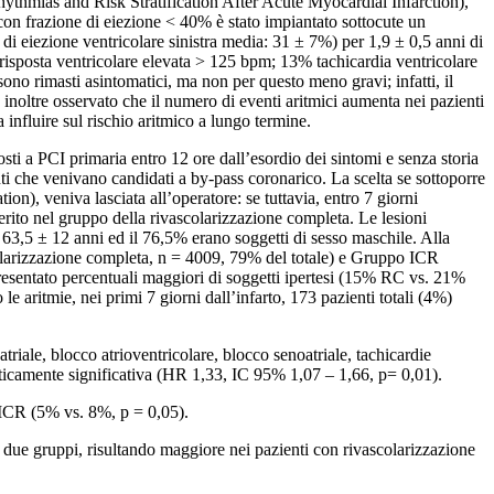
thmias and Risk Stratification After Acute Myocardial Infarction),
 con frazione di eiezione < 40% è stato impiantato sottocute un
 di eiezione ventricolare sinistra media: 31 ± 7%) per 1,9 ± 0,5 anni di
 risposta ventricolare elevata > 125 bpm; 13% tachicardia ventricolare
ono rimasti asintomatici, ma non per questo meno gravi; infatti, il
 inoltre osservato che il numero di eventi aritmici aumenta nei pazienti
 influire sul rischio aritmico a lungo termine.
ti a PCI primaria entro 12 ore dall’esordio dei sintomi e senza storia
nti che venivano candidati a by-pass coronarico. La scelta se sottoporre
), veniva lasciata all’operatore: se tuttavia, entro 7 giorni
rito nel gruppo della rivascolarizzazione completa. Le lesioni
63,5 ± 12 anni ed il 76,5% erano soggetti di sesso maschile. Alla
scolarizzazione completa, n = 4009, 79% del totale) e Gruppo ICR
presentato percentuali maggiori di soggetti ipertesi (15% RC vs. 21%
ritmie, nei primi 7 giorni dall’infarto, 173 pazienti totali (4%)
triale, blocco atrioventricolare, blocco senoatriale, tachicardie
ticamente significativa (HR 1,33, IC 95% 1,07 – 1,66, p= 0,01).
 ICR (5% vs. 8%, p = 0,05).
i due gruppi, risultando maggiore nei pazienti con rivascolarizzazione