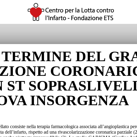
 TERMINE DEL GR
ZIONE CORONARIC
 ST SOPRASLIVELL
UOVA INSORGENZA
llato consiste nella terapia farmacologica associata all’angioplastica pe
a dell’infarto, rispetto ad una rivascolarizzazione coronarica parziale (2)