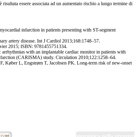
 risultata essere associata ad un aumentato rischio a lungo termine di
ocardial infarction in patients presenting with ST-segment
nary artery disease. Int J Cardiol 2013;168:1748–57.
evier 2015; ISBN: 9781455751334.
arrhythmias with an implantable cardiac monitor in patients with
al Infarction (CARISMA) study. Circulation 2010;122:1258–64.
, Køber L, Engstrøm T, Jacobsen PK. Long-term risk of new-onset
TOP NEWS
 ed
Pelacarsen e aferesi lipoproteica nella prevenzi