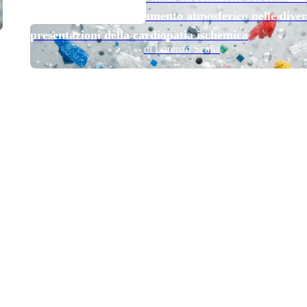
esposizione all’inquinamento atmosferico nelle diver
presentazioni della cardiopatia ischemica
di Lorenzo Scalia