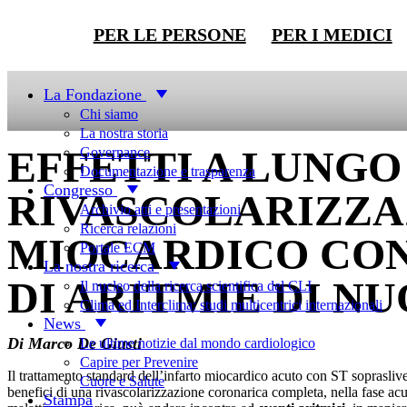
PER LE PERSONE
PER I MEDICI
Top News
La Fondazione
Chi siamo
La nostra storia
EFFETTI A LUNGO
Governance
Documentazione e trasparenza
Congresso
RIVASCOLARIZZA
Archivio atti e presentazioni
Ricerca relazioni
MIOCARDICO CON
Portale ECM
La nostra ricerca
DI ARITMIE DI N
Il nucleo della ricerca scientifica del CLI
Clima ed Interclima: studi multicentrici internazionali
News
Di Marco De Giusti
Le ultime notizie dal mondo cardiologico
Capire per Prevenire
Il trattamento standard dell’infarto miocardico acuto con ST sopraslive
Cuore e Salute
benefici di una rivascolarizzazione coronarica completa, nella fase acut
Stampa