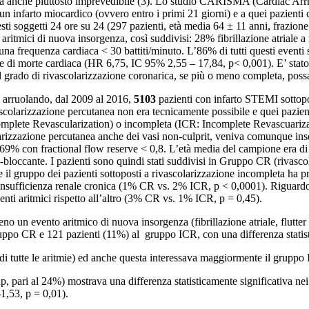
ra anche piuttosto imprevedibile (3). Lo studio CARISMA (Cardiac Arrhy
 un infarto miocardico (ovvero entro i primi 21 giorni) e a quei pazienti
sti soggetti 24 ore su 24 (297 pazienti, età media 64 ± 11 anni, frazione
aritmici di nuova insorgenza, così suddivisi: 28% fibrillazione atriale a
na frequenza cardiaca < 30 battiti/minuto. L’86% di tutti questi eventi s
ore di morte cardiaca (HR 6,75, IC 95% 2,55 – 17,84, p< 0,001). E’ stato
il grado di rivascolarizzazione coronarica, se più o meno completa, possa
 arruolando, dal 2009 al 2016,
5103
pazienti con infarto STEMI sottopos
rivascolarizzazione percutanea non era tecnicamente possibile e quei pazie
plete Revascularization) o incompleta (ICR: Incomplete Revascuarization
larizzazione percutanea anche dei vasi non-culprit, veniva comunque inse
-69% con fractional flow reserve < 0,8. L’età media del campione era di 
eta-bloccante. I pazienti sono quindi stati suddivisi in Gruppo CR (riva
e il gruppo dei pazienti sottoposti a rivascolarizzazione incompleta ha 
ufficienza renale cronica (1% CR vs. 2% ICR, p < 0,0001). Riguardo le a
nti aritmici rispetto all’altro (3% CR vs. 1% ICR, p = 0,45).
 un evento aritmico di nuova insorgenza (fibrillazione atriale, flutter a
gruppo CR e 121 pazienti (11%) al gruppo ICR, con una differenza statis
i tutte le aritmie) ed anche questa interessava maggiormente il gruppo
up, pari al 24%) mostrava una differenza statisticamente significativa ne
,53, p = 0,01).