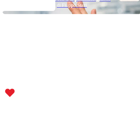
di Filippo Stazi
Metti il cuore dove conta.
Fai parte anche tu della nostra community:
condividi, commenta, segui la prevenzione ogni giorno.