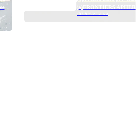
se
secondaria: il trial Lp(a)FRONTIERS APHER
di Oreste Lanza