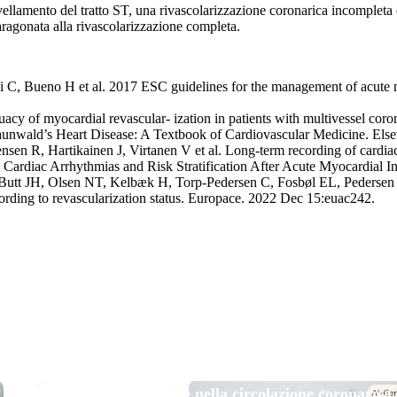
vellamento del tratto ST, una rivascolarizzazione coronarica incompleta è
aragonata alla rivascolarizzazione completa.
 C, Bueno H et al. 2017 ESC guidelines for the management of acute my
cy of myocardial revascular- ization in patients with multivessel coro
nwald’s Heart Disease: A Textbook of Cardiovascular Medicine. Els
n R, Hartikainen J, Virtanen V et al. Long-term recording of cardiac 
 the Cardiac Arrhythmias and Risk Stratification After Acute Myocardi
utt JH, Olsen NT, Kelbæk H, Torp-Pedersen C, Fosbøl EL, Pedersen F
ording to revascularization status. Europace. 2022 Dec 15:euac242.
TOP NEWS
Micro e nanoplastiche nella circolazione coronarica