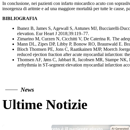
In conclusione, nei pazienti con infarto miocardico acuto con soprasli
insorgenza di aritmie e ad una maggiore mortalità per tutte le cause, p
BIBLIOGRAFIA
Ibanez B, James S, Agewall S, Antunes MJ, Bucciarelli-Ducci
elevation. Eur Heart J 2018;39:119–77.
Zimarino M, Curzen N, Cicchitti V, De Caterina R. The adequa
Mann DL, Zipes DP, Libby P, Bonow RO, Braunwald E. Brau
Bloch Thomsen PE, Jons C, Raatikainen MJP, Moerch Joergense
reduced ejection fraction after acute myocardial infarction:
Thomsen AF, Jøns C, Jabbari R, Jacobsen MR, Stampe NK, B
arrhythmia in ST-segment elevation myocardial infarction acc
News
Ultime Notizie
TOP NEWS
Long DAPT…? Il segreto è il paziente giusto