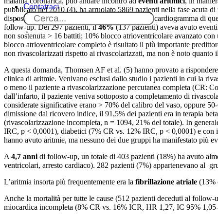
malattia coronarica, può andare incontro ad
eventi aritmici
, in manie
Contattaci
pubblicato nel 2010 (4), ha arruolato 5869 pazienti nella fase acuta di
dispositivo (loop recorder) che registrava l’elettrocardiogramma di que
follow-up. Dei 297 pazienti, il
46%
(137 pazienti) aveva avuto eventi 
non sostenuta > 16 battiti; 10% blocco atrioventricolare avanzato con u
blocco atrioventricolare completo è risultato il più importante preditt
non rivascolarizzati rispetto ai rivascolarizzati, ma non è noto quanto 
A questa domanda, Thomsen AF et al. (5) hanno provato a rispondere
clinica di aritmie. Venivano esclusi dallo studio i pazienti in cui la 
o meno il paziente a rivascolarizzazione percutanea completa (CR: Com
dall’infarto, il paziente veniva sottoposto a completamento di rivasco
considerate significative erano > 70% del calibro del vaso, oppure 50
dimissione dal ricovero indice, il 91,5% dei pazienti era in terapia b
(rivascolarizzazione incompleta, n = 1094, 21% del totale). In general
IRC, p < 0,0001), diabetici (7% CR vs. 12% IRC, p < 0,0001) e con ins
hanno avuto aritmie, ma nessuno dei due gruppi ha manifestato più eve
A
4,7 anni
di follow-up, un totale di 403 pazienti (18%) ha avuto almeno
ventricolari, arresto cardiaco). 282 pazienti (7%) appartenevano al 
L’aritmia insorta più frequentemente era la
fibrillazione atriale
(13% d
Anche la mortalità per tutte le cause (512 pazienti deceduti al follow-
miocardica incompleta (8% CR vs. 16% ICR, HR 1,27, IC 95% 1,05-1