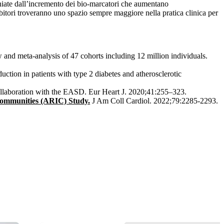
moniate dall’incremento dei bio-marcatori che aumentano
itori troveranno uno spazio sempre maggiore nella pratica clinica per
and meta-analysis of 47 cohorts including 12 million individuals.
tion in patients with type 2 diabetes and atherosclerotic
collaboration with the EASD. Eur Heart J. 2020;41:255–323.
 Communities (ARIC) Study.
J Am Coll Cardiol. 2022;79:2285-2293.