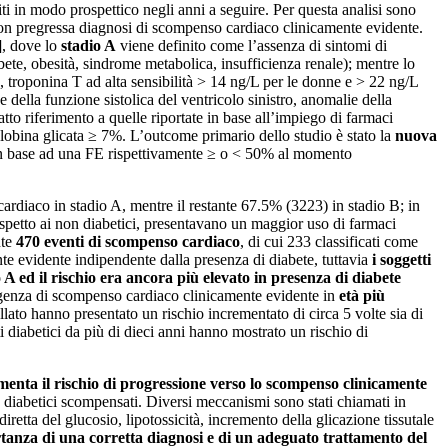
iti in modo prospettico negli anni a seguire. Per questa analisi sono
 con pregressa diagnosi di scompenso cardiaco clinicamente evidente.
], dove lo
stadio A
viene definito come l’assenza di sintomi di
abete, obesità, sindrome metabolica, insufficienza renale); mentre lo
 troponina T ad alta sensibilità > 14 ng/L per le donne e > 22 ng/L
 della funzione sistolica del ventricolo sinistro, anomalie della
atto riferimento a quelle riportate in base all’impiego di farmaci
globina glicata ≥ 7%. L’outcome primario dello studio è stato la
nuova
in base ad una FE rispettivamente ≥ o < 50% al momento
cardiaco in stadio A, mentre il restante 67.5% (3223) in stadio B; in
rispetto ai non diabetici, presentavano un maggior uso di farmaci
nte
470 eventi di scompenso cardiaco
, di cui 233 classificati come
e evidente indipendente dalla presenza di diabete, tuttavia
i soggetti
 A ed il rischio era ancora più elevato in presenza di diabete
orgenza di scompenso cardiaco clinicamente evidente in
età più
lato hanno presentato un rischio incrementato di circa 5 volte sia di
i diabetici da più di dieci anni hanno mostrato un rischio di
umenta il rischio di progressione verso lo scompenso clinicamente
se diabetici scompensati. Diversi meccanismi sono stati chiamati in
etta del glucosio, lipotossicità, incremento della glicazione tissutale
rtanza di una corretta diagnosi e di un adeguato trattamento del