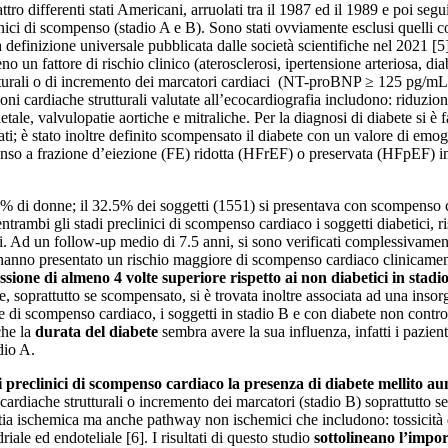
o differenti stati Americani, arruolati tra il 1987 ed il 1989 e poi segu
inici di scompenso (stadio A e B). Sono stati ovviamente esclusi quelli
 definizione universale pubblicata dalle società scientifiche nel 2021 [5
o un fattore di rischio clinico (aterosclerosi, ipertensione arteriosa, di
utturali o di incremento dei marcatori cardiaci (NT-proBNP ≥ 125 pg/mL,
i cardiache strutturali valutate all’ecocardiografia includono: riduzione
etale, valvulopatie aortiche e mitraliche. Per la diagnosi di diabete si è f
ati; è stato inoltre definito scompensato il diabete con un valore di emo
nso a frazione d’eiezione (FE) ridotta (HFrEF) o preservata (HFpEF) 
l 58% di donne; il 32.5% dei soggetti (1551) si presentava con scompenso 
entrambi gli stadi preclinici di scompenso cardiaco i soggetti diabetici, 
anti. Ad un follow-up medio di 7.5 anni, si sono verificati complessivame
hanno presentato un rischio maggiore di scompenso cardiaco clinicament
sione di almeno 4 volte superiore rispetto ai non diabetici in stadio
, soprattutto se scompensato, si è trovata inoltre associata ad una ins
e di scompenso cardiaco, i soggetti in stadio B e con diabete non control
che la
durata del diabete
sembra avere la sua influenza, infatti i pazient
dio A.
di preclinici di scompenso cardiaco la presenza di diabete mellito a
 cardiache strutturali o incremento dei marcatori (stadio B) soprattutto 
tia ischemica ma anche pathway non ischemici che includono: tossicità dir
iale ed endoteliale [6]. I risultati di questo studio
sottolineano l’impo