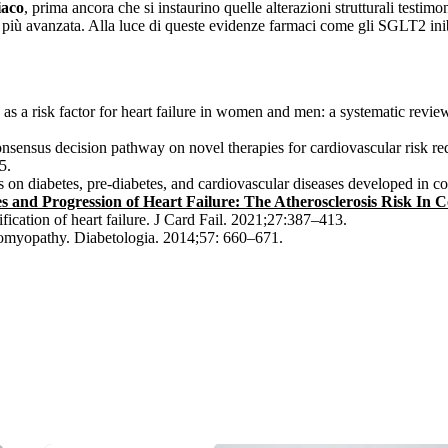
iaco
, prima ancora che si instaurino quelle alterazioni strutturali testi
più avanzata. Alla luce di queste evidenze farmaci come gli SGLT2 inib
 risk factor for heart failure in women and men: a systematic review 
ensus decision pathway on novel therapies for cardiovascular risk reduc
5.
 on diabetes, pre-diabetes, and cardiovascular diseases developed in 
s and Progression of Heart Failure: The Atherosclerosis Risk In
fication of heart failure. J Card Fail. 2021;27:387–413.
omyopathy. Diabetologia. 2014;57: 660–671.