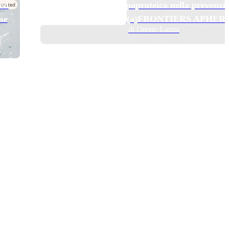
TOP NEWS
 ed
Pelacarsen e aferesi lipoproteica nella prevenzi
se
secondaria: il trial Lp(a)FRONTIERS APHER
di Oreste Lanza