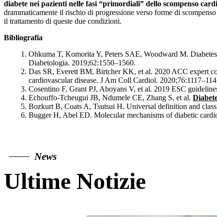
diabete nei pazienti nelle fasi “primordiali” dello scompenso card
drammaticamente il rischio di progressione verso forme di scompenso 
il trattamento di queste due condizioni.
Bibliografia
Ohkuma T, Komorita Y, Peters SAE, Woodward M. Diabetes as a
Diabetologia. 2019;62:1550–1560.
Das SR, Everett BM, Birtcher KK, et al. 2020 ACC expert cons
cardiovascular disease. J Am Coll Cardiol. 2020;76:1117–114
Cosentino F, Grant PJ, Aboyans V, et al. 2019 ESC guidelines
Echouffo-Tcheugui JB, Ndumele CE, Zhang S, et al.
Diabete
Bozkurt B, Coats A, Tsutsui H. Universal definition and classi
Bugger H, Abel ED. Molecular mechanisms of diabetic cardi
News
Ultime Notizie