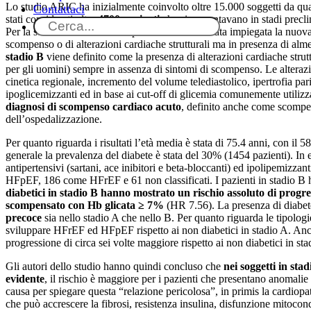
Lo studio ARIC ha inizialmente coinvolto oltre 15.000 soggetti da quattr
Contattaci
stati considerati oltre
4700 pazienti
che si presentavano in stadi precl
Per la stadiazione dello scompenso cardiaco è stata impiegata la nuova
scompenso o di alterazioni cardiache strutturali ma in presenza di almen
stadio B
viene definito come la presenza di alterazioni cardiache str
per gli uomini) sempre in assenza di sintomi di scompenso. Le alterazion
cinetica regionale, incremento del volume telediastolico, ipertrofia pari
ipoglicemizzanti ed in base ai cut-off di glicemia comunemente utilizz
diagnosi di scompenso cardiaco acuto
, definito anche come scompe
dell’ospedalizzazione.
Per quanto riguarda i risultati l’età media è stata di 75.4 anni, con i
generale la prevalenza del diabete è stata del 30% (1454 pazienti). In 
antipertensivi (sartani, ace inibitori e beta-bloccanti) ed ipolipemizz
HFpEF, 186 come HFrEF e 61 non classificati. I pazienti in stadio B 
diabetici in stadio B hanno mostrato un rischio assoluto di progres
scompensato con Hb glicata
≥ 7%
(HR 7.56). La presenza di diabete
precoce
sia nello stadio A che nello B. Per quanto riguarda le tipologi
sviluppare HFrEF ed HFpEF rispetto ai non diabetici in stadio A. An
progressione di circa sei volte maggiore rispetto ai non diabetici in sta
Gli autori dello studio hanno quindi concluso che
nei soggetti in sta
evidente
, il rischio è maggiore per i pazienti che presentano anomalie
causa per spiegare questa “relazione pericolosa”, in primis la cardiopa
che può accrescere la fibrosi, resistenza insulina, disfunzione mitocondr