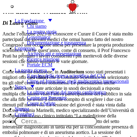
SOSTIENICI
….. and the Winner is…..!
La Fondazione
Di Laura Gatto
Chi siamo
La nostra storia
Anche l’edizione 2023 di Conoscere e Curare il Cuore è stata molto
Governance
partecipata dai giovani medici che ormai hanno fatto del nostro
Documentazione e trasparenza
Congresso una occasione attesa per presentare la propria produzione
Congresso
scientifica. Anche quest’anno, come di consueto, il Prof Francesco
Archivio atti e presentazioni
Prati ha premiato i lavori considerati i più meritevoli delle diverse
Ricerca relazioni
sessioni che hanno animato le varie giornate.
Portale ECM
La nostra ricerca
Come ormai da tradizione, in
Auditorium
sono stati presentati i
Il nucleo della ricerca scientifica del CLI
migliori otto
casi clinici
che il Comitato Scientifico ha selezionato
Clima ed Interclima: studi multicentrici internazionali
tra gli oltre cento lavori sottomessi. Le presentazioni anche
News
quest’anno sono state articolate in snodi decisionali a risposta
Le ultime notizie dal mondo cardiologico
multipla che hanno visto l’attiva partecipazione del pubblico in sala
Capire per Prevenire
che alla fine ha avuto il difficile compito di scegliere i due casi
Cuore e Salute
ritenuti più meritevoli. La sessione del giovedì è stata vinta dalla
Stampa
Dott.ssa Virginia Marinelli, medico specializzando dell’Università di
Contattaci
Bologna con il caso clinico intitolato “La maledizione della
posizione ortostatica”, riguardante un caso di difetto del setto
interatriale diagnosticato in tarda età per la concomitante presenza di
embolia polmonare e di un aneurisma aortico. La sessione del