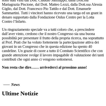
sono stati vinti dal Dott. Claudio Sanfilippo, dalla Dott.ssa
Mariagrazia Piscione, dal Dott. Matteo Lezzi, dalla Dott.ssa Alessia
Giglio, dal Dott. Francesco Pio Tattilo e dal Dott. Emanuele
Sammartini. Tutti i vincitori hanno ricevuto una targa ed un grant in
denaro supportato dalla Fondazione Onlus Centro per la Lotta
Contro l’Infarto.
Un ringraziamento speciale va a tutti coloro che, a prescindere
dall’aver vinto, credono che il nostro Congresso sia una buona
possibilità per presentare il frutto della propria ricerca, ma soprattutto
al Prof. Prati che ha voluto fortemente la partecipazione attiva dei
giovani in un Congresso che in questa edizione ha spento 40
candeline. Un grazie di cuore a tutto il Comitato Scientifico che con
grande attenzione svolge il lavoro impagabile di valutazione dei tanti
contributi che ogni anno ci vengono sottomessi.
Non resta che dire…… arrivederci al prossimo anno!
News
Ultime Notizie