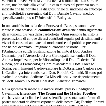
venerdì ha invece visto la vittoria del caso intitolato “Dal surrene al
cuore, una briciola alla volta”, un caso clinico dal percorso molto
intricato che ha portato alla diagnosi finale di sindrome da anticorpi
anti-fosfolipidi e presentato dal Dott. Daniele Cavallo, medico
specializzando presso l’Università di Bologna.
In una antichissima sala della Fortezza da Basso, si sono invece
tenute le otto sessioni di
comunicazioni orali
che hanno riguardato
gli argomenti più vari della cardiologia. Ogni sessione ha visto la
presentazione di cinque diversi contributi seguita poi da stimolanti e
vivaci discussioni animate dai moderatori e dal pubblico presente
che ha poi decretato il migliore di ciascuna sessione. Per
l’Aritmologia ed Elettrostimolazione ha vinto il Dott. Andrea
Quaranta, per l’Aterosclerosi e la Cardiopatia Ischemica il Dott.
Andrea Impellizzeri, per le Miocardiopatie il Dott. Federico Di
Nicola, per la Farmacologia Cardiovascolare il Dott. Lorenzo
Scalia, per l’Imaging Cardiovascolare la Dott.ssa Lisa Canton e per
la Cardiologia Interventistica il Dott. Rodolfo Caminiti. Si sono poi
svolte due sessioni dedicate alla Miscellanea, vinte rispettivamente
dal dott. Marco Lo Presti e dal dott. Giancarlo Trimarchi.
Nella giornata di sabato si è invece svolta, presso il padiglione
Cavaniglia, la sessione “
The Young and the Master Together
”
che ha visto casi clinici e lavori scientifici presentati sotto forma di
poster moderati da diversi esponenti della nostra Big Faculty. I premi