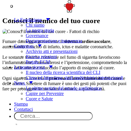
SOSTIENICI
Fattori di rischio
Conosci il nemico del tuo cuore
La Fondazione
Chi siamo
La nostra storia
Governance
Documentazione e trasparenza
Fumare danneggia gravemente il
sistema cardiovascolare
,
Congresso
aumentando il rischio di infarto, ictus e malattie coronariche.
Archivio atti e presentazioni
Ricerca relazioni
Le sostanze tossiche contenute nel fumo di sigaretta favoriscono
Portale ECM
l’infiammazione, l’aterosclerosi e l’ipertensione, compromettendo la
La nostra ricerca
salute delle arterie e riducendo l’apporto di ossigeno al cuore.
Il nucleo della ricerca scientifica del CLI
Clima ed Interclima: studi multicentrici internazionali
Ogni sigaretta accelera il
processo di invecchiamento del cuore
e
News
delle arterie. Smettere di fumare è uno dei gesti più potenti che puoi
Le ultime notizie dal mondo cardiologico
fare per proteggere la tua salute cardiaca, a qualsiasi età.
Capire per Prevenire
Cuore e Salute
Stampa
I danni del fumo sui vari organi
Contattaci
Sigarette leggere? Non meno nocive