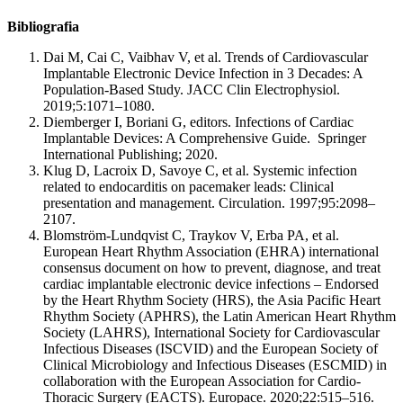
Bibliografia
Dai M, Cai C, Vaibhav V, et al. Trends of Cardiovascular
Implantable Electronic Device Infection in 3 Decades: A
Population-Based Study. JACC Clin Electrophysiol.
2019;5:1071–1080.
Diemberger I, Boriani G, editors. Infections of Cardiac
Implantable Devices: A Comprehensive Guide. Springer
International Publishing; 2020.
Klug D, Lacroix D, Savoye C, et al. Systemic infection
related to endocarditis on pacemaker leads: Clinical
presentation and management. Circulation. 1997;95:2098–
2107.
Blomström-Lundqvist C, Traykov V, Erba PA, et al.
European Heart Rhythm Association (EHRA) international
consensus document on how to prevent, diagnose, and treat
cardiac implantable electronic device infections – Endorsed
by the Heart Rhythm Society (HRS), the Asia Pacific Heart
Rhythm Society (APHRS), the Latin American Heart Rhythm
Society (LAHRS), International Society for Cardiovascular
Infectious Diseases (ISCVID) and the European Society of
Clinical Microbiology and Infectious Diseases (ESCMID) in
collaboration with the European Association for Cardio-
Thoracic Surgery (EACTS). Europace. 2020;22:515–516.