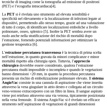
tecniche di imaging come la tomografia ad emissione di positroni
(PET) e l’ecografia intracardiaca[4].
La
PET
si è rivelata uno strumento ad elevata sensibilità e
specificità nel rilevamento e la localizzazione di infezioni legate ai
dispositivi, permettendo allo stesso tempo, grazie ad una valutazione
di tutto il corpo, di identificare localizzazioni emboliche a livello
polmonare, osseo, splenico [5]. Inoltre la PET sembra avere un
ruolo anche nella stratificazione del rischio di mortalità dopo
l’estrazione, fornendo potenziali informazioni per ottimizzare la
gestione terapeutica [6].
L’
estrazione percutanea transvenosa
è la tecnica di prima scelta
nell’estrazione, in quanto gravata da minori complicanze e minor
mortalità rispetto alla chirurgia open. Tuttavia, l’
approccio
chirurgico
dovrebbe essere considerato, qualora l’estrazione
percutanea risulti impossibile o incompleta e quando le vegetazioni
hanno dimensioni >20 mm, in quanto la procedura percutanea
presenta un rischio di embolizzazione polmonare elevato. Il
sistema
AngioVac
consiste in una cannula di aspirazione che viene inserita
attraverso la vena giugulare in atrio destro e collegata ad un circuito
veno-venoso extracorporeo con un filtro in linea. Il sangue aspirato
viene poi reinfuso attraverso una via venosa, tipicamente posizionata
nella vena femorale. Il sistema AngioVac si è rivelato un efficace
strumento nell’aspirazione di vegetazioni di grandi dimensioni