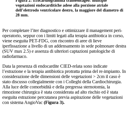
Figura 2: Ecocardiogramma transesofageo: multiple
vegetazioni endocarditiche adese alla porzione atriale
dell’elettrodo ventricolare destro, la maggiore del diametro di
28 mm.
Per completare l’iter diagnostico e ottimizzare il management peri-
operatorio, seppur con i limiti legati alla terapia antibiotica in corso,
viene eseguita PET-FDG, con riscontro di aree di lieve
iperfissazione a livello di un addensamento in sede polmonare destra
(SUV max 2.5) e assenza di ulteriori captazioni patologiche di
radiofarmaco.
Data la presenza di endocardite CIED-relata sono indicate
l’estrazione e la terapia antibiotica protratta prima del re-impianto. In
considerazione delle dimensioni delle vegetazioni > 2cm il caso è
stato discusso collegialmente con i Colleghi della Cardiochirurgia.
Alla luce delle comorbidità e della pregressa sternotomia, la
rimozione chirurgica è stata considerata ad alto rischio ed è stata
eseguita estrazione percutanea previa aspirazione delle vegetazioni
con sistema AngioVac
(Figura 3).