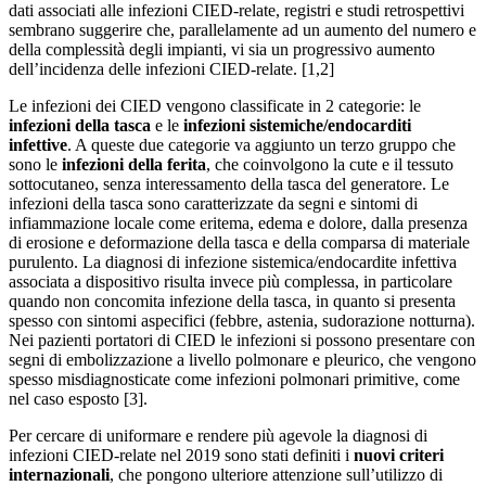
dati associati alle infezioni CIED-relate, registri e studi retrospettivi
sembrano suggerire che, parallelamente ad un aumento del numero e
della complessità degli impianti, vi sia un progressivo aumento
dell’incidenza delle infezioni CIED-relate. [1,2]
Le infezioni dei CIED vengono classificate in 2 categorie: le
infezioni della tasca
e le
infezioni sistemiche/endocarditi
infettive
. A queste due categorie va aggiunto un terzo gruppo che
sono le
infezioni della ferita
, che coinvolgono la cute e il tessuto
sottocutaneo, senza interessamento della tasca del generatore. Le
infezioni della tasca sono caratterizzate da segni e sintomi di
infiammazione locale come eritema, edema e dolore, dalla presenza
di erosione e deformazione della tasca e della comparsa di materiale
purulento. La diagnosi di infezione sistemica/endocardite infettiva
associata a dispositivo risulta invece più complessa, in particolare
quando non concomita infezione della tasca, in quanto si presenta
spesso con sintomi aspecifici (febbre, astenia, sudorazione notturna).
Nei pazienti portatori di CIED le infezioni si possono presentare con
segni di embolizzazione a livello polmonare e pleurico, che vengono
spesso misdiagnosticate come infezioni polmonari primitive, come
nel caso esposto [3].
Per cercare di uniformare e rendere più agevole la diagnosi di
infezioni CIED-relate nel 2019 sono stati definiti i
nuovi criteri
internazionali
, che pongono ulteriore attenzione sull’utilizzo di