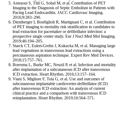
Amraoui S, Tlili G, Sohal M, et al. Contribution of PET
Imaging to the Diagnosis of Septic Embolism in Patients with
Pacing Lead Endocarditis. JACC Cardiovasc Imaging.
2016;9:283–290.
Diemberger I, Bonfiglioli R, Martignani C, et al. Contribution
of PET imaging to mortality risk stratification in candidates to
lead extraction for pacemaker or defibrillator infection: a
prospective single center study. Eur J Nucl Med Mol Imaging.
2019;46:194–205.
Starck CT, Eulert-Grehn J, Kukucka M, et al. Managing large
lead vegetations in transvenous lead extractions using a
percutaneous aspiration technique. Expert Rev Med Devices.
2018;15:757–761.
Boersma L, Burke MC, Neuzil P, et al. Infection and mortality
after implantation of a subcutaneous ICD after transvenous
ICD extraction. Heart Rhythm. 2016;13:157–164.
Viani S, Migliore F, Tola G, et al. Use and outcomes of
subcutaneous implantable cardioverter-defibrillator (ICD)
after transvenous ICD extraction: An analysis of current
clinical practice and a comparison with transvenous ICD
reimplantation. Heart Rhythm. 2019;16:564–571.