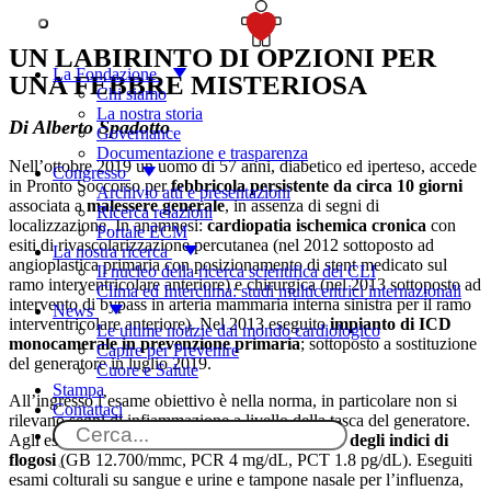
The Voice of the Young
SOSTIENICI
UN LABIRINTO DI OPZIONI PER
La Fondazione
UNA FEBBRE MISTERIOSA
Chi siamo
La nostra storia
Di Alberto Spadotto
Governance
Documentazione e trasparenza
Nell’ottobre 2019 un uomo di 57 anni, diabetico ed iperteso, accede
Congresso
in Pronto Soccorso per
febbricola persistente da circa 10 giorni
Archivio atti e presentazioni
associata a
malessere generale
, in assenza di segni di
Ricerca relazioni
localizzazione. In anamnesi:
cardiopatia ischemica cronica
con
Portale ECM
esiti di rivascolarizzazione percutanea (nel 2012 sottoposto ad
La nostra ricerca
angioplastica primaria con posizionamento di stent medicato sul
Il nucleo della ricerca scientifica del CLI
ramo interventricolare anteriore) e chirurgica (nel 2013 sottoposto ad
Clima ed Interclima: studi multicentrici internazionali
intervento di bypass in arteria mammaria interna sinistra per il ramo
News
interventricolare anteriore). Nel 2013 eseguito
impianto di ICD
Le ultime notizie dal mondo cardiologico
monocamerale in prevenzione primaria
; sottoposto a sostituzione
Capire per Prevenire
del generatore in luglio 2019.
Cuore e Salute
Stampa
All’ingresso l’esame obiettivo è nella norma, in particolare non si
Contattaci
rilevano segni di infiammazione a livello della tasca del generatore.
Agli esami di laboratorio riscontro di lieve
rialzo degli indici di
flogosi
(GB 12.700/mmc, PCR 4 mg/dL, PCT 1.8 pg/dL). Eseguiti
esami colturali su sangue e urine e tampone nasale per l’influenza,