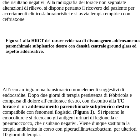
che risultano negativi. Alla radiografia del torace non segnalate
alterazioni di rilievo, si dispone pertanto il ricovero del paziente per
accertamenti clinico-laboratoristici e si avvia terapia empirica con
ceftriaxone.
Figura 1 alla HRCT del torace evidenza di disomogeneo addensamento
parenchimale subpleurico destro con densità centrale ground glass ed
aspetto addensativo.
All’ecocardiogramma transtoracico non elementi suggestivi di
endocardite. Dopo due giorni di terapia persistenza di febbricola e
comparsa di dolore all’emitorace destro, con riscontro alla
TC
torace
di un
addensamento parenchimale subpleurico destro
compatibile con fenomeni flogistici (
Figura 1
). Si ripetono le
emocolture e si ricercano gli antigeni urinari di legionella e
pneumoccocco, che risultano negativi. Viene dunque sostituita la
terapia antibiotica in corso con piperacillina/tazobactam, per ulteriori
10 giorni di terapia.