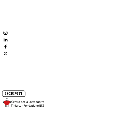
Metti il cuore dove conta.
Fai parte anche tu della nostra community:
condividi, commenta, segui la prevenzione ogni giorno.
Iscriviti alla newsletter e rimani aggiornato sui progressi della
ricerca.
ISCRIVITI
DONA ORA