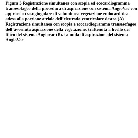
Figura 3 Registrazione simultanea con scopia ed ecocardiogramma
transesofageo della procedura di aspirazione con sistema AngioVac con
approccio trasngiugulare di voluminosa vegetazione endocarditica
adesa alla porzione atriale dell’elettrodo ventricolare destro (A).
Registrazione simultanea con scopia e ecocardiogramma transesofageo
dell’avvenuta aspirazione della vegetazione, trattenuta a livello del
filtro del sistema Angiovac (B). cannula di aspirazione del sistema
AngioVac.