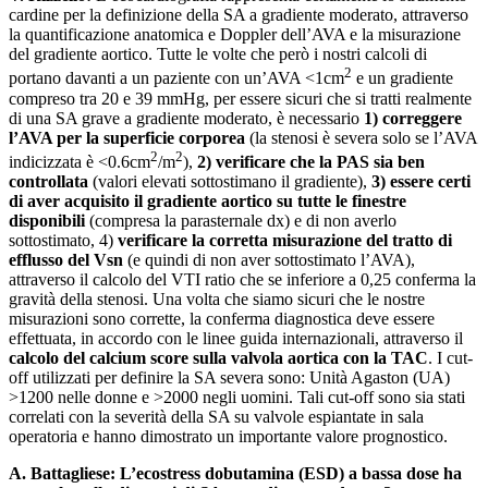
cardine per la definizione della SA a gradiente moderato, attraverso
la quantificazione anatomica e Doppler dell’AVA e la misurazione
del gradiente aortico. Tutte le volte che però i nostri calcoli di
2
portano davanti a un paziente con un’AVA <1cm
e un gradiente
compreso tra 20 e 39 mmHg, per essere sicuri che si tratti realmente
di una SA grave a gradiente moderato, è necessario
1) correggere
l’AVA per la superficie corporea
(la stenosi è severa solo se l’AVA
2
2
indicizzata è <0.6cm
/m
),
2) verificare che la PAS sia ben
controllata
(valori elevati sottostimano il gradiente),
3) essere certi
di aver acquisito il gradiente aortico su tutte le finestre
disponibili
(compresa la parasternale dx) e di non averlo
sottostimato, 4)
verificare la corretta misurazione del tratto di
efflusso del Vsn
(e quindi di non aver sottostimato l’AVA),
attraverso il calcolo del VTI ratio che se inferiore a 0,25 conferma la
gravità della stenosi. Una volta che siamo sicuri che le nostre
misurazioni sono corrette, la conferma diagnostica deve essere
effettuata, in accordo con le linee guida internazionali, attraverso il
calcolo del calcium score sulla valvola aortica con la TAC
. I cut-
off utilizzati per definire la SA severa sono: Unità Agaston (UA)
>1200 nelle donne e >2000 negli uomini. Tali cut-off sono sia stati
correlati con la severità della SA su valvole espiantate in sala
operatoria e hanno dimostrato un importante valore prognostico.
A. Battagliese:
L’ecostress dobutamina (ESD) a bassa dose ha