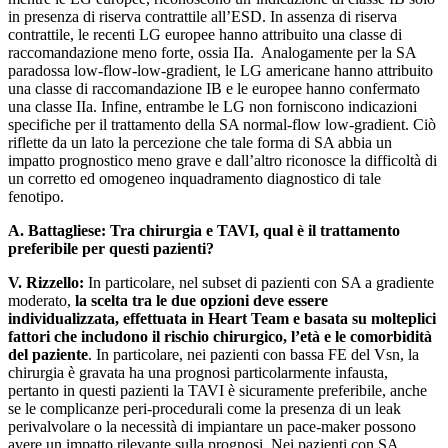
in presenza di riserva contrattile all’ESD. In assenza di riserva
contrattile, le recenti LG europee hanno attribuito una classe di
raccomandazione meno forte, ossia IIa. Analogamente per la SA
paradossa low-flow-low-gradient, le LG americane hanno attribuito
una classe di raccomandazione IB e le europee hanno confermato
una classe IIa. Infine, entrambe le LG non forniscono indicazioni
specifiche per il trattamento della SA normal-flow low-gradient. Ciò
riflette da un lato la percezione che tale forma di SA abbia un
impatto prognostico meno grave e dall’altro riconosce la difficoltà di
un corretto ed omogeneo inquadramento diagnostico di tale
fenotipo.
A. Battagliese:
Tra chirurgia e TAVI, qual è il trattamento
preferibile per questi pazienti?
V. Rizzello:
In particolare, nel subset di pazienti con SA a gradiente
moderato,
la scelta tra le due opzioni deve essere
individualizzata, effettuata in Heart Team e basata su molteplici
fattori che includono il rischio chirurgico, l’età e le comorbidità
del paziente
. In particolare, nei pazienti con bassa FE del Vsn, la
chirurgia è gravata ha una prognosi particolarmente infausta,
pertanto in questi pazienti la TAVI è sicuramente preferibile, anche
se le complicanze peri-procedurali come la presenza di un leak
perivalvolare o la necessità di impiantare un pace-maker possono
avere un impatto rilevante sulla prognosi. Nei pazienti con SA