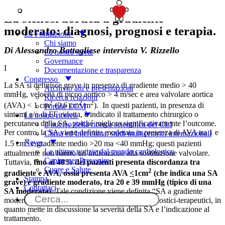
SOSTIENICI
La stenosi aortica a gradiente
moderato: diagnosi, prognosi e terapia.
La Fondazione
Chi siamo
Di Alessandro Battagliese intervista V. Rizzello
La nostra storia
Governance
I
Documentazione e trasparenza
Congresso
La SA si definisce grave in presenza di gradiente medio > 40
Archivio atti e presentazioni
mmHg, velocità di picco aortico > 4 m/sec e area valvolare aortica
Ricerca relazioni
2
2
2
(AVA) < 1 cm
(0,6 cm
/m
). In questi pazienti, in presenza di
Portale ECM
sintomi e/o di FE ridotta, è indicato il trattamento chirurgico o
La nostra ricerca
percutaneo della SA, poiché migliora significativamente l’outcome.
Il nucleo della ricerca scientifica del CLI
Per contro, la SA viene definita moderata in presenza di AVA tra 1 e
Clima ed Interclima: studi multicentrici internazionali
2
News
1.5 cm
e gradiente medio >20 ma <40 mmHg; questi pazienti
Le ultime notizie dal mondo cardiologico
attualmente non hanno un’indicazione alla sostituzione valvolare.
Capire per Prevenire
Tuttavia,
fino al 40% dei pazienti presenta discordanza tra
Cuore e Salute
2
gradiente e AVA, ossia presenta AVA
<
1cm
(che indica una SA
Stampa
grave) e gradiente moderato, tra 20 e 39 mmHg (tipico di una
Contattaci
SA moderata).
Tale condizione viene definita “SA a gradiente
moderato” e può creare importanti dilemmi diagnostici-terapeutici, in
quanto mette in discussione la severità della SA e l’indicazione al
trattamento.