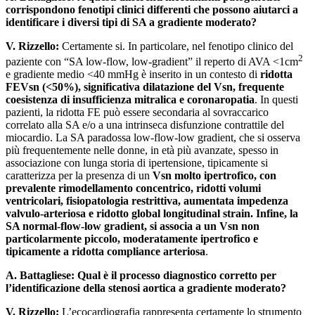
corrispondono fenotipi clinici differenti che possono aiutarci a
identificare i diversi tipi di SA a gradiente moderato?
V. Rizzello:
Certamente si. In particolare, nel fenotipo clinico del
2
paziente con “SA low-flow, low-gradient” il reperto di AVA <1cm
e gradiente medio <40 mmHg è inserito in un contesto di
ridotta
FEVsn (<50%), significativa dilatazione del Vsn, frequente
coesistenza di insufficienza mitralica e coronaropatia
. In questi
pazienti, la ridotta FE può essere secondaria al sovraccarico
correlato alla SA e/o a una intrinseca disfunzione contrattile del
miocardio. La SA paradossa low-flow-low gradient, che si osserva
più frequentemente nelle donne, in età più avanzate, spesso in
associazione con lunga storia di ipertensione, tipicamente si
caratterizza per la presenza di un
Vsn molto ipertrofico, con
prevalente rimodellamento concentrico, ridotti volumi
ventricolari, fisiopatologia restrittiva, aumentata impedenza
valvulo-arteriosa e ridotto global longitudinal strain. Infine, la
SA normal-flow-low gradient, si associa a un Vsn non
particolarmente piccolo, moderatamente ipertrofico e
tipicamente a ridotta compliance arteriosa
.
A. Battagliese:
Qual è il processo diagnostico corretto per
l’identificazione della stenosi aortica a gradiente moderato?
V. Rizzello:
L’ecocardiografia rappresenta certamente lo strumento