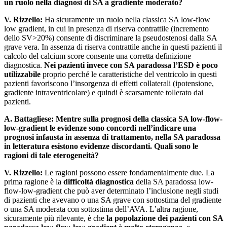
un ruolo nella diagnosi di SA a gradiente moderato?
V. Rizzello:
Ha sicuramente un ruolo nella classica SA low-flow
low gradient, in cui in presenza di riserva contrattile (incremento
dello SV>20%) consente di discriminare la pseudostenosi dalla SA
grave vera. In assenza di riserva contrattile anche in questi pazienti il
calcolo del calcium score consente una corretta definizione
diagnostica.
Nei pazienti invece con SA paradossa l’ESD è poco
utilizzabile
proprio perché le caratteristiche del ventricolo in questi
pazienti favoriscono l’insorgenza di effetti collaterali (ipotensione,
gradiente intraventricolare) e quindi è scarsamente tollerato dai
pazienti.
A. Battagliese:
Mentre sulla prognosi della classica SA low-flow-
low-gradient le evidenze sono concordi nell’indicare una
prognosi infausta in assenza di trattamento, nella SA paradossa
in letteratura esistono evidenze discordanti. Quali sono le
ragioni di tale eterogeneità?
V. Rizzello:
Le ragioni possono essere fondamentalmente due. La
prima ragione è la
difficoltà diagnostica
della SA paradossa low-
flow-low-gradient che può aver determinato l’inclusione negli studi
di pazienti che avevano o una SA grave con sottostima del gradiente
o una SA moderata con sottostima dell’AVA. L’altra ragione,
sicuramente più rilevante, è che
la popolazione dei pazienti con SA