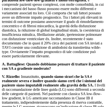
paradossa low-flow-low-gradient è molto eterogenea
, e
comprende pazienti spesso complessi, con molte comorbidità, in cui
i meccanismi del basso flusso possono essere molto differenti e
variamente associati tra loro. Ciò comporta che tali fattori possano
avere un differente impatto prognostico. Tra i fattori più rilevanti in
termini di outcome possiamo annoverare il grado di rimodellamento
concentrico e di fibrosi miocardica, la gravità della disfunzione
diastolica, la riduzione di global longitudinal strain, la coesistenza di
insufficienza mitralica, fibrillazione atriale, ipertensione polmonare
con disfunzione ventricolare dx. Inoltre, recentemente è stato
documentato che in quasi il 20% circa dei pazienti con SA inviati a
TAVI coesiste una condizione di amilodoisi da transtiretina wilde-
type. Ovviamente l’impatto prognostico di tale condizione può
essere particolarmente rilevante.
A. Battagliese:
Quando dobbiamo pensare di trattare il paziente
con SA a gradiente moderato?
V. Rizzello:
Innanzitutto,
quando siamo sicuri che la SA è
realmente severa e inoltre quando siamo certi che i sintomi del
paziente siano imputabili realmente alla gravità della SA.
I livelli
di raccomandazione delle linee guida (LG) sono differenti a seconda
delle categorie di pazienti. Nel paziente con classica SA low-flow-
low gradient, le LG americane raccomandano in Classe IB il
trattamento, indipendentemente dalla presenza di riserva contrattile,
mentre le LG europee, riconoscono un’indicazione di classe IB solo