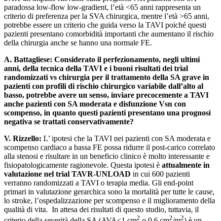
paradossa low-flow low-gradient, l’età <65 anni rappresenta un
criterio di preferenza per la SVA chirurgica, mentre l’età >65 anni,
potrebbe essere un criterio che guida verso la TAVI poiché questi
pazienti presentano comorbidità importanti che aumentano il rischio
della chirurgia anche se hanno una normale FE.
A. Battagliese: Considerato il perfezionamento, negli ultimi
anni, della tecnica della TAVI e i buoni risultati dei trial
randomizzati vs chirurgia per il trattamento della SA grave in
pazienti con profili di rischio chirurgico variabile dall’alto al
basso, potrebbe avere un senso, inviare precocemente a TAVI
anche pazienti con SA moderata e disfunzione Vsn con
scompenso, in quanto questi pazienti presentano una prognosi
negativa se trattati conservativamente?
V. Rizzello:
L’ ipotesi che la TAVI nei pazienti con SA moderata e
scompenso cardiaco a bassa FE possa ridurre il post-carico correlato
alla stenosi e risultare in un beneficio clinico è molto interessante e
fisiopatologicamente ragionevole. Questa ipotesi è
attualmente in
valutazione nel trial TAVR-UNLOAD
in cui 600 pazienti
verranno randomizzati a TAVI o terapia media. Gli end-point
primari in valutazione gerarchica sono la mortalità per tutte le cause,
lo stroke, l’ospedalizzazione per scompenso e il miglioramento della
qualità di vita. In attesa dei risultati di questo studio, tuttavia, il
2
2
2
criterio della severità della SA (AVA<1 cm
o 0,6 cm
/m
) è un