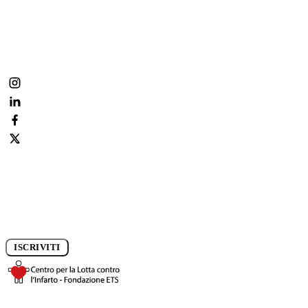
Fai parte anche tu della nostra community:
condividi, commenta, segui la prevenzione ogni giorno.
Iscriviti alla newsletter e rimani aggiornato sui progressi della
ricerca.
ISCRIVITI
DONA ORA