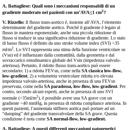
A. Battagliese:
Quali sono i meccanismi responsabili di un
2
gradiente moderato nei pazienti con un’AVA
<
1 cm
?
V. Rizzello:
Il flusso trans-aortico è, insieme all’AVA, l’elemento
determinante del gradiente aortico. Poiché il gradiente è legato al
flusso in maniera esponenziale, anche una piccola riduzione di
flusso si traduce in una significativa riduzione di gradiente. Lo stato
di basso flusso è definito da uno stroke volume index (SVI) <35
2
ml/m
. Lo SVI rappresenta una stima della funzione ventricolare sn
(Vsn) ed è influenzato dalla contrattilità, dalla geometria e dal
sovraccarico emodinamico globale del Vsin (impedenza valvulo-
arteriosa). Pertanto, il ridotto flusso trans-aortico può essere
secondario: 1) a ridotta FEVsn, come nella
SA classica low-flow,
low-gradient
, 2) a volumetria ventricolare ridotta e/o elevata
impedenza valvulo-arteriosa, anche in presenza di una FEVsn
preservata, come nella
SA paradossa, low-flow, low-gradient
. Per
contro, secondo alcuni esperti, anche in presenza di uno SVI
2
normale (>35ml/m
), è possibile avere una SA grave con un
gradiente <40 mmHg, in presenza di ridotta compliance arteriosa. In
questi pazienti, l’aumentata stiffness aortica può portare ad un
“dumping” del gradiente transvalvolare della SA grave. Questa
condizione è nota come
SA normal-flow, low-gradient.
A. Battagliese:
A questi differenti meccanismi patogenetici