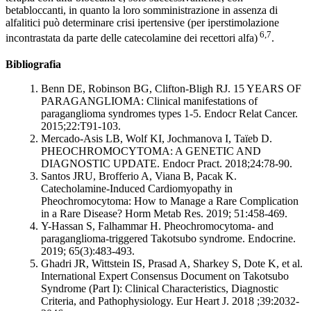
betabloccanti, in quanto la loro somministrazione in assenza di
alfalitici può determinare crisi ipertensive (per iperstimolazione
6,7
incontrastata da parte delle catecolamine dei recettori alfa)
.
Bibliografia
Benn DE, Robinson BG, Clifton-Bligh RJ. 15 YEARS OF
PARAGANGLIOMA: Clinical manifestations of
paraganglioma syndromes types 1-5. Endocr Relat Cancer.
2015;22:T91-103.
Mercado-Asis LB, Wolf KI, Jochmanova I, Taïeb D.
PHEOCHROMOCYTOMA: A GENETIC AND
DIAGNOSTIC UPDATE. Endocr Pract. 2018;24:78-90.
Santos JRU, Brofferio A, Viana B, Pacak K.
Catecholamine-Induced Cardiomyopathy in
Pheochromocytoma: How to Manage a Rare Complication
in a Rare Disease? Horm Metab Res. 2019; 51:458-469.
Y-Hassan S, Falhammar H. Pheochromocytoma- and
paraganglioma-triggered Takotsubo syndrome. Endocrine.
2019; 65(3):483-493.
Ghadri JR, Wittstein IS, Prasad A, Sharkey S, Dote K, et al.
International Expert Consensus Document on Takotsubo
Syndrome (Part I): Clinical Characteristics, Diagnostic
Criteria, and Pathophysiology. Eur Heart J. 2018 ;39:2032-