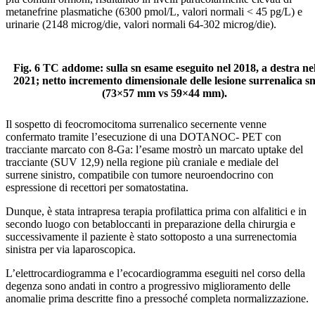
metanefrine plasmatiche (6300 pmol/L, valori normali < 45 pg/L) e
urinarie (2148 microg/die, valori normali 64-302 microg/die).
Fig. 6
TC addome: sulla sn esame eseguito nel 2018, a destra ne
2021; netto incremento dimensionale delle lesione surrenalica s
(73×57 mm vs 59×44 mm).
Il sospetto di feocromocitoma surrenalico secernente venne
confermato tramite l’esecuzione di una DOTANOC- PET con
tracciante marcato con 8-Ga: l’esame mostrò un marcato uptake del
tracciante (SUV 12,9) nella regione più craniale e mediale del
surrene sinistro, compatibile con tumore neuroendocrino con
espressione di recettori per somatostatina.
Dunque, è stata intrapresa terapia profilattica prima con alfalitici e in
secondo luogo con betabloccanti in preparazione della chirurgia e
successivamente il paziente è stato sottoposto a una surrenectomia
sinistra per via laparoscopica.
L’elettrocardiogramma e l’ecocardiogramma eseguiti nel corso della
degenza sono andati in contro a progressivo miglioramento delle
anomalie prima descritte fino a pressoché completa normalizzazione.