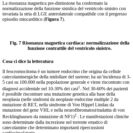
La risonanza magnetica pre-dimissione ha confermato la
normalizzazione della funzione sistolica del ventricolo sinistro con
invariata la stria di LGE anterolaterale compatibile con il pregresso
episodio miocarditico (
Figura 7
).
Fig. 7
Risonanza magnetica cardiaca:
normalizzazione della
funzione contrattile del ventricolo sinistro.
Cosa ci dice la letteratura
Il feocromocitoma è un tumore endocrino che origina da cellule
catecolaminergiche della midollare del surrene; ha un’incidenza di 3-
5 casi su 100.000 nella popolazione generale e viene riscontrato con
1
diagnosi accidentale nel 10-30% dei casi
. Nel 30-60% dei pazienti
è possibile riscontrare una mutazione genetica alla base della
neoplasia (nelle sindromi da neoplasie endocrine multiple 2 da
mutazione di RET, nella sindrome di Von Hippel Lindau da
mutazione del gene VHL e nella neurofibromatosi/malattia di von
2.
Recklinghausen da mutazione di NF1)
. Le manifestazioni cliniche
sono determinate dalla increzione nel torrente ematico di
catecolamine che determinano importanti ripercussioni
cardiocircolatorie.