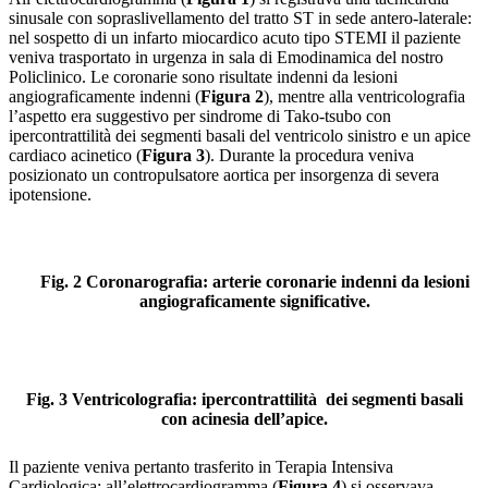
sinusale con sopraslivellamento del tratto ST in sede antero-laterale:
nel sospetto di un infarto miocardico acuto tipo STEMI il paziente
veniva trasportato in urgenza in sala di Emodinamica del nostro
Policlinico. Le coronarie sono risultate indenni da lesioni
angiograficamente indenni (
Figura 2
), mentre alla ventricolografia
l’aspetto era suggestivo per sindrome di Tako-tsubo con
ipercontrattilità dei segmenti basali del ventricolo sinistro e un apice
cardiaco acinetico (
Figura 3
). Durante la procedura veniva
posizionato un contropulsatore aortica per insorgenza di severa
ipotensione.
Fig. 2 Coronarografia: arterie coronarie indenni da lesioni
angiograficamente significative.
Fig. 3
Ventricolografia: ipercontrattilità dei segmenti basali
con acinesia dell’apice.
Il paziente veniva pertanto trasferito in Terapia Intensiva
Cardiologica: all’elettrocardiogramma (
Figura 4
) si osservava