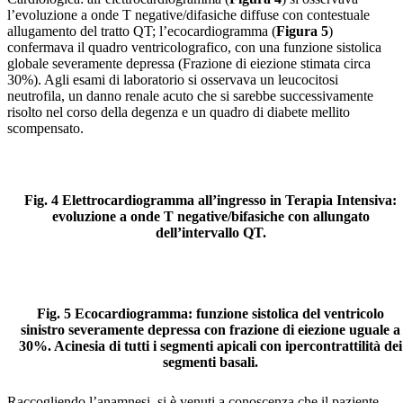
l’evoluzione a onde T negative/difasiche diffuse con contestuale
allugamento del tratto QT; l’ecocardiogramma (
Figura 5
)
confermava il quadro ventricolografico, con una funzione sistolica
globale severamente depressa (Frazione di eiezione stimata circa
30%). Agli esami di laboratorio si osservava un leucocitosi
neutrofila, un danno renale acuto che si sarebbe successivamente
risolto nel corso della degenza e un quadro di diabete mellito
scompensato.
Fig. 4 Elettrocardiogramma all’ingresso in Terapia Intensiva:
evoluzione a onde T negative/bifasiche con allungato
dell’intervallo QT.
Fig. 5 Ecocardiogramma: funzione sistolica del ventricolo
sinistro severamente depressa con frazione di eiezione uguale a
30%. Acinesia di tutti i segmenti apicali con ipercontrattilità dei
segmenti basali.
Raccogliendo l’anamnesi, si è venuti a conoscenza che il paziente