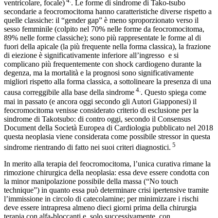
4.
ventricolare, focale)
. Le forme di sindrome di Tako-tsubo
secondarie a feocromocitoma hanno caratteristiche diverse rispetto a
quelle classiche: il “gender gap” è meno sproporzionato verso il
sesso femminile (colpito nel 70% nelle forme da feocromocitoma,
89% nelle forme classiche); sono più rappresentate le forme al di
fuori della apicale (la più frequente nella forma classica), la frazione
di eiezione è significativamente inferiore all’ingresso e si
complicano più frequentemente con shock cardiogeno durante la
degenza, ma la mortalità e la prognosi sono significativamente
migliori rispetto alla forma classica, a sottolineare la presenza di una
4.
causa correggibile alla base della sindrome
. Questo spiega come
mai in passato (e ancora oggi secondo gli Autori Giapponesi) il
feocromocitoma venisse considerato criterio di esclusione per la
sindrome di Takotsubo: di contro oggi, secondo il Consensus
Document della Società Europea di Cardiologia pubblicato nel 2018
questa neoplasia viene considerata come possibile stressor in questa
5
sindrome rientrando di fatto nei suoi criteri diagnostici.
In merito alla terapia del feocromocitoma, l’unica curativa rimane la
rimozione chirurgica della neoplasia: essa deve essere condotta con
la minor manipolazione possibile della massa (“No touch
technique”) in quanto essa può determinare crisi ipertensive tramite
l’immissione in circolo di catecolamine; per minimizzare i rischi
deve essere intrapresa almeno dieci giorni prima della chirurgia
terapia con alfa-bloccanti e, solo successivamente, con