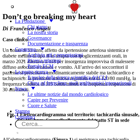
The Voice of the Young
SOSTIENICI
Don’t go breaking my heart
La Fondazione
Chi siamo
Di Francesco Angeli
La nostra storia
Governance
Caso clinico
:
Documentazione e trasparenza
Congresso
Un uomo di 53 anni, affetto da ipertensione arteriosa sistemica e
Archivio atti e presentazioni
diabete mellito di tipo II in terapia con ipoglicemizzanti orali, in
Ricerca relazioni
marzo 2021 allertava il 118 per insorgenza improvvisa di malessere
Portale ECM
diffuso associato a nausea e vomito. All’arrivo dei soccorritori il
La nostra ricerca
paziente si presentava emodinamicamente stabile ma tachicardico e
Il nucleo della ricerca scientifica del CLI
tachipnoico: la pressione arteriosa registrata era di 120/80 mmHg, la
Clima ed Interclima: studi multicentrici internazionali
frequenza cardiaca di 115 battiti/minuti e la frequenza respiratoria di
News
30 atti/minuti.
Le ultime notizie dal mondo cardiologico
Capire per Prevenire
Cuore e Salute
Stampa
Fig. 1
Elettrocardiogramma sul territorio: tachicardia sinusale,
Contattaci
FC 115 bpm. Sovraslivellamento del tratto ST in sede
anterolaterale.
All’elettrocardiogramma (
Figura 1
) si registrava una tachicardia