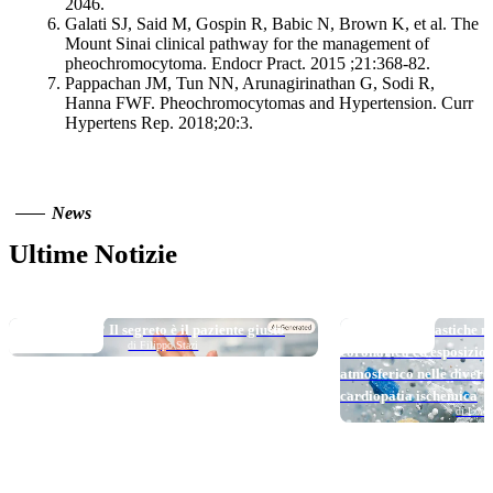
2046.
Galati SJ, Said M, Gospin R, Babic N, Brown K, et al. The
Mount Sinai clinical pathway for the management of
pheochromocytoma. Endocr Pract. 2015 ;21:368-82.
Pappachan JM, Tun NN, Arunagirinathan G, Sodi R,
Hanna FWF. Pheochromocytomas and Hypertension. Curr
Hypertens Rep. 2018;20:3.
News
Ultime Notizie
TOP NEWS
TOP NEWS
Long DAPT…? Il segreto è il paziente giusto
Micro e nanoplastiche ne
di Filippo Stazi
coronarica ed esposizio
atmosferico nelle divers
cardiopatia ischemica
di Loren