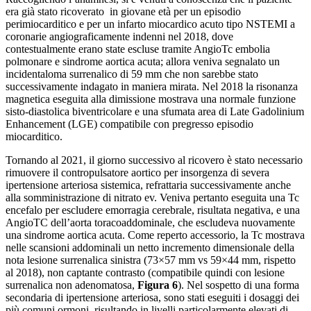
era già stato ricoverato in giovane età per un episodio
perimiocarditico e per un infarto miocardico acuto tipo NSTEMI a
coronarie angiograficamente indenni nel 2018, dove
contestualmente erano state escluse tramite AngioTc embolia
polmonare e sindrome aortica acuta; allora veniva segnalato un
incidentaloma surrenalico di 59 mm che non sarebbe stato
successivamente indagato in maniera mirata. Nel 2018 la risonanza
magnetica eseguita alla dimissione mostrava una normale funzione
sisto-diastolica biventricolare e una sfumata area di Late Gadolinium
Enhancement (LGE) compatibile con pregresso episodio
miocarditico.
Tornando al 2021, il giorno successivo al ricovero è stato necessario
rimuovere il contropulsatore aortico per insorgenza di severa
ipertensione arteriosa sistemica, refrattaria successivamente anche
alla somministrazione di nitrato ev. Veniva pertanto eseguita una Tc
encefalo per escludere emorragia cerebrale, risultata negativa, e una
AngioTC dell’aorta toracoaddominale, che escludeva nuovamente
una sindrome aortica acuta. Come reperto accessorio, la Tc mostrava
nelle scansioni addominali un netto incremento dimensionale della
nota lesione surrenalica sinistra (73×57 mm vs 59×44 mm, rispetto
al 2018), non captante contrasto (compatibile quindi con lesione
surrenalica non adenomatosa,
Figura 6
). Nel sospetto di una forma
secondaria di ipertensione arteriosa, sono stati eseguiti i dosaggi dei
più comuni ormoni, risultando in livelli particolarmente elevati di