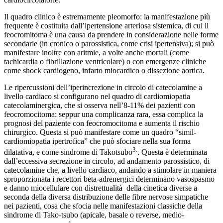
Il quadro clinico è estremamente pleomorfo: la manifestazione più
frequente è costituita dall’ipertensione arteriosa sistemica, di cui il
feocromitoma è una causa da prendere in considerazione nelle forme
secondarie (in cronico o parossistica, come crisi ipertensiva); si può
manifestare inoltre con aritmie, a volte anche mortali (come
tachicardia o fibrillazione ventricolare) o con emergenze cliniche
come shock cardiogeno, infarto miocardico o dissezione aortica.
Le ripercussioni dell’iperincrezione in circolo di catecolamine a
livello cardiaco si configurano nel quadro di cardiomiopatia
catecolaminergica, che si osserva nell’8-11% dei pazienti con
feocromocitoma: seppur una complicanza rara, essa complica la
prognosi del paziente con feocromocitoma e aumenta il rischio
chirurgico. Questa si può manifestare come un quadro “simil-
cardiomiopatia ipertrofica” che può sfociare nella sua forma
3.
dilatativa, e come sindrome di Takotsubo
. Questa è determinata
dall’eccessiva secrezione in circolo, ad andamento parossistico, di
catecolamine che, a livello cardiaco, andando a stimolare in maniera
sproporzionata i recettori beta-adrenergici determinano vasospasmo
e danno miocellulare con distrettualità della cinetica diverse a
seconda della diversa distribuzione delle fibre nervose simpatiche
nei pazienti, cosa che sfocia nelle manifestazioni classiche della
sindrome di Tako-tsubo (apicale, basale o reverse, medio-