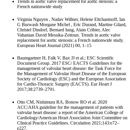
Trends in aortic valve replacement for aortic stenosis: a
French nationwide study
Virginia Nguyen , Nadav Willner, Helene Eltchaninoff, Ian
G Burwash Morgane Michel , Eric Durand, Martine Gilard,
Christel Dindorf, Bernard Iung, Alain Cribier, Alec
Vahanian David Messika-Zeitoun. Trends in aortic valve
replacement for aortic stenosis: a French nationwide study.
European Heart Journal (2021) 00, 1–15
Baumgartner H, Falk V, Bax JJ et al.; ESC Scientific
Document Group. 2017 ESC/ EACTS Guidelines for the
management of valvular heart disease: the Task Force for
the Management of Valvular Heart Disease of the European
Society of Cardiology (ESC) and the European Association
for Cardio-Thoracic Surgery (EACTS). Eur Heart J
2017;38:2739–2791.
Otto CM, Nishimura RA, Bonow RO et al. 2020
ACC/AHA guideline for the management of patients with
valvular heart disease: a report of the American College of
Cardiology/American Heart Association Joint Committee on
Clinical Practice Guidelines. Circulation 2021;143:e72–
e227.