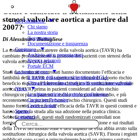
SOSTIENICI
Come è cambiato il trattamento della
stenosi valvolare aortica a partire dal
La Fondazione
2007?
Chi siamo
La nostra storia
Governance
Di Alessandro Battagliese
Documentazione e trasparenza
Congresso
La sostituzione transcatetere della valvola aortica (TAVR) ha
Archivio atti e presentazioni
cambiato profondamente la gestione dei pazienti con stenosi della
Ricerca relazioni
valvola aortica (SA) grave.
Portale ECM
La nostra ricerca
Studi randomizzati controllati hanno documentato l’efficacia e
Il nucleo della ricerca scientifica del CLI
fattibilità della TAVR e la superiorità in termini di rapporto rischio
Clima ed Interclima: studi multicentrici internazionali
beneficio rispetto all’intervento chirurgico di sostituzione valvolare
News
aortica (SAVR) prima in pazienti considerati ad alto rischio
Le ultime notizie dal mondo cardiologico
chirurgico, poi in pazienti a rischio chirurgico intermedio, e più
Capire per Prevenire
recentemente in pazienti a basso rischio chirurgico. Questi studi
Cuore e Salute
hanno fornito evidenze sull’efficacia della TAVR in questi contesti e
Stampa
hanno aperto la strada alla sua adozione nella pratica clinica.
Contattaci
Sebbene essenziali, questi studi randomizzati controllati non
forniscono alcuna informazione sull’implementazione e sui risultati
della TAVR nel mondo reale e dell’impatto he essa abbia avuto sulla
sostituzione chirurgica della valvola aortica (SAVR). Finora i registri
pubblicati sono scarsi e principalmente basati un sistema sanitario