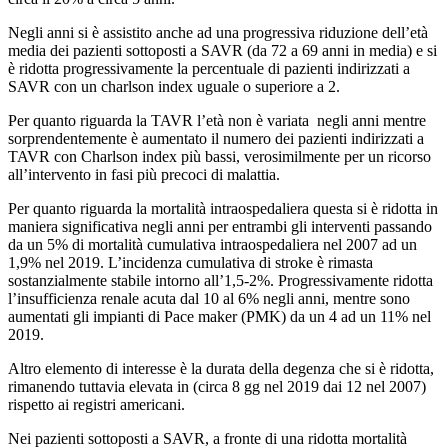
Negli anni si è assistito anche ad una progressiva riduzione dell’età
media dei pazienti sottoposti a SAVR (da 72 a 69 anni in media) e si
è ridotta progressivamente la percentuale di pazienti indirizzati a
SAVR con un charlson index uguale o superiore a 2.
Per quanto riguarda la TAVR l’età non è variata negli anni mentre
sorprendentemente è aumentato il numero dei pazienti indirizzati a
TAVR con Charlson index più bassi, verosimilmente per un ricorso
all’intervento in fasi più precoci di malattia.
Per quanto riguarda la mortalità intraospedaliera questa si è ridotta in
maniera significativa negli anni per entrambi gli interventi passando
da un 5% di mortalità cumulativa intraospedaliera nel 2007 ad un
1,9% nel 2019. L’incidenza cumulativa di stroke è rimasta
sostanzialmente stabile intorno all’1,5-2%. Progressivamente ridotta
l’insufficienza renale acuta dal 10 al 6% negli anni, mentre sono
aumentati gli impianti di Pace maker (PMK) da un 4 ad un 11% nel
2019.
Altro elemento di interesse è la durata della degenza che si è ridotta,
rimanendo tuttavia elevata in (circa 8 gg nel 2019 dai 12 nel 2007)
rispetto ai registri americani.
Nei pazienti sottoposti a SAVR, a fronte di una ridotta mortalità