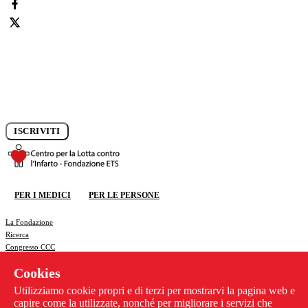
Iscriviti alla newsletter e rimani aggiornato sui progressi della
ricerca.
ISCRIVITI
DONA ORA
PER I MEDICI
PER LE PERSONE
DONA ORA
La Fondazione
Ricerca
Congresso CCC
News
Cookies
Previeni l'infarto
Contattaci
Utilizziamo cookie propri e di terzi per mostrarvi la pagina web e
Privacy policy
capire come la utilizzate, nonché per migliorare i servizi che