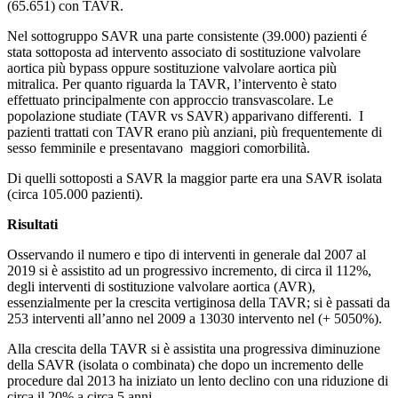
(65.651) con TAVR.
Nel sottogruppo SAVR una parte consistente (39.000) pazienti é
stata sottoposta ad intervento associato di sostituzione valvolare
aortica più bypass oppure sostituzione valvolare aortica più
mitralica. Per quanto riguarda la TAVR, l’intervento è stato
effettuato principalmente con approccio transvascolare. Le
popolazione studiate (TAVR vs SAVR) apparivano differenti. I
pazienti trattati con TAVR erano più anziani, più frequentemente di
sesso femminile e presentavano maggiori comorbilità.
Di quelli sottoposti a SAVR la maggior parte era una SAVR isolata
(circa 105.000 pazienti).
Risultati
Osservando il numero e tipo di interventi in generale dal 2007 al
2019 si è assistito ad un progressivo incremento, di circa il 112%,
degli interventi di sostituzione valvolare aortica (AVR),
essenzialmente per la crescita vertiginosa della TAVR; si è passati da
253 interventi all’anno nel 2009 a 13030 intervento nel (+ 5050%).
Alla crescita della TAVR si è assistita una progressiva diminuzione
della SAVR (isolata o combinata) che dopo un incremento delle
procedure dal 2013 ha iniziato un lento declino con una riduzione di
circa il 20% a circa 5 anni.