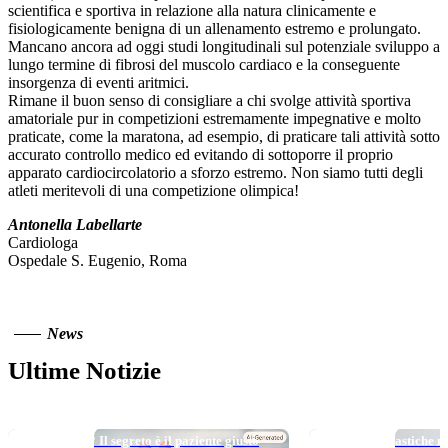
scientifica e sportiva in relazione alla natura clinicamente e
fisiologicamente benigna di un allenamento estremo e prolungato.
Mancano ancora ad oggi studi longitudinali sul potenziale sviluppo a
lungo termine di fibrosi del muscolo cardiaco e la conseguente
insorgenza di eventi aritmici.
Rimane il buon senso di consigliare a chi svolge attività sportiva
amatoriale pur in competizioni estremamente impegnative e molto
praticate, come la maratona, ad esempio, di praticare tali attività sotto
accurato controllo medico ed evitando di sottoporre il proprio
apparato cardiocircolatorio a sforzo estremo. Non siamo tutti degli
atleti meritevoli di una competizione olimpica!
Antonella Labellarte
Cardiologa
Ospedale S. Eugenio, Roma
News
Ultime Notizie
TOP NEWS
TOP NEWS
Long DAPT…? Il segreto è il paziente giusto
Micro e nanoplastiche ne