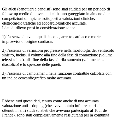
Gli atleti (canottieri e canoisti) sono stati studiati per un periodo di
follow up medio di nove anni ed hanno gareggiato in almeno due
competizioni olimpiche, sottoposti a valutazioni cliniche,
elettrocardiografiche ed ecocardiografiche accurate.
I dati di rilievo presi in considerazione sono:
1) l’assenza di eventi quali sincope, arresto cardiaco e morte
improvvisa di origine cardiaca;
2) l’assenza di variazioni progressive nella morfologia del ventricolo
sinistro, inclusi il volume alla fine della fase di contrazione (volume
tele-sistolico), alla fine della fase di rilassamento (volume tele-
diastolico) e lo spessore delle pareti;
3) l’assenza di cambiamenti nella funzione contrattile calcolata con
un indice ecocardiografico molto accurato.
Ebbene tutti questi dati, tenuto conto anche di una accurata
valutazione anti – doping (che aveva potuto influire sui risultati
ottenuti in altri studi su atleti che avevano partecipato al Tour de
France), sono stati complessivamente rassicuranti per la comunità