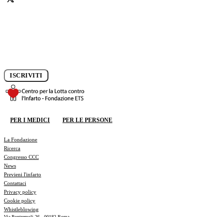
Iscriviti alla newsletter e rimani aggiornato sui progressi della
ricerca.
ISCRIVITI
DONA ORA
PER I MEDICI
PER LE PERSONE
DONA ORA
La Fondazione
Ricerca
Congresso CCC
News
Previeni l'infarto
Contattaci
Privacy policy
Cookie policy
Whistleblowing
Via Pontremoli 26 - 00182 Roma