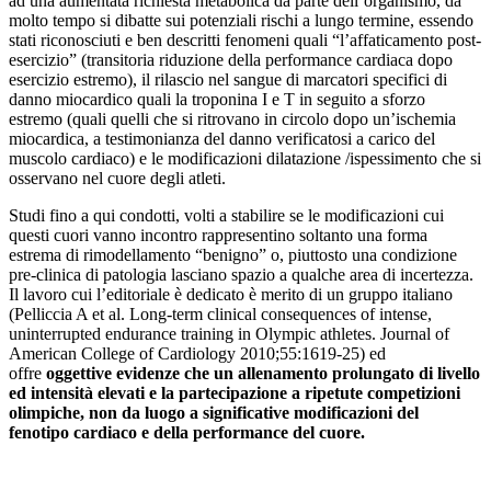
ad una aumentata richiesta metabolica da parte dell’organismo, da
molto tempo si dibatte sui potenziali rischi a lungo termine, essendo
stati riconosciuti e ben descritti fenomeni quali “l’affaticamento post-
esercizio” (transitoria riduzione della performance cardiaca dopo
esercizio estremo), il rilascio nel sangue di marcatori specifici di
danno miocardico quali la troponina I e T in seguito a sforzo
estremo (quali quelli che si ritrovano in circolo dopo un’ischemia
miocardica, a testimonianza del danno verificatosi a carico del
muscolo cardiaco) e le modificazioni dilatazione /ispessimento che si
osservano nel cuore degli atleti.
Studi fino a qui condotti, volti a stabilire se le modificazioni cui
questi cuori vanno incontro rappresentino soltanto una forma
estrema di rimodellamento “benigno” o, piuttosto una condizione
pre-clinica di patologia lasciano spazio a qualche area di incertezza.
Il lavoro cui l’editoriale è dedicato è merito di un gruppo italiano
(Pelliccia A et al. Long-term clinical consequences of intense,
uninterrupted endurance training in Olympic athletes. Journal of
American College of Cardiology 2010;55:1619-25) ed
offre
oggettive evidenze che un allenamento prolungato di livello
ed intensità elevati e la partecipazione a ripetute competizioni
olimpiche, non da luogo a significative modificazioni del
fenotipo cardiaco e della performance del cuore.