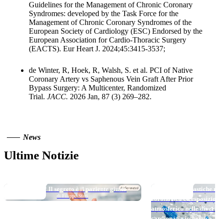
Guidelines for the Management of Chronic Coronary
Syndromes: developed by the Task Force for the
Management of Chronic Coronary Syndromes of the
European Society of Cardiology (ESC) Endorsed by the
European Association for Cardio-Thoracic Surgery
(EACTS). Eur Heart J. 2024;45:3415-3537;
de Winter, R, Hoek, R, Walsh, S. et al. PCI of Native
Coronary Artery vs Saphenous Vein Graft After Prior
Bypass Surgery: A Multicenter, Randomized
Trial.
JACC.
2026 Jan, 87 (3) 269–282.
News
Ultime Notizie
TOP NEWS
TOP NEWS
Long DAPT…? Il segreto è il paziente giusto
Micro e nanoplastiche ne
di Filippo Stazi
coronarica ed esposizio
atmosferico nelle divers
cardiopatia ischemica