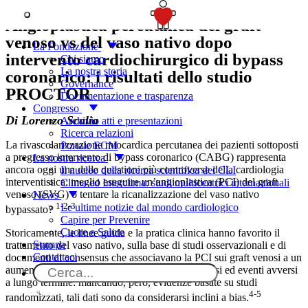
SOSTIENICI
Angioplastica percutanea del graft
venoso vs del vaso nativo dopo
La Fondazione
intervento cardiochirurgico di bypass
Chi siamo
La nostra storia
coronarico: i risultati dello studio
Governance
PROCTOR
Documentazione e trasparenza
Congresso
Di Lorenzo Scalia
Archivio atti e presentazioni
Ricerca relazioni
La rivascolarizzazione miocardica percutanea dei pazienti sottoposti
Portale ECM
a pregresso intervento di bypass coronarico (CABG) rappresenta
La nostra ricerca
ancora oggi una delle questioni più controverse della cardiologia
Il nucleo della ricerca scientifica del CLI
interventistica: meglio eseguire un’angioplastica (PCI) del graft
Clima ed Interclima: studi multicentrici internazionali
venoso (SVG) o tentare la ricanalizzazione del vaso nativo
News
1-2-3
Le ultime notizie dal mondo cardiologico
bypassato?
Capire per Prevenire
Cuore e Salute
Storicamente, le linee guida e la pratica clinica hanno favorito il
Stampa
trattamento del vaso nativo, sulla base di studi osservazionali e di
Contattaci
documenti di consensus che associavano la PCI sui graft venosi a un
aumento di complicanze periprocedurali, restenosi ed eventi avversi
a lungo termine: mancando, però, evidenze basate su studi
4-5
randomizzati, tali dati sono da considerarsi inclini a bias.