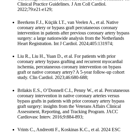
Clinical Practice Guidelines. J Am Coll Cardiol.
2022;79:e21-e129;
Beerkens F.J., Küçük I.T., van Veelen A., et al. Native
coronary artery or bypass graft percutaneous coronary
intervention in patients after previous coronary artery bypass
surgery: a large nationwide analysis from the Netherlands
Heart Registration. Int J Cardiol. 2024;405:131974;
Liu R., Liu H., Yuan D., et al. For patients with prior
coronary artery bypass grafting and recurrent myocardial
ischemia, percutaneous coronary intervention on bypass
graft or native coronary artery? A 5-year follow-up cohort
study. Clin Cardiol. 2023;46:680-688;
Brilakis E.S., O’Donnell C.I., Penny W., et al. Percutaneous
coronary intervention in native coronary arteries versus
bypass grafts in patients with prior coronary artery bypass
graft surgery: insights from the Veterans Affairs Clinical
Assessment, Reporting, and Tracking Program. JACC
Cardiovasc Interv. 2016;9:884-893;
Vrints C., Andreotti F., Koskinas K.C., et al. 2024 ESC