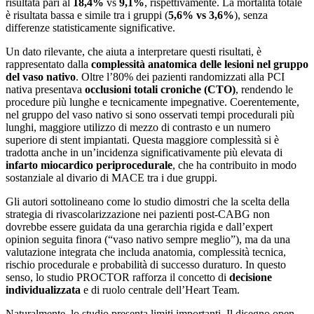
risultata pari al
18,4%
vs
9,1%
, rispettivamente. La mortalità totale
è risultata bassa e simile tra i gruppi (
5,6% vs 3,6%
), senza
differenze statisticamente significative.
Un dato rilevante, che aiuta a interpretare questi risultati, è
rappresentato dalla
complessità anatomica delle lesioni nel gruppo
del vaso nativo
. Oltre l’80% dei pazienti randomizzati alla PCI
nativa presentava
occlusioni totali croniche (CTO)
, rendendo le
procedure più lunghe e tecnicamente impegnative. Coerentemente,
nel gruppo del vaso nativo si sono osservati tempi procedurali più
lunghi, maggiore utilizzo di mezzo di contrasto e un numero
superiore di stent impiantati. Questa maggiore complessità si è
tradotta anche in un’incidenza significativamente più elevata di
infarto miocardico periprocedurale
, che ha contribuito in modo
sostanziale al divario di MACE tra i due gruppi.
Gli autori sottolineano come lo studio dimostri che la scelta della
strategia di rivascolarizzazione nei pazienti post-CABG non
dovrebbe essere guidata da una gerarchia rigida e dall’expert
opinion seguita finora (“vaso nativo sempre meglio”), ma da una
valutazione integrata che includa anatomia, complessità tecnica,
rischio procedurale e probabilità di successo duraturo. In questo
senso, lo studio PROCTOR rafforza il concetto di
decisione
individualizzata
e di ruolo centrale dell’Heart Team.
Naturalmente, lo studio presenta limiti importanti. Il disegno open-