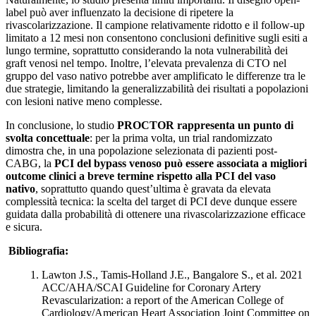
label può aver influenzato la decisione di ripetere la
rivascolarizzazione. Il campione relativamente ridotto e il follow-up
limitato a 12 mesi non consentono conclusioni definitive sugli esiti a
lungo termine, soprattutto considerando la nota vulnerabilità dei
graft venosi nel tempo. Inoltre, l’elevata prevalenza di CTO nel
gruppo del vaso nativo potrebbe aver amplificato le differenze tra le
due strategie, limitando la generalizzabilità dei risultati a popolazioni
con lesioni native meno complesse.
In conclusione, lo studio
PROCTOR rappresenta un punto di
svolta concettuale
: per la prima volta, un trial randomizzato
dimostra che, in una popolazione selezionata di pazienti post-
CABG, la
PCI del bypass venoso può essere associata a migliori
outcome clinici a breve termine rispetto alla PCI del vaso
nativo
, soprattutto quando quest’ultima è gravata da elevata
complessità tecnica: la scelta del target di PCI deve dunque essere
guidata dalla probabilità di ottenere una rivascolarizzazione efficace
e sicura.
Bibliografia:
Lawton J.S., Tamis-Holland J.E., Bangalore S., et al. 2021
ACC/AHA/SCAI Guideline for Coronary Artery
Revascularization: a report of the American College of
Cardiology/American Heart Association Joint Committee on