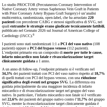
Lo studio PROCTOR (Percutaneous Coronary Intervention of
Native Coronary Artery versus Saphenous Vein Graft in Patients
with Prior Coronary Artery Bypass Graft Surgery) è un’analisi
multicentrica, randomizzata, open-label, che ha arruolato
220
pazienti
con precedente CABG e stenosi significativa di SVG, nei
quali
entrambe le strategie erano giudicate tecnicamente fattibili
,
pubblicato nel Gennaio 2026 sul Journal of American College of
6
Cardiology (JACC).
I pazienti sono stati randomizzati 1:1 a
PCI del vaso nativo
(108
pazienti) oppure a
PCI del bypass venoso
(112 pazienti).
L’endpoint primario era un composito di
morte per tutte le cause,
infarto miocardico non fatale e rivascolarizzazione target
clinicamente guidata
a 1 anno.
A un anno di follow-up, l’endpoint primario si è verificato nel
34,3%
dei pazienti trattati con PCI del vaso nativo rispetto al
18,7%
di quelli trattati con PCI del bypass venoso, con una
riduzione
significativa degli eventi nel gruppo SVG
. La differenza era
guidata principalmente da una maggiore incidenza di infarto
miocardico e di rivascolarizzazione target nel gruppo del vaso
nativo. In particolare, l’infarto miocardico non fatale si è verificato
nel
22,6%
dei pazienti del gruppo nativo contro l’
11,7%
del gruppo
SVG, mentre la rivascolarizzazione target clinicamente guidata è