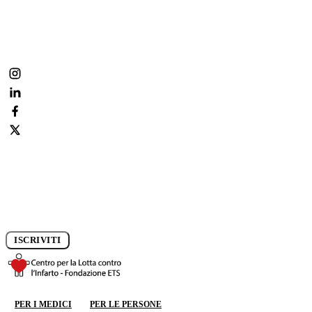
Fai parte anche tu della nostra community:
condividi, commenta, segui la prevenzione ogni giorno.
Iscriviti alla newsletter e rimani aggiornato sui progressi della
ricerca.
ISCRIVITI
DONA ORA
PER I MEDICI
PER LE PERSONE