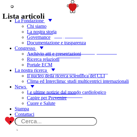
Articoli
SOSTIENICI
Lista articoli
La Fondazione
Chi siamo
03 JUNE 2025
La nostra storia
Il lato oscuro del bodybuilding
Governance
di Filippo Brandimarte
Documentazione e trasparenza
Congresso
27 MAY 2025
Esercizio fisico nella cardiomiopatia ipertrofica: non più un tabù!!
Archivio atti e presentazioni
di Vittoria Rizzello
Ricerca relazioni
Portale ECM
La nostra ricerca
11 FEBRUARY
Cuore d’atleta o cardiomiopatia? Il T1 mapping può aiutarci
2025
Il nucleo della ricerca scientifica del CLI
di Camilla Cavallaro
Clima ed Interclima: studi multicentrici internazionali
News
04 MARCH 2023
Le ultime notizie dal mondo cardiologico
Giocare a golf può aiutare nell’età adulta?
di Antonella Labellarte
Capire per Prevenire
Cuore e Salute
Stampa
Contattaci
Metti il cuore dove conta.