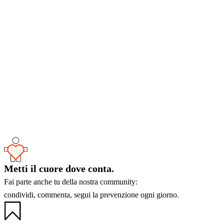
Quotidiano Nazionale | Teniamo sotto controllo i nemici del nostro cu
Huffington Post | Ictus criptogenetico o di origine ignota, cos’è e cos
PharmaStar – Cuore, quali sono oggi le problematiche più importanti?
Quotidiano Sanità | Malattie cardiovascolari: semplificazione terapeuti
Metti il cuore dove conta.
Fai parte anche tu della nostra community:
condividi, commenta, segui la prevenzione ogni giorno.