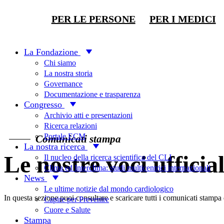
PER LE PERSONE
PER I MEDICI
Stampa
La Fondazione
Chi siamo
La nostra storia
Governance
Documentazione e trasparenza
Congresso
Archivio atti e presentazioni
Ricerca relazioni
Portale ECM
Comunicati stampa
La nostra ricerca
Le nostre voci ufficial
Il nucleo della ricerca scientifica del CLI
Clima ed Interclima: studi multicentrici internazionali
News
Le ultime notizie dal mondo cardiologico
In questa sezione puoi consultare e scaricare tutti i comunicati stampa 
Capire per Prevenire
Cuore e Salute
Stampa