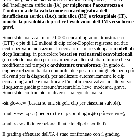
dell’intelligenza artificiale (IA) per
migliorare l’accuratezza e
l’uniformità della valutazione ecocardiografica dell’
insufficienza aortica (IAo), mitralica (IM) e tricuspidale (IT),
nonché la possibilità di predire l’evoluzione dell’IM verso forme
gravi.
Sono stati analizzati oltre 71.000 ecocardiogrammi transtoracici
(ETT) e più di 1.2 milioni di clip color-Doppler registrate nei due
centri per varie indicazioni. I ricercatori hanno sviluppato
modelli di
deep learning
, in particolare
basati su reti neurali convoluzionali
(un metodo analitico particolarmente adatto a studiare forme che si
modificano nel tempo) e
architetture transformer
(in grado di
cogliere relazioni tra dati non ordinati e pesare di più gli elementi più
rilevanti per la diagnosi), per analizzare automaticamente le clip
ecocardiografiche e quantificare l’insufficienza valvolare attraverso
il seguente grading: nessuna/trascurabile, lieve, moderata, grave.
Sono state confrontate tre diverse strategie di analisi:
-single-view (basata su una singola clip per ciascuna valvola),
-multiview top-3 (media di tre clip con il rigurgito più evidente),
-multiview all (integrazione di tutte le clip disponibili).
Il grading effettuato dall’IA è stato confrontato con il grading