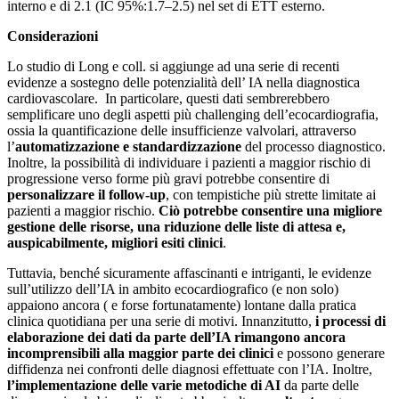
interno e di 2.1 (IC 95%:1.7–2.5) nel set di ETT esterno.
Considerazioni
Lo studio di Long e coll. si aggiunge ad una serie di recenti
evidenze a sostegno delle potenzialità dell’ IA nella diagnostica
cardiovascolare. In particolare, questi dati sembrerebbero
semplificare uno degli aspetti più challenging dell’ecocardiografia,
ossia la quantificazione delle insufficienze valvolari, attraverso
l’
automatizzazione e standardizzazione
del processo diagnostico.
Inoltre, la possibilità di individuare i pazienti a maggior rischio di
progressione verso forme più gravi potrebbe consentire di
personalizzare il follow-up
, con tempistiche più strette limitate ai
pazienti a maggior rischio.
Ciò potrebbe consentire una migliore
gestione delle risorse, una riduzione delle liste di attesa e,
auspicabilmente, migliori esiti clinici
.
Tuttavia, benché sicuramente affascinanti e intriganti, le evidenze
sull’utilizzo dell’IA in ambito ecocardiografico (e non solo)
appaiono ancora ( e forse fortunatamente) lontane dalla pratica
clinica quotidiana per una serie di motivi. Innanzitutto,
i processi di
elaborazione dei dati da parte dell’IA rimangono ancora
incomprensibili alla maggior parte dei clinici
e possono generare
diffidenza nei confronti delle diagnosi effettuate con l’IA. Inoltre,
l’implementazione delle varie metodiche di AI
da parte delle