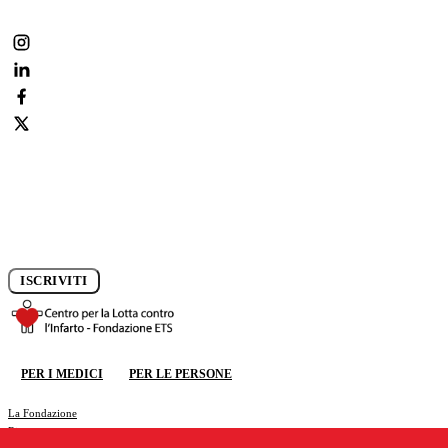
Iscriviti alla newsletter e rimani aggiornato sui progressi della
ricerca.
ISCRIVITI
DONA ORA
PER I MEDICI
PER LE PERSONE
DONA ORA
La Fondazione
Ricerca