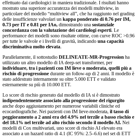
effettuato dai cardiologici in maniera tradizionale. I risultati hanno
mostrato una superiore accuratezza dei modelli multiview, in
particolare del modello “multiview all”, che ha raggiunto nel grading
delle insufficienze valvolari un
kappa ponderato di 0.76 per IM,
0.73 per IT e 0.81
per IAo,
dimostrando una
sostanziale
concordanza con la valutazione dei cardiologi esperti
. Le
performance dei modelli sono risultate ottime, con curve ROC >0.96
per tutte le valvole e i livelli di gravità, indicando
una capacità
discriminativa molto elevata
.
Parallelamente, il sottostudio
DELINEATE-MR-Progression
ha
utilizzato un altro modello di IA deep-set transformer, per
individuare, tra i pazienti con IM lieve o moderata, quelli più a
rischio di progressione
durante un follow-up di 2 anni. Il modello è
stato addestrato internamente su oltre 5.000 ETT e validato
esternamente su più di 10.000 ETT.
Lo score di rischio generato dal modello di IA si è dimostrato
indipendentemente associato alla progressione del rigurgito
anche dopo aggiustamento per numerose variabili cliniche ed
ecocardiografiche. Nei pazienti con IM lieve-moderata,
il tasso di
peggioramento a 2 anni era del 4.9% nel terzile a basso rischio e
del 18.1% nel terzile ad alto rischio secondo il modello AI.
Nei
modelli di Cox multivariati, uno score di rischio AI elevato era
associato a un hazard ratio di 4.1 (IC 95%: 2.5–6.6) nel set di ETT