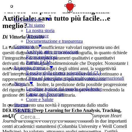
SOSTIENICI
Valvole “in pasto” all’Intelligenza
Artificiale: sarà tutto più facile…e
La Fondazione
meglio?
Chi siamo
La nostra storia
Governance
Di Vittoria Rizzello
Documentazione e trasparenza
Congresso
La valutazione delle insufficienze valvolari rappresenta uno dei
Archivio atti e presentazioni
quesiti diagnostici più difficili in ecocardiografia, in quanto richiede
Ricerca relazioni
l’integrazione di molteplici parametri qualitativi e quantitativi
Portale ECM
derivanti sia dall’imaging bidimensionale che Doppler. Nonostante i
La nostra ricerca
notevoli progressi tecnologici degli ultimi anni, la soggettività
Il nucleo della ricerca scientifica del CLI
dell’interpretazione e la variabilità inter-osservatore continuano a
Clima ed Interclima: studi multicentrici internazionali
rappresentare il limite principale di qualsiasi valutazione
News
ecocardiografica. Inoltre, la predizione della possibile progressione
Le ultime notizie dal mondo cardiologico
del rigurgito valvolare è assolutamente imprevedibile, rendendo la
Capire per Prevenire
gestione del follow-up spesso arbitraria.
Cuore e Salute
Stampa
In questo contesto una novità è rappresentata dallo studio
Contattaci
DELINEATE (Deep Learning for Echo Analysis, Tracking,
and Evaluation)
, recentemente pubblicato sull’
European Heart
Journal
da Long A e coll
(1)
. Lo studio, condotto in due importanti
centri accademici statunitensi (Columbia University e Weill Cornell
Medicine), ha valutato, attraverso analisi retrospettive, l’utilità