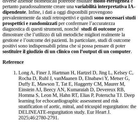
diverse aziende biomedicali potrebbe risultare
molto eterogenea
e
pertanto paradossalmente creare una
variabilità interpretativa IA-
dipendente
. Infine, i dati a oggi disponibili provengono
prevalentemente da studi retrospettivi e quindi
sono necessari studi
prospettici e randomizzati
per confermare l’accuratezza
diagnostica di questi strumenti, nonché
studi di outcome
per
dimostrare che l’utilizzo di tali metodiche migliori realmente la
gestione e l’outcome dei pazienti. In particolare, studi di outcome
positivi sono indispensabili prima che si possa pensare di poter
sostituire il giudizio di un clinico con l’output di un computer
.
Reference
Long A, Finer J, Hartman H, Hartzel D, Jing L, Kelsey C,
Rocha D, Ruhl J, vanMaanen D, Elnabawi Y, Metser G,
Duffy E, Mawson T, Tat E, Haggerty CM, Maurer M,
Einstein AJ, Beecy AN, Kumaraiah D, Devereux RB,
Homma S, Leon M, Hahn RT, Elias P, Poterucha TJ. Deep
learning for echocardiographic assessment and risk
stratification of aortic, mitral, and tricuspid regurgitation: the
DELINEATE-regurgitation study. Eur Heart J.
2025;46:2780-2791.