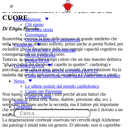
SOSTIENICI
L’ALZHEIMER NON VIENE DAL
CUORE
La Fondazione
Chi siamo
Di Eligio Piccolo
La nostra storia
Governance
Basterebbe scorrere la lista delle persone di grande intelletto che
Documentazione e trasparenza
nella loro vita ne abbiano sofferto, penso anche ai premi Nobel, per
Congresso
escludere che la decadenza delle loro egregie capacità cognitive sia
Archivio atti e presentazioni
conseguenza di un infarto di cuore.
Ricerca relazioni
Tuttavia, in questi ultimi tempi coloro che un mio maestro definiva
Portale ECM
“gli specialisti del dividere il capello in quattro”, cardiologi e
La nostra ricerca
psicologi, sono alla ricerca, perché convinti, di una relazione fra la
Il nucleo della ricerca scientifica del CLI
malattia del secolo (già siamo al secondo) e l’Alzheimer o simili.
Clima ed Interclima: studi multicentrici internazionali
News
Le ultime notizie dal mondo cardiologico
Capire per Prevenire
Non hanno certamente tutti i torti perché alcuni fattori che
Cuore e Salute
favoriscono la prima (età, fumo, diabete, pressione alta, ecc.)
Stampa
sembrano facilitare anche la seconda, ma il fattore più importante
Contattaci
che rende le cellule cerebrali incapaci di pensare non è dovuto a un
infarto, né quello è la causa di questo.
La degenerazione cerebrale osservata nei cervelli degli Alzheimer
dai patologi è infatti tutta sui generis. D’altronde, non si capirebbe