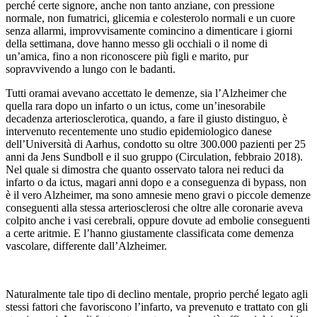
perché certe signore, anche non tanto anziane, con pressione
normale, non fumatrici, glicemia e colesterolo normali e un cuore
senza allarmi, improvvisamente comincino a dimenticare i giorni
della settimana, dove hanno messo gli occhiali o il nome di
un’amica, fino a non riconoscere più figli e marito, pur
sopravvivendo a lungo con le badanti.
Tutti oramai avevano accettato le demenze, sia l’Alzheimer che
quella rara dopo un infarto o un ictus, come un’inesorabile
decadenza arteriosclerotica, quando, a fare il giusto distinguo, è
intervenuto recentemente uno studio epidemiologico danese
dell’Università di Aarhus, condotto su oltre 300.000 pazienti per 25
anni da Jens Sundboll e il suo gruppo (Circulation, febbraio 2018).
Nel quale si dimostra che quanto osservato talora nei reduci da
infarto o da ictus, magari anni dopo e a conseguenza di bypass, non
è il vero Alzheimer, ma sono amnesie meno gravi o piccole demenze
conseguenti alla stessa arteriosclerosi che oltre alle coronarie aveva
colpito anche i vasi cerebrali, oppure dovute ad embolie conseguenti
a certe aritmie. E l’hanno giustamente classificata come demenza
vascolare, differente dall’Alzheimer.
Naturalmente tale tipo di declino mentale, proprio perché legato agli
stessi fattori che favoriscono l’infarto, va prevenuto e trattato con gli