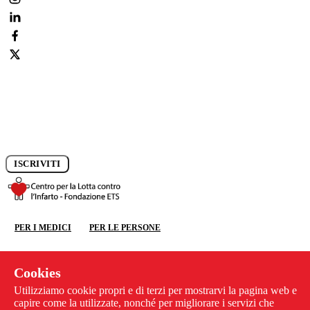
Iscriviti alla newsletter e rimani aggiornato sui progressi della
ricerca.
ISCRIVITI
DONA ORA
PER I MEDICI
PER LE PERSONE
DONA ORA
La Fondazione
Ricerca
Cookies
Congresso CCC
Utilizziamo cookie propri e di terzi per mostrarvi la pagina web e
News
capire come la utilizzate, nonché per migliorare i servizi che
Previeni l'infarto