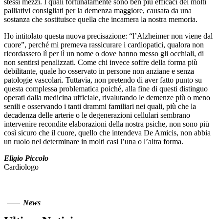
stessi mezzi. I quali fortunatamente sono ben più efficaci dei molti
palliativi consigliati per la demenza maggiore, causata da una
sostanza che sostituisce quella che incamera la nostra memoria.
Ho intitolato questa nuova precisazione: “l’Alzheimer non viene dal
cuore”, perché mi premeva rassicurare i cardiopatici, qualora non
ricordassero lì per lì un nome o dove hanno messo gli occhiali, di
non sentirsi penalizzati. Come chi invece soffre della forma più
debilitante, quale ho osservato in persone non anziane e senza
patologie vascolari. Tuttavia, non pretendo di aver fatto punto su
questa complessa problematica poiché, alla fine di questi distinguo
operati dalla medicina ufficiale, rivalutando le demenze più o meno
senili e osservando i tanti drammi familiari nei quali, più che la
decadenza delle arterie o le degenerazioni cellulari sembrano
intervenire recondite elaborazioni della nostra psiche, non sono più
così sicuro che il cuore, quello che intendeva De Amicis, non abbia
un ruolo nel determinare in molti casi l’una o l’altra forma.
Eligio Piccolo
Cardiologo
News