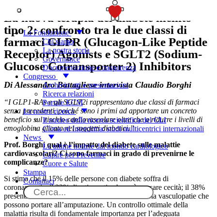
SOSTIENICI
La nuova terapia del diabete mellito
tipo 2: confronto tra le due classi di
La Fondazione
farmaci GLPR (Glucagon-Like Peptide
Chi siamo
La nostra storia
Receptor) Agonists e SGLT2 (Sodium-
Governance
Glucose Cotransporter 2) Inhibitors
Documentazione e trasparenza
Congresso
Di Alessandro Battagliese intervista Claudio Borghi
Archivio atti e presentazioni
Ricerca relazioni
“I GLP1-RAs e gli SGLT2i rappresentano due classi di farmaci
Portale ECM
senza precedenti, poiché sono i primi ad apportare un concreto
La nostra ricerca
beneficio sul rischio cardiovascolare oltre che a ridurre i livelli di
Il nucleo della ricerca scientifica del CLI
emoglobina glicata nei soggetti diabetici.”
Clima ed Interclima: studi multicentrici internazionali
News
Prof. Borghi qual è l’impatto del diabete sulle malattie
Le ultime notizie dal mondo cardiologico
cardiovascolari? Ci sono farmaci in grado di prevenirne le
Capire per Prevenire
complicanze?
Cuore e Salute
Stampa
Si stima che il 15% delle persone con diabete soffra di
Contattaci
coronaropatia; il 22% di retinopatia che può causare cecità; il 38%
presenti una malattia renale cronica ed il 3% abbia vasculopatie che
possono portare all’amputazione. Un controllo ottimale della
malattia risulta di fondamentale importanza per l’adeguata