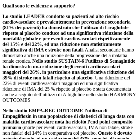
Quali sono le evidenze a supporto?
Lo studio LEADER condotto su pazienti ad alto rischio
cardiovascolare e prevalentemente in prevenzione secondaria
(81% dei pazienti) ha dimostrato che l’utilizzo di Liraglutide
rispetto al placebo conduce ad una significativa riduzione della
mortalità globale e per eventi cardiovascolari rispettivamente
del 15% e del 22%, ed una riduzione non statisticamente
significativa di IMA e stroke non fatali.
Analisi secondarie hanno
dimostrato anche una riduzione della progressione della malattia
renale cronica.
Nello studio SUSTAIN-6 l’utilizzo di Semaglutide
ha dimostrato una riduzione degli eventi cardiovascolari
maggiori del 26%, in particolare una significativa riduzione del
39% di stroke non fatali rispetto al placebo
. Una riduzione del
22% di eventi cardiovascolari maggiori ed una significativa
riduzione di IMA del 25 % rispetto al placebo è stata documentata
anche a seguito dell’utilizzo di Albiglutide nello studio HARMONY
OUTCOMES.
Nello studio EMPA-REG OUTCOME l’utilizzo di
Empagliflozin in una popolazione di diabetici di lunga data con
malattia cardiovascolare nota ha ridotto l’end point composito
primario
(morte per eventi cardiovascolari, IMA non fatale, stroke
non fatale)
del 14%
in comparativa col placebo.
Questo è dovuto
principalmente ad una riduzione del 38%, nonché altamente