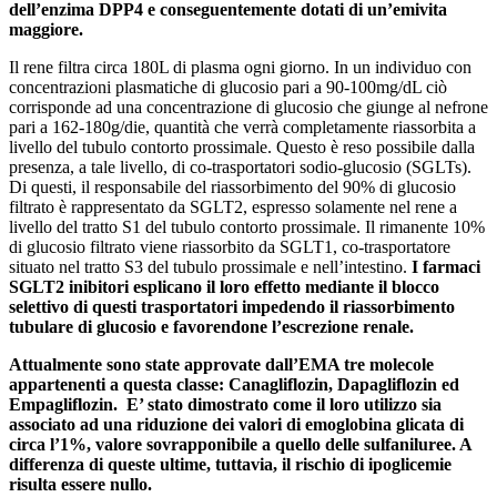
dell’enzima DPP4 e conseguentemente dotati di un’emivita
maggiore
.
Il rene filtra circa 180L di plasma ogni giorno. In un individuo con
concentrazioni plasmatiche di glucosio pari a 90-100mg/dL ciò
corrisponde ad una concentrazione di glucosio che giunge al nefrone
pari a 162-180g/die, quantità che verrà completamente riassorbita a
livello del tubulo contorto prossimale. Questo è reso possibile dalla
presenza, a tale livello, di co-trasportatori sodio-glucosio (SGLTs).
Di questi, il responsabile del riassorbimento del 90% di glucosio
filtrato è rappresentato da SGLT2, espresso solamente nel rene a
livello del tratto S1 del tubulo contorto prossimale. Il rimanente 10%
di glucosio filtrato viene riassorbito da SGLT1, co-trasportatore
situato nel tratto S3 del tubulo prossimale e nell’intestino.
I farmaci
SGLT2 inibitori esplicano il loro effetto mediante il blocco
selettivo di questi trasportatori impedendo il riassorbimento
tubulare di glucosio e favorendone l’escrezione renale.
Attualmente sono state approvate dall’EMA tre molecole
appartenenti a questa classe: Canagliflozin, Dapagliflozin ed
Empagliflozin. E’ stato dimostrato come il loro utilizzo sia
associato ad una riduzione dei valori di emoglobina glicata di
circa l’1%, valore sovrapponibile a quello delle sulfaniluree. A
differenza di queste ultime, tuttavia, il rischio di ipoglicemie
risulta essere nullo.