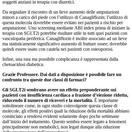
soggetti anziani in terapia con diuretici.
Da segnalare il riscontro di un lieve aumento delle amputazioni
minori a carico del piede con l’utilizzo di Canagliflozin; l’utilizzo di
questa molecola dovrebbe essere evitato nei pazienti a rischio per
amputazione. Uno screening mediante ABI index prima di iniziare la
terapia con SGLT2i potrebbe risultare utile in tutti quei pazienti con
vasculopatia periferica. Canagliflozin è inoltre associato ad un lieve
ma statisticamente significativo aumento di fratture ossee; dovrebbe
quindi essere usato con cautela nei pazienti con osteoporosi.
Infine, una rara ma possibile complicanza è rappresentata dalla
chetoacidosi diabetica.
Grazie Professore. Dai dati a disposizione è possibile fare un
confronto tra queste due classi di farmaci?
Gli SGLT2i sembrano avere un effetto preponderante sui
pazienti con insufficienza cardiaca a frazione d’eiezione ridotta,
riducendo il numero di ricoveri e la mortalità.
È importante
sottolineare come, in ogni studio coinvolgente questa classe di
molecole, gli effetti positivi quali la riduzione della mortalità abbiano
cominciato a rendersi evidenti solamente dopo poche settimane
dall’inizio del trattamento. Questo sembra essere legato a fenomeni
principalmente non metabolici, non legati dunque alla riduzione