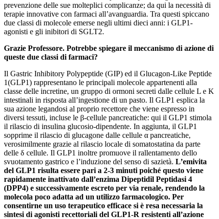
prevenzione delle sue molteplici complicanze; da qui la necessità di
terapie innovative con farmaci all’avanguardia. Tra questi spiccano
due classi di molecole emerse negli ultimi dieci anni: i GLP1-
agonisti e gli inibitori di SGLT2.
Grazie Professore. Potrebbe spiegare il meccanismo di azione di
queste due classi di farmaci?
Il Gastric Inhibitory Polypeptide (GIP) ed il Glucagon-Like Peptide
1(GLP1) rappresentano le principali molecole appartenenti alla
classe delle incretine, un gruppo di ormoni secreti dalle cellule L e K
intestinali in risposta all’ingestione di un pasto. Il GLP1 esplica la
sua azione legandosi al proprio recettore che viene espresso in
diversi tessuti, incluse le β-cellule pancreatiche: qui il GLP1 stimola
il rilascio di insulina glucosio-dipendente. In aggiunta, il GLP1
sopprime il rilascio di glucagone dalle cellule α pancreatiche,
verosimilmente grazie al rilascio locale di somatostatina da parte
delle δ cellule. Il GLP1 inoltre promuove il rallentamento dello
svuotamento gastrico e l’induzione del senso di sazietà.
L’emivita
del GLP1 risulta essere pari a 2-3 minuti poiché questo viene
rapidamente inattivato dall’enzima Dipeptidil Peptidasi 4
(DPP4) e successivamente escreto per via renale, rendendo la
molecola poco adatta ad un utilizzo farmacologico. Per
consentirne un uso terapeutico efficace si è resa necessaria la
sintesi di agonisti recettoriali del GLP1-R resistenti all’azione