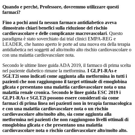
Quando e perché, Professore, dovremmo utilizzare questi
farmaci?
Fino a pochi anni fa nessun farmaco antidiabetico aveva
dimostrato chiari benefici sulla riduzione del rischio
cardiovascolare e delle complicanze macrovascolari
. Questo
paradigma è stato soverchiato dai trial clinici EMPA-REG e
LEADER, che hanno aperto le porte ad una nuova era della terapia
antidiabetica nei soggetti ad alto/molto alto rischio cardiovascolare o
con una malattia cardiovascolare nota.
Secondo le ultime linee guida ADA 2019, il farmaco di prima scelta
nel paziente diabetico rimane la metformina.
I GLP1-RAs e
SGLT2i sono indicati come aggiunta alla metformina in tutti i
pazienti che non raggiungono il target ottimale di emoglobina
glicata e presentano una malattia cardiovascolare nota o una
malattia renale cronica.
Secondo le linee guida ESC 2019 i
GLP1-RAs e SGLT2i possono essere considerati sia come
farmaci di prima linea nei pazienti non in terapia farmacologica
e con una malattia cardiovascolare nota o un rischio
cardiovascolare alto/molto alto, sia come aggiunta alla
metformina nei pazienti che non raggiungono livelli ottimali di
emoglobina glicata e che presentano una malattia
cardiovascolare nota o rischio cardiovascolare alto/molto alto.