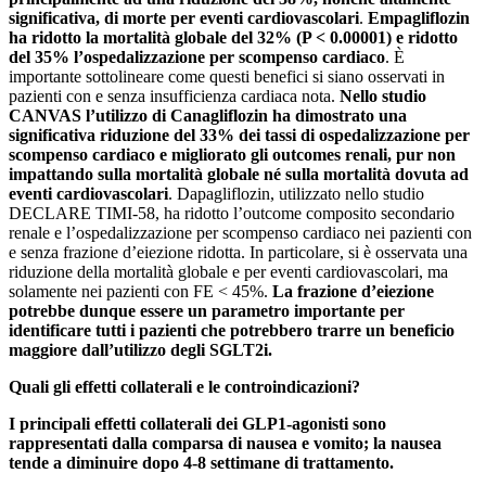
significativa, di morte per eventi cardiovascolari
.
Empagliflozin
ha ridotto la mortalità globale del 32% (P < 0.00001) e ridotto
del 35% l’ospedalizzazione per scompenso cardiaco
. È
importante sottolineare come questi benefici si siano osservati in
pazienti con e senza insufficienza cardiaca nota.
Nello studio
CANVAS l’utilizzo di Canagliflozin ha dimostrato una
significativa riduzione del 33% dei tassi di ospedalizzazione per
scompenso cardiaco e migliorato gli outcomes renali, pur non
impattando sulla mortalità globale né sulla mortalità dovuta ad
eventi cardiovascolari
. Dapagliflozin, utilizzato nello studio
DECLARE TIMI-58, ha ridotto l’outcome composito secondario
renale e l’ospedalizzazione per scompenso cardiaco nei pazienti con
e senza frazione d’eiezione ridotta. In particolare, si è osservata una
riduzione della mortalità globale e per eventi cardiovascolari, ma
solamente nei pazienti con FE < 45%.
La frazione d’eiezione
potrebbe dunque essere un parametro importante per
identificare tutti i pazienti che potrebbero trarre un beneficio
maggiore dall’utilizzo degli SGLT2i.
Quali gli effetti collaterali e le controindicazioni?
I principali effetti collaterali dei GLP1-agonisti sono
rappresentati dalla comparsa di nausea e vomito; la nausea
tende a diminuire dopo 4-8 settimane di trattamento.