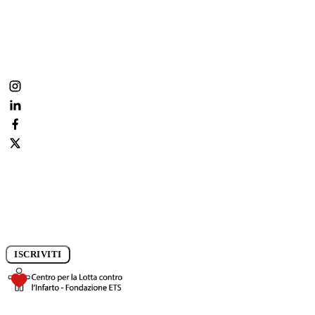
Fai parte anche tu della nostra community:
condividi, commenta, segui la prevenzione ogni giorno.
Iscriviti alla newsletter e rimani aggiornato sui progressi della
ricerca.
ISCRIVITI
DONA ORA