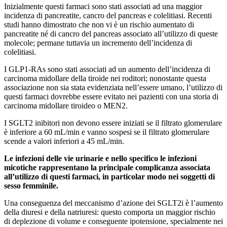
Inizialmente questi farmaci sono stati associati ad una maggior
incidenza di pancreatite, cancro del pancreas e colelitiasi. Recenti
studi hanno dimostrato che non vi è un rischio aumentato di
pancreatite né di cancro del pancreas associato all’utilizzo di queste
molecole; permane tuttavia un incremento dell’incidenza di
colelitiasi.
I GLP1-RAs sono stati associati ad un aumento dell’incidenza di
carcinoma midollare della tiroide nei roditori; nonostante questa
associazione non sia stata evidenziata nell’essere umano, l’utilizzo di
questi farmaci dovrebbe essere evitato nei pazienti con una storia di
carcinoma midollare tiroideo o MEN2.
I SGLT2 inibitori non devono essere iniziati se il filtrato glomerulare
è inferiore a 60 mL/min e vanno sospesi se il filtrato glomerulare
scende a valori inferiori a 45 mL/min.
Le infezioni delle vie urinarie e nello specifico le infezioni
micotiche rappresentano la principale complicanza associata
all’utilizzo di questi farmaci, in particolar modo nei soggetti di
sesso femminile.
Una conseguenza del meccanismo d’azione dei SGLT2i è l’aumento
della diuresi e della natriuresi: questo comporta un maggior rischio
di deplezione di volume e conseguente ipotensione, specialmente nei