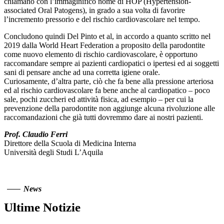
chiamano con l’immaginifico nome di HOP (Hypertension-
associated Oral Patogens), in grado a sua volta di favorire
l’incremento pressorio e del rischio cardiovascolare nel tempo.
Concludono quindi Del Pinto et al, in accordo a quanto scritto nel
2019 dalla World Heart Federation a proposito della parodontite
come nuovo elemento di rischio cardiovascolare, è opportuno
raccomandare sempre ai pazienti cardiopatici o ipertesi ed ai soggetti
sani di pensare anche ad una corretta igiene orale.
Curiosamente, d’altra parte, ciò che fa bene alla pressione arteriosa
ed al rischio cardiovascolare fa bene anche al cardiopatico – poco
sale, pochi zuccheri ed attività fisica, ad esempio – per cui la
prevenzione della parodontite non aggiunge alcuna rivoluzione alle
raccomandazioni che già tutti dovremmo dare ai nostri pazienti.
Prof. Claudio Ferri
Direttore della Scuola di Medicina Interna
Università degli Studi L’Aquila
News
Ultime Notizie